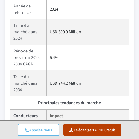
Année de
2024
référence
Taille du
marché dans
USD 399.9 Million
2024
Période de
prévision 2025 –
6.4%
2034 CAGR
Taille du
marché dans
USD 744.2 Million
2034
Principales tendances du marché
Conducteurs
Impact
Une nouvelle demande de semences de
Appelez-Nous
Télécharger Le PDF Gratuit
Développement
fleurs spécialisées qui peuvent être