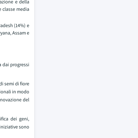
zazione e della
te classe media
Pradesh (14%) e
ryana, Assam e
a dai progressi
i semi di fiore
zionali in modo
nnovazione del
fica dei geni,
iniziative sono