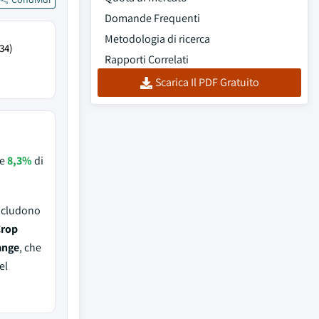
Domande Frequenti
Metodologia di ricerca
34)
Rapporti Correlati
Scarica Il PDF Gratuito
re
8,3%
di
includono
Crop
ange
, che
el