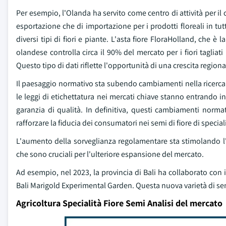
Per esempio, l'Olanda ha servito come centro di attività per il 
esportazione che di importazione per i prodotti floreali in tut
diversi tipi di fiori e piante. L'asta fiore FloraHolland, che 
olandese controlla circa il 90% del mercato per i fiori tagliat
Questo tipo di dati riflette l'opportunità di una crescita regiona
Il paesaggio normativo sta subendo cambiamenti nella ricerca di
le leggi di etichettatura nei mercati chiave stanno entrando in
garanzia di qualità. In definitiva, questi cambiamenti norma
rafforzare la fiducia dei consumatori nei semi di fiore di special
L'aumento della sorveglianza regolamentare sta stimolando l'in
che sono cruciali per l'ulteriore espansione del mercato.
Ad esempio, nel 2023, la provincia di Bali ha collaborato con 
Bali Marigold Experimental Garden. Questa nuova varietà di semi
Agricoltura Specialità Fiore Semi Analisi del mercato