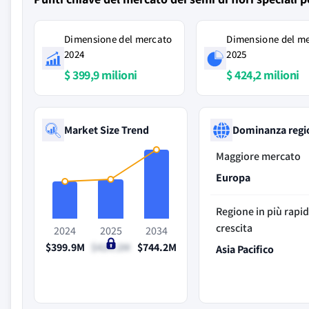
Dimensione del mercato
Dimensione del m
2024
2025
$ 399,9 milioni
$ 424,2 milioni
Market Size Trend
Dominanza regi
Maggiore mercato
Europa
Regione in più rapi
crescita
2024
2025
2034
$399.9M
$424.2M
$744.2M
Asia Pacifico