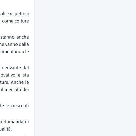
li e rispettosi
no come colture
re stanno anche
che vanno dalla
o aumentando le
 derivante dal
novativo e sta
ture. Anche le
 il mercato dei
te le crescenti
 una domanda di
ualità.