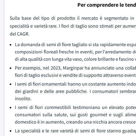
Per comprendere le tend
Sulla base del tipo di prodotto il mercato è segmentato in 
specialità e varietà rare. I fiori di taglio sono stimati per a
del CAGR.
La domanda di semi di fiore tagliato si sta rapidamente esp
composizioni floreali fresche in eventi, per l'arredamento do
di alta qualità con lunga vita vaso, colore brillante e fascino 
Per esempio, nel 2023, Marginpar ha annunciato una collabor
fiori di taglio esclusivi e vendite di supporto attraverso event
I semi di fiori ornamentali hanno un costante aumento indot
dei giardini e delle aree pubbliche. I consumatori sembran
insolito.
I semi di fiori commestibili testimoniano un elevato pot
consumatori sulla salute, sui gusti gourmet e sugli aliment
domestico è in aumento, creando una nicchia ancora cresce
La specialità e le rare varietà di semi di fiore stanno gu