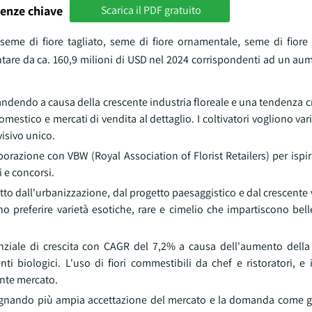
enze chiave
Scarica il PDF gratuito
seme di fiore tagliato, seme di fiore ornamentale, seme di fiore
umentare da ca. 160,9 milioni di USD nel 2024 corrispondenti ad un a
andendo a causa della crescente industria floreale e una tendenza c
mestico e mercati di vendita al dettaglio. I coltivatori vogliono var
visivo unico.
azione con VBW (Royal Association of Florist Retailers) per ispira
i e concorsi.
to dall'urbanizzazione, dal progetto paesaggistico e dal crescente 
o preferire varietà esotiche, rare e cimelio che impartiscono bell
enziale di crescita con CAGR del 7,2% a causa dell'aumento della
i biologici. L'uso di fiori commestibili da chef e ristoratori, e 
nte mercato.
adagnando più ampia accettazione del mercato e la domanda come gli