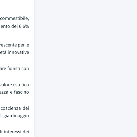
 commestibile,
umento del 6,6%
rescente per le
ietà innovative
re fioristi con
valore estetico
ezza e fascino
 coscienza dei
il giardinaggio
 interessi dei