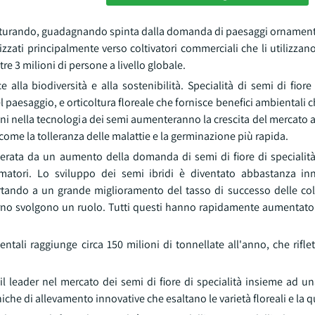
 maturando, guadagnando spinta dalla domanda di paesaggi ornamenta
izzati principalmente verso coltivatori commerciali che li utilizza
ltre 3 milioni di persone a livello globale.
ce alla biodiversità e alla sostenibilità. Specialità di semi di fio
l paesaggio, e orticoltura floreale che fornisce benefici ambientali 
zioni nella tecnologia dei semi aumenteranno la crescita del mercat
 come la tolleranza delle malattie e la germinazione più rapida.
enerata da un aumento della domanda di semi di fiore di specialità
matori. Lo sviluppo dei semi ibridi è diventato abbastanza in
ortando a un grande miglioramento del tasso di successo delle col
governo svolgono un ruolo. Tutti questi hanno rapidamente aumentato
tali raggiunge circa 150 milioni di tonnellate all'anno, che riflet
a il leader nel mercato dei semi di fiore di specialità insieme ad
che di allevamento innovative che esaltano le varietà floreali e la q