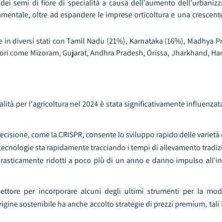
i dei semi di fiore di specialità a causa dell'aumento dell'urbaniz
namentale, oltre ad espandere le imprese orticoltura e una crescen
te in diversi stati con Tamil Nadu (21%), Karnataka (16%), Madhya 
ttori come Mizoram, Gujarat, Andhra Pradesh, Orissa, Jharkhand, Ha
lità per l'agricoltura nel 2024 è stata significativamente influenzat
ecisione, come la CRISPR, consente lo sviluppo rapido delle varietà d
ali tecnologie sta rapidamente tracciando i tempi di allevamento tradi
 drasticamente ridotti a poco più di un anno e danno impulso all'i
ettore per incorporare alcuni degli ultimi strumenti per la modi
igine sostenibile ha anche accolto strategie di prezzi premium, tali 