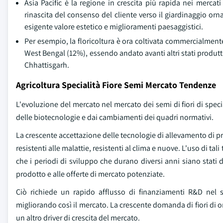
Asia Pacific è la regione in crescita più rapida nei mercat
rinascita del consenso del cliente verso il giardinaggio or
esigente valore estetico e miglioramenti paesaggistici.
Per esempio, la floricoltura è ora coltivata commercialmen
West Bengal (12%), essendo andato avanti altri stati produ
Chhattisgarh.
Agricoltura Specialità Fiore Semi Mercato Tendenze
L'evoluzione del mercato nel mercato dei semi di fiori di specia
delle biotecnologie e dai cambiamenti dei quadri normativi.
La crescente accettazione delle tecnologie di allevamento di pr
resistenti alle malattie, resistenti al clima e nuove. L'uso di t
che i periodi di sviluppo che durano diversi anni siano stati
prodotto e alle offerte di mercato potenziate.
Ciò richiede un rapido afflusso di finanziamenti R&D nel s
migliorando così il mercato. La crescente domanda di fiori di or
un altro driver di crescita del mercato.