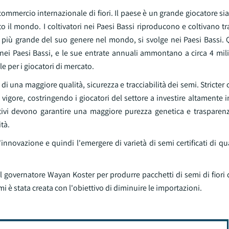
commercio internazionale di fiori. Il paese è un grande giocatore sia
to il mondo. I coltivatori nei Paesi Bassi riproducono e coltivano tr
è la più grande del suo genere nel mondo, si svolge nei Paesi Bassi.
i nei Paesi Bassi, e le sue entrate annuali ammontano a circa 4 milia
le per i giocatori di mercato.
 una maggiore qualità, sicurezza e tracciabilità dei semi. Stricter c
 vigore, costringendo i giocatori del settore a investire altamente 
tivi devono garantire una maggiore purezza genetica e trasparenza,
ità.
novazione e quindi l'emergere di varietà di semi certificati di qu
il governatore Wayan Koster per produrre pacchetti di semi di fiori 
 è stata creata con l'obiettivo di diminuire le importazioni.