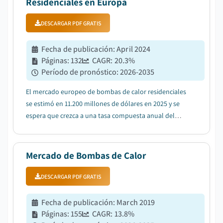
Residenciales en Europa
DESCARGAR PDF GRATIS
Fecha de publicación
:
April 2024
Páginas
:
132
CAGR:
20.3
%
Período de pronóstico
:
2026-2035
El mercado europeo de bombas de calor residenciales
se estimó en 11.200 millones de dólares en 2025 y se
espera que crezca a una tasa compuesta anual del
20,3% entre 2026 y 2035, impulsado por la creciente
inversión en el desarrollo de infraestructuras
residenciales....
Mercado de Bombas de Calor
DESCARGAR PDF GRATIS
Fecha de publicación
:
March 2019
Páginas
:
155
CAGR:
13.8
%