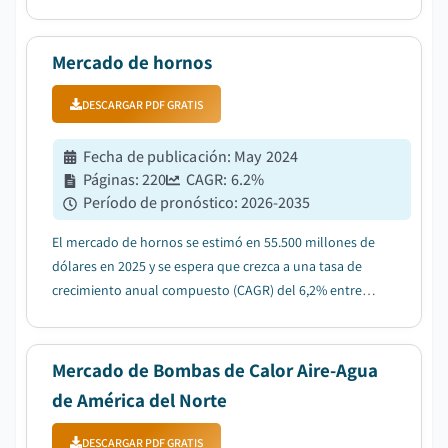
CRECIMIENTO ANUAL COMPUESTA del 16.2% entre 2026
y 2035, impulsado por la adopción creciente en
regiones de clima frío....
Mercado de hornos
DESCARGAR PDF GRATIS
Fecha de publicación
:
May 2024
Páginas
:
220
CAGR:
6.2
%
Período de pronóstico
:
2026-2035
El mercado de hornos se estimó en 55.500 millones de
dólares en 2025 y se espera que crezca a una tasa de
crecimiento anual compuesto (CAGR) del 6,2% entre
2026 y 2035, debido a la creciente demanda de hornos
energéticamente eficientes....
Mercado de Bombas de Calor Aire-Agua
de América del Norte
DESCARGAR PDF GRATIS