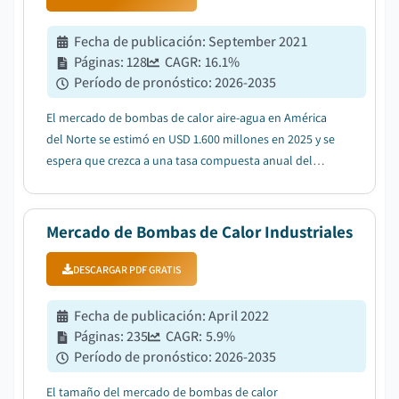
Fecha de publicación
:
September 2021
Páginas
:
128
CAGR:
16.1
%
Período de pronóstico
:
2026-2035
El mercado de bombas de calor aire-agua en América
del Norte se estimó en USD 1.600 millones en 2025 y se
espera que crezca a una tasa compuesta anual del
16,1% entre 2026 y 2035, debido al aumento del gasto
en el desarrollo de establecimientos residenciales y
comerciales....
Mercado de Bombas de Calor Industriales
DESCARGAR PDF GRATIS
Fecha de publicación
:
April 2022
Páginas
:
235
CAGR:
5.9
%
Período de pronóstico
:
2026-2035
El tamaño del mercado de bombas de calor