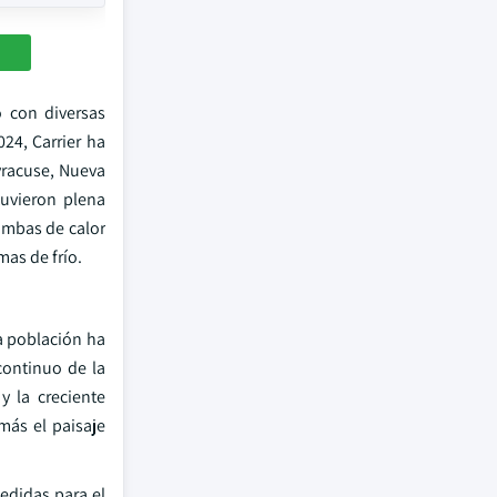
o con diversas
24, Carrier ha
yracuse, Nueva
tuvieron plena
bombas de calor
as de frío.
la población ha
continuo de la
y la creciente
más el paisaje
medidas para el