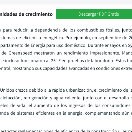
nidades de crecimiento
Descargar PDF Gratis
para reducir la dependencia de los combustibles fósiles, junt
istemas de eficiencia energética. Por ejemplo, en septiembre de 20
Departamento de Energía para uso doméstico. Durante ensayos en S
gía de Greenspeed mostraron un rendimiento impresionante. Man
re, e incluso funcionaron a -23° F en pruebas de laboratorio. Estas 
Control, mostrando sus capacidades avanzadas en condiciones extrem
 Unidos crezca debido a la rápida urbanización, el crecimiento de 
efacción, refrigeración y agua caliente, junto con el desarrollo 
veles de vida, el aumento de los ingresos de los consumidores 
anda de sistemas eficientes en la energía, complementando aún 
estrictas reglamentaciones de eficiencia de la construcción y las 