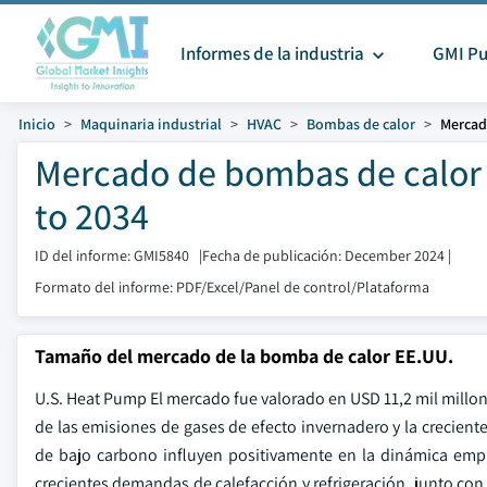
Informes de la industria
GMI Pu
Inicio
Maquinaria industrial
HVAC
Bombas de calor
Mercad
Mercado de bombas de calor 
to 2034
ID del informe: GMI5840
|
Fecha de publicación: December 2024
|
Formato del informe: PDF/Excel/Panel de control/Plataforma
Tamaño del mercado de la bomba de calor EE.UU.
U.S. Heat Pump El mercado fue valorado en USD 11,2 mil millo
de las emisiones de gases de efecto invernadero y la crecien
de bajo carbono influyen positivamente en la dinámica empres
crecientes demandas de calefacción y refrigeración, junto co