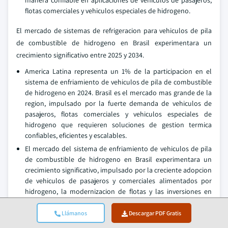
manera confiable en aplicaciones de vehiculos de pasajeros,
flotas comerciales y vehiculos especiales de hidrogeno.
El mercado de sistemas de refrigeracion para vehiculos de pila
de combustible de hidrogeno en Brasil experimentara un
crecimiento significativo entre 2025 y 2034.
America Latina representa un 1% de la participacion en el
sistema de enfriamiento de vehiculos de pila de combustible
de hidrogeno en 2024. Brasil es el mercado mas grande de la
region, impulsado por la fuerte demanda de vehiculos de
pasajeros, flotas comerciales y vehiculos especiales de
hidrogeno que requieren soluciones de gestion termica
confiables, eficientes y escalables.
El mercado del sistema de enfriamiento de vehiculos de pila
de combustible de hidrogeno en Brasil experimentara un
crecimiento significativo, impulsado por la creciente adopcion
de vehiculos de pasajeros y comerciales alimentados por
hidrogeno, la modernizacion de flotas y las inversiones en
expansion de la infraestructura de repostaje de hidrogeno.
Los OEM, operadores de flotas y proveedores de servicios de
Llámanos
Descargar PDF Gratis
movilidad buscan soluciones de enfriamiento capaces de