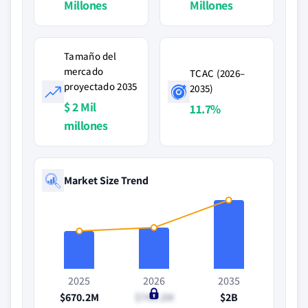
Millones
Millones
Tamaño del
mercado
TCAC (2026–
proyectado 2035
2035)
$ 2 Mil
11.7%
millones
Market Size Trend
2025
2026
2035
$670.2M
$743.2M
$2B