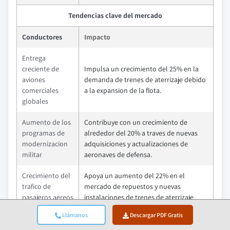
Tendencias clave del mercado
Conductores
Impacto
Entrega
creciente de
Impulsa un crecimiento del 25% en la
aviones
demanda de trenes de aterrizaje debido
comerciales
a la expansion de la flota.
globales
Aumento de los
Contribuye con un crecimiento de
programas de
alrededor del 20% a traves de nuevas
modernizacion
adquisiciones y actualizaciones de
militar
aeronaves de defensa.
Crecimiento del
Apoya un aumento del 22% en el
trafico de
mercado de repuestos y nuevas
pasajeros aereos
instalaciones de trenes de aterrizaje.
Llámanos
Descargar PDF Gratis
Enfoque en
Permite un crecimiento del 15% al
materiales