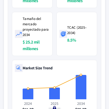
millones
millones
Tamaño del
mercado
TCAC (2025–
proyectado para
2034)
2034
8.5%
$ 25.2 mil
millones
Market Size Trend
2024
2025
2034