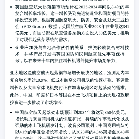
英国航空航天起落架市场预计在2025-2034年间以8.4%的年
复合增长率增长。这一增长受到先进制造业和国防项目的持
续投资支持。根据英国航空航天、防务、安全及航天工业协
会（ADS Group）数据，英国航空航天业2023年营业额达341
亿美元，而国防部在航空设备采购方面投入30亿美元，推动
了对现代起落架系统的需求。
企业应加强与当地合作伙伴的关系，投资轻质复合材料技
术，并将产品开发与英国国防和民用航空优先事项保持一
致，以在未来十年内抓住增长机遇并提升市场竞争力。
亚太地区是航空航天起落架市场增长最快的地区，预测期内年
复合增长率达10.9%。低成本航空公司机队的快速扩张、客运量
增长以及大量窄体飞机交付正在加速该地区对起落架的需求。
此外，中国、印度和日本等国在本土飞机项目上的大规模政府
投资进一步推动了市场增长。
中国航空航天起落架市场预计到2034年将达到350亿美元。
增长动力来自商用机队的快速扩张、持续的军事现代化以及
强劲的本土飞机研发计划。波音公司预测，中国商用机队将
以4.1%的年复合增长率增长，从2023年的4,345架增至2043年
的9,740架。这一强劲增长推动了对起落架系统及相关服务的