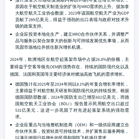
预计加拿大市场在预测期内将以6%的年复合增长率增长，
原因在于航空航天制造业的扩张与MRO需求的上升。据加拿
大航空航天工业协会数据，2023年该国航空航天产业为GDP
贡献了289亿美元，得益于强劲的出口表现与政府对技术升
级的政策支持。
企业应投资本地化生产，建立MRO合作伙伴关系，并调整产
品与服务以契合加拿大的创新与可持续发展优先事项，从而
巩固市场地位并抓住新兴增长机遇。
2024年，欧洲地区在航空起落架市场中占据26.8%的份额，主
要得益于空客等领先OEM的强势存在、持续的国防现代化以及
德国、法国和英国等主要经济体对燃油高效飞机的需求增长。
德国预计在2025年至2034年间以8.1%的年复合增长率增长，
主要得益于对航空航天研发和国防现代化的持续投资。根据
德国国防部数据，2024年国防支出已增至602亿美元，而德
国航空航天工业协会（BDLI）报告显示民用航空出口超过
531亿美元，这进一步巩固了对先进起落架系统的强劲需
求。
企业应重点与当地整机制造商（OEM）和一级供应商建立合
作伙伴关系，投资轻质可持续技术，并扩展售后服务网络，
以满足德国日益增长的民用和国防飞机项目需求。