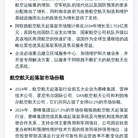
航空运输量的增加、空军机队的现代化以及国防预算的更多
分配推动了增长，同时南非政府为改善航空航天制造和维护
基础设施而出台的政策也为增长提供了支持。
阿联酋航空航天起落架市场预计将在2034年增长至2.703亿美
元，原因包括国防工业支出增加、国家航空公司机队升级以
及该地区商用航空的快速扩张。该国作为全球交通枢纽的战
略位置也使其起落架系统及售后服务受益。
企业必须重点建立区域服务中心、加强维护和大修业务，并
开发专用解决方案，以服务于阿联酋不断扩大的航空航天生
态系统。
航空航天起落架市场份额
2024年，航空航天起落架行业前五大企业为赛峰集团、雷神
技术公司、霍尼韦尔国际公司、GKN航空航天公司和利勃海
尔航空航天公司，它们共同占据了全球63.1%的市场份额。
2024年，赛峰集团以17.3%的市场份额领跑航空航天起落架
行业。赛峰集团凭借其集成起落架系统及与整机制造商的紧
密合作关系，支持全球主要商用和军用项目。公司因在轻质
复合材料和预测性维护技术方面的投资而保持强势地位，这
些投资帮助其满足行业对可靠性和运营效率不断变化的需