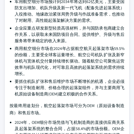
军用航空细分市场预计到2034年将达到62亿美元，主要受国
防支出增加、机队升级及新一代飞机（配备先进起落系统）
入役推动。地缘政治紧张局势升级与作战准备需求，也推动
了对耐用、高性能起落架解决方案的需求。
企业应重点研发新型轻质高强材料，并与国防承包商建立合
作关系，以获取未来国防项目合同。提供维护、升级与售后
服务将带来稳定的收入来源。
商用航空细分市场在2024年占据航空航天起落架市场59.5%
的份额，主要受全球客运量增长、航空公司机队扩张及新窄
体机与宽体机交付量持续增长驱动。随着航空公司聚焦运营
效率与机队现代化，对可靠且高效的起落架系统的需求持续
增长。
要抓住机队扩张和售后维护市场不断增长的机遇，企业必须
专注于制造耐用、价格合理的起落架组件，并与主要商用飞
机原始设备制造商(OEM)建立积极的合作关系。
按最终用途划分，航空起落架市场可分为OEM（原始设备制造
商）和售后市场。
2024年，OEM细分市场凭借与飞机制造商的直接供应商关系
及起落架系统的整合合同，占据58.4%的市场份额。OEM企