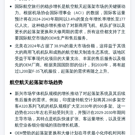
国际航空旅行的稳步增长是航空航天起落架市场的关键驱动
力。根据机场协会国际理事会（ACI）的数据，国际客运量
预计将在2024-2043年期间以3.4%的复合年增长率增长至177
亿人次。这种稳步增长推动了对新商用飞机、机队扩张以及
更长的起落架更换和大修周期的需求，所有这些都支持了主
要国际航空市场的OEM生产和售后服务。
北美在2024年占据了38.9%的最大市场份额，这得益于其强
大的商用飞机机队和成熟的航空航天制造生态系统。该地区
受益于军事现代化项目的大量支出、丰富的售后服务以及领
先的OEM厂商。根据美国国防部的估计，到2030年，将有超
过1,200架F-35飞机服役，起落架的需求将随之上升。
航空航天起落架市场趋势
新兴市场窄体机队规模的增长推动了对起落架系统及其后续
售后服务的需求。例如，印度捷特航空计划将其280多架空
客A320系列飞机的机队规模扩大至2030年的500多架。这一
趋势在2021年左右开始受到关注，并预计在2029-2030年期间
主导市场，其特点是机队快速扩张、客运量增长，以及亚洲
航空业各细分领域的强劲增长机遇。
OEM赞助的起落架更换和大修计划在寻求最小化停机时间和