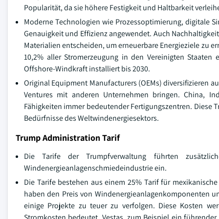
Popularität, da sie höhere Festigkeit und Haltbarkeit verleihe
Moderne Technologien wie Prozessoptimierung, digitale S
Genauigkeit und Effizienz angewendet. Auch Nachhaltigkeit i
Materialien entscheiden, um erneuerbare Energieziele zu err
10,2% aller Stromerzeugung in den Vereinigten Staaten e
Offshore-Windkraft installiert bis 2030.
Original Equipment Manufacturers (OEMs) diversifizieren a
Ventures mit anderen Unternehmen bringen. China, Ind
Fähigkeiten immer bedeutender Fertigungszentren. Diese T
Bedürfnisse des Weltwindenergiesektors.
Trump Administration Tarif
Die Tarife der Trumpfverwaltung führten zusätzli
Windenergieanlagenschmiedeindustrie ein.
Die Tarife bestehen aus einem 25% Tarif für mexikanische 
haben den Preis von Windenergieanlagenkomponenten um b
einige Projekte zu teuer zu verfolgen. Diese Kosten we
Stromkosten bedeutet. Vestas, zum Beispiel ein führender