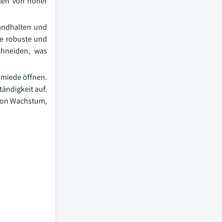
llen von hoher
tandhalten und
ie robuste und
schneiden, was
chmiede öffnen.
tändigkeit auf.
t von Wachstum,