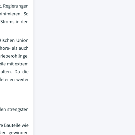
t. Regierungen
inimieren. So
 Stroms in den
äischen Union
hore- als auch
ieberohlinge,
ile mit extrem
alten. Da die
eteilen weiter
den strengsten
re Bauteile wie
eden gewinnen