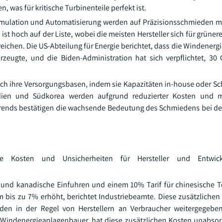
n, was für kritische Turbinenteile perfekt ist.
imulation und Automatisierung werden auf Präzisionsschmieden mi
st hoch auf der Liste, wobei die meisten Hersteller sich für grüne
eichen. Die US-Abteilung für Energie berichtet, dass die Windenerg
rzeugte, und die Biden-Administration hat sich verpflichtet, 30
uch ihre Versorgungsbasen, indem sie Kapazitäten in-house oder S
ien und Südkorea werden aufgrund reduzierter Kosten und me
rends bestätigen die wachsende Bedeutung des Schmiedens bei der
che Kosten und Unsicherheiten für Hersteller und Entwic
und kanadische Einfuhren und einem 10% Tarif für chinesische Tei
is zu 7% erhöht, berichtet Industriebeamte. Diese zusätzliche
rden in der Regel von Herstellern an Verbraucher weitergegebe
 Windenergieanlagenbauer, hat diese zusätzlichen Kosten unabsor