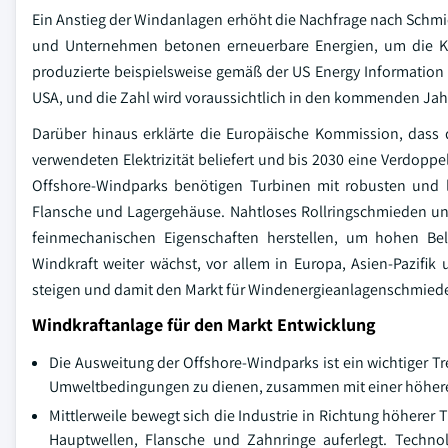
Ein Anstieg der Windanlagen erhöht die Nachfrage nach Schm
und Unternehmen betonen erneuerbare Energien, um die Kli
produzierte beispielsweise gemäß der US Energy Information
USA, und die Zahl wird voraussichtlich in den kommenden Jah
Darüber hinaus erklärte die Europäische Kommission, dass
verwendeten Elektrizität beliefert und bis 2030 eine Verdopp
Offshore-Windparks benötigen Turbinen mit robusten und l
Flansche und Lagergehäuse. Nahtloses Rollringschmieden und
feinmechanischen Eigenschaften herstellen, um hohen Be
Windkraft weiter wächst, vor allem in Europa, Asien-Pazifi
steigen und damit den Markt für Windenergieanlagenschmiede
Windkraftanlage für den Markt Entwicklung
Die Ausweitung der Offshore-Windparks ist ein wichtiger Tr
Umweltbedingungen zu dienen, zusammen mit einer höhere
Mittlerweile bewegt sich die Industrie in Richtung höherer
Hauptwellen, Flansche und Zahnringe auferlegt. Techn