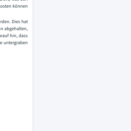
 Kosten können
erden. Dies hat
on abgehalten,
rauf hin, dass
me untergraben