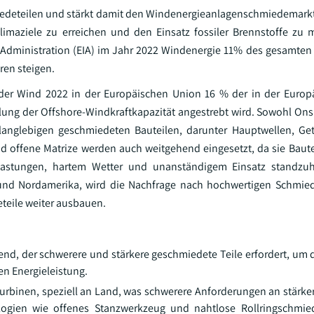
iedeteilen und stärkt damit den Windenergieanlagenschmiedemark
maziele zu erreichen und den Einsatz fossiler Brennstoffe zu m
 Administration (EIA) im Jahr 2022 Windenergie 11% des gesamten
ren steigen.
 der Wind 2022 in der Europäischen Union 16 % der in der Europ
elung der Offshore-Windkraftkapazität angestrebt wird. Sowohl Ons
anglebigen geschmiedeten Bauteilen, darunter Hauptwellen, Getr
 offene Matrize werden auch weitgehend eingesetzt, da sie Baute
lastungen, hartem Wetter und unanständigem Einsatz standzuh
k und Nordamerika, wird die Nachfrage nach hochwertigen Schmied
teile weiter ausbauen.
end, der schwerere und stärkere geschmiedete Teile erfordert, um 
n Energieleistung.
 Turbinen, speziell an Land, was schwerere Anforderungen an stärke
ologien wie offenes Stanzwerkzeug und nahtlose Rollringschmi