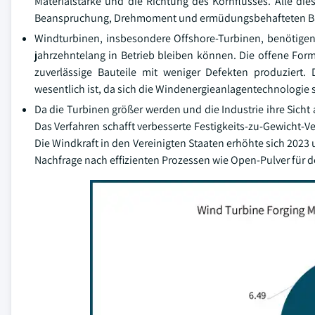
Materialstärke und die Richtung des Kornflusses. Alle d
Beanspruchung, Drehmoment und ermüdungsbehafteten Baut
Windturbinen, insbesondere Offshore-Turbinen, benötigen
jahrzehntelang in Betrieb bleiben können. Die offene For
zuverlässige Bauteile mit weniger Defekten produziert.
wesentlich ist, da sich die Windenergieanlagentechnologie s
Da die Turbinen größer werden und die Industrie ihre Sicht a
Das Verfahren schafft verbesserte Festigkeits-zu-Gewicht-Ve
Die Windkraft in den Vereinigten Staaten erhöhte sich 2023 
Nachfrage nach effizienten Prozessen wie Open-Pulver für 