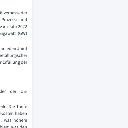
t verbesserter
re Prozesse und
ie im Jahr 2022
 Gigawatt (GW)
chmieden Joint
tallurgischer
 Erfüllung der
kler der US-
le. Die Tarife
n Kosten haben
n, was höhere
biert, was den