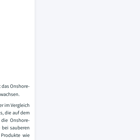
t das Onshore-
 wachsen.
er im Vergleich
ks, die auf dem
 die Onshore-
e bei sauberen
h Produkte wie