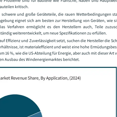
iese Probleme sind für Bauteile wie Flansche, Naben und Hauptwe
eilen kritisch.
 schwere und große Geräteteile, die rauen Wetterbedingungen s
mgebung eignet sich am besten zur Herstellung von Geräten, wie s
 Das Verfahren ermöglicht es den Herstellern auch, Teile zuzu
tändig weiterentwickelt, um neue Spezifikationen zu erfüllen.
uf Effizienz und Zuverlässigkeit setzt, suchen die Hersteller die S
rhältnisse, ist materialeffizient und weist eine hohe Ermüdungsbes
um 16 %, wie die US-Abteilung für Energie, aber auch mit dieser Ar
den Ausbau des Windenergiemarktes berichtet.