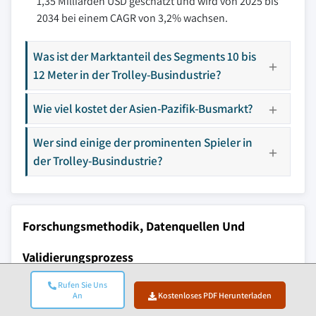
1,35 Milliarden USD geschätzt und wird von 2025 bis
2034 bei einem CAGR von 3,2% wachsen.
Was ist der Marktanteil des Segments 10 bis
12 Meter in der Trolley-Busindustrie?
Wie viel kostet der Asien-Pazifik-Busmarkt?
Wer sind einige der prominenten Spieler in
der Trolley-Busindustrie?
Forschungsmethodik, Datenquellen Und
Validierungsprozess
Dieser Bericht basiert auf einem strukturierten
Rufen Sie Uns
An
Kostenloses PDF Herunterladen
Forschungsprozess, der auf direkten Branchengesprächen,
proprietärer Modellierung und rigoroser Kreuzvalidierung