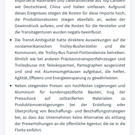
importierte Materialien und Lieferantenteile aus Top-Ländern
wie Deutschland, China und Italien umfassen. Aufgrund
dieses Ereignisses stiegen die Kosten für diese Importe hoch,
die Produktionskosten stiegen ebenfalls an, wobei der
Gewinndruck aufwies, und die Kosten für die Hersteller und
die Transitagenturen wurden negativ beeinflusst.
Die Transit-Ambiguität hatte direktere Auswirkungen auf die
nordamerikanischen Trolley-Bushersteller und die
Kommunen, die Trolley-Bus-Transit-Flottendienste betreiben.
Ähnlich wie bei anderen Präzisionstransportfahrzeugen sind
Trolleybusse mit Teleskoparmen, Pantographen ausgerüstet
und sind mit Aluminiumgehäusen aufgebaut, die helfen,
Agilität, Effizienz und Energieeinsparung zu gewährleisten.
Neben steigenden Preisen von hochfesten Legierungen und
Aluminium für kundenspezifische Bauten, trug der
Preisschock auf zolltarifierten Materialien zu
Produktionsverzögerungen bei der Erstellung oder
Überprüfung von Beschaffungs- und Beschaffungsstrategien
bei, so dass das Unternehmen keine Alternative als entlang
der Preiserhöhungen an die öffentliche Agentur, die sie in die
Flotte einführt.