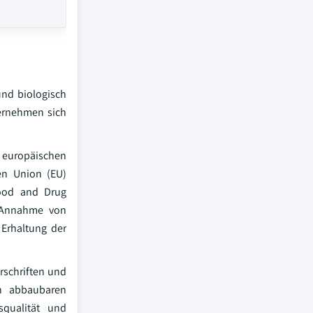
und biologisch
ternehmen sich
 europäischen
en Union (EU)
Food and Drug
e Annahme von
 Erhaltung der
rschriften und
ch abbaubaren
squalität und