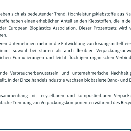
rgeben sich als bedeutender Trend. Hochleistungsklebstoffe aus N
stoffe haben einen erheblichen Anteil an den Klebstoffen, die in d
r European Bioplastics Association. Dieser Prozentsatz wird v
men.
ren Unternehmen mehr in die Entwicklung von lösungsmittelfreie
nimmt sowohl bei starren als auch flexiblen Verpackungsan
dlichen Formulierungen und leicht flüchtigen organischen Verbi
nde Verbraucherbewusstsein und unternehmerische Nachhaltigk
lt. In der Einzelhandelsindustrie wachsen biobasierte Band- und E
usammenhang mit recycelbaren und kompostierbaren Verpacku
infache Trennung von Verpackungskomponenten während des Recyc
e