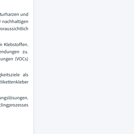
aturharzen und
er nachhaltigen
oraussichtlich
n Klebstoffen.
wendungen zu.
ndungen (VOCs)
eitsziele als
tikettenkleber
ngslösungen.
lingprozesses