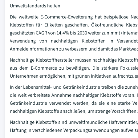
Umweltstandards helfen.
Die weltweite E-Commerce-Erweiterung hat beispiellose Na
Klebstoffen für Etiketten geschaffen. Ökofreundliche Kl
geschätzten CAGR von 14,4% bis 2030 weiter zunimmt (Internat
Verwendung von nachhaltigen Klebstoffen in Versande
Anmeldeinformationen zu verbessern und damit das Marktwa
Nachhaltige Klebstoffhersteller müssen nachhaltige Klebstof
aus dem E-Commerce zu bewältigen. Die stärkere Fokussie
Unternehmen ermöglichen, mit grünen Initiativen aufrechtzuer
In der Lebensmittel- und Getränkeindustrie treiben die zun
die weit verbreitete Annahme nachhaltiger Klebstoffe voran. D
Getränkeindustrie verwendet werden, da sie eine starke Ve
nachhaltigen Klebstoffe anschließen, um strenge Vorschriften 
Nachhaltige Klebstoffe sind umweltfreundliche Haftvermittl
Haftung in verschiedenen Verpackungsanwendungen aufweis