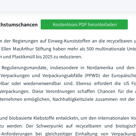
achstumschancen
Kostenloses PDF herunterladen
n der Regierungen auf Einweg-Kunststoffen an die recycelbaren 
Ellen MacArthur Stiftung haben mehr als 500 multinationale Un
 und Plastikmüll bis 2025 zu reduzieren.
er Regulierungsmandate, insbesondere in Nordamerika und den
er Verpackungen und Verpackungsabfälle (PPWD) der Europäisch
elbar oder wiederverwendbar sind. Ebenso erfordert die US 
er Verpackungen. Diese Verordnungen schaffen Chancen für di
Unternehmen ermöglichen, Nachhaltigkeitsziele zusammen mit der
 und biobasierte Klebstoffe entwickeln, um den internationalen Vo
t zu werden. Der Schwerpunkt auf recycelbaren und biologis
Anforderungen bei gleichzeitiger Einhaltung von Verpackung