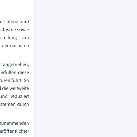
er Latenz und
ndustrie sowie
stellung von
n der nächsten
t angetrieben,
erfüllen diese
turen führt. So
d die weltweite
und reduziert
systemen durch
e zunehmenden
röffentlichter