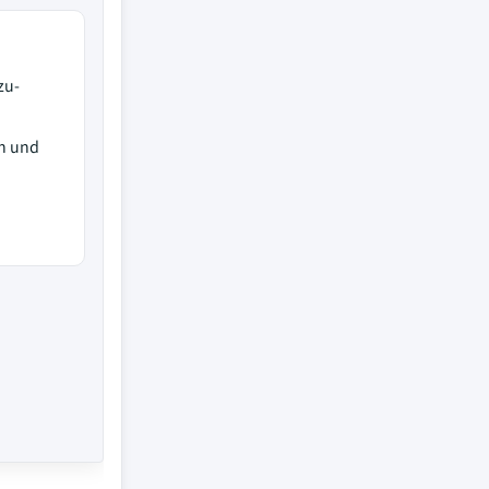
zu-
en und