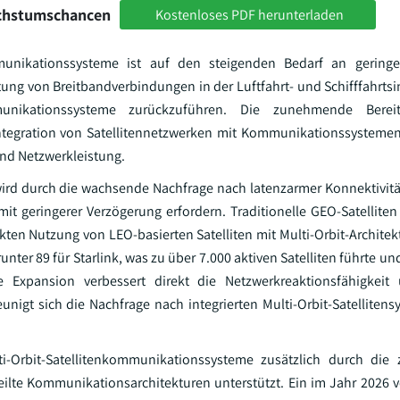
achstumschancen
Kostenloses PDF herunterladen
munikationssysteme ist auf den steigenden Bedarf an gering
ng von Breitbandverbindungen in der Luftfahrt- und Schifffahrtsi
unikationssysteme zurückzuführen. Die zunehmende Bereit
Integration von Satellitennetzwerken mit Kommunikationssysteme
nd Netzwerkleistung.
wird durch die wachsende Nachfrage nach latenzarmer Konnektivitä
 geringerer Verzögerung erfordern. Traditionelle GEO-Satelliten 
kten Nutzung von LEO-basierten Satelliten mit Multi-Orbit-Architek
nter 89 für Starlink, was zu über 7.000 aktiven Satelliten führte un
e Expansion verbessert direkt die Netzwerkreaktionsfähigkeit 
igt sich die Nachfrage nach integrierten Multi-Orbit-Satelliten
-Orbit-Satellitenkommunikationssysteme zusätzlich durch di
ilte Kommunikationsarchitekturen unterstützt. Ein im Jahr 2026 ve