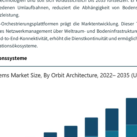
nologien und soll sich voraussichtlich bis 2035 fortsetzen. Er 
chiedenen Umlaufbahnen, reduziert die Abhängigkeit von Boden
zleistung.
rk-Orchestrierungsplattformen prägt die Marktentwicklung. Diese
liches Netzwerkmanagement über Weltraum- und Bodeninfrastruktur
nd-to-End-Konnektivität, erhöht die Dienstkontinuität und ermöglic
kationsökosysteme.
ionssysteme