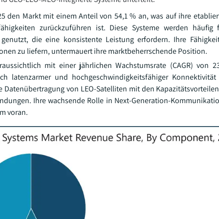
 den Markt mit einem Anteil von 54,1 % an, was auf ihre etablier
higkeiten zurückzuführen ist. Diese Systeme werden häufig 
utzt, die eine konsistente Leistung erfordern. Ihre Fähigkeit
nen zu liefern, untermauert ihre marktbeherrschende Position.
raussichtlich mit einer jährlichen Wachstumsrate (CAGR) von 
h latenzarmer und hochgeschwindigkeitsfähiger Konnektivität 
e Datenübertragung von LEO-Satelliten mit den Kapazitätsvorteil
wendungen. Ihre wachsende Rolle in Next-Generation-Kommunikat
m voran.