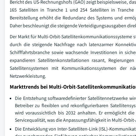
Bericht des US-Rechnungshofs (GAO) zeigt beispielsweise, dass
165 Satelliten in Tranche 1 und 254 Satelliten in Tranch
Bereitstellung erhöht die Redundanz des Systems und ermög
Daher beschleunigt die steigende Verteidigungsausgaben dire
Der Markt für Multi-Orbit-Satellitenkommunikationssysteme st
durch die steigende Nachfrage nach latenzarmer Konnektiv
Schifffahrtsbranche sowie wachsende Investitionen in sich
expandieren Satellitenkonstellationen rasant, Regierung
Satellitensystemen mit Kommunikationssystemen der näc
Netzwerkleistung.
Markttrends bei Multi-Orbit-Satellitenkommunikati
Die Entstehung softwaredefinierter Satellitennetzwerke w
Betreiber zu flexiblen und rekonfigurierbaren Satellite
wird voraussichtlich bis 2032 anhalten. Er ermöglicht die
Servicequalität, was die Anpassungsfähigkeit in Multi-Orbit-
Die Entwicklung von Inter-Satelliten-Link (ISL)-Kommunika