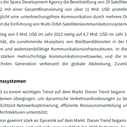
 die Space Development Agency die Bereitstellung von 28 Satelliten
e 2 mit einer Gesamtfinanzierung von über 11 Mrd. USD anstrebt
licht eine unterbrechungsfreie Kommunikation durch mehrere Or
kt die Einführung von Multi-Orbit-Satellitenkommunikationssystem
ieg von 5 Mrd. USD im Jahr 2022 stetig auf 6,7 Mrd. USD im Jahr 2
ität, die zunehmende Akzeptanz von Breitbanddiensten in der L
ere und widerstandsfähige Kommunikationsinfrastrukturen. In d
en stärken mehrschichtige Kommunikationsnetzwerke, und die In
hsten Generation verbessert die globale Abdeckung, Zuverl
onssystemen
ird zu einem wichtigen Trend auf dem Markt. Dieser Trend begann 
nsystemen übergingen, um dynamische Verkehrsanforderungen zu b
 Echtzeit-Netzwerkoptimierung, effiziente Ressourcenverteilung u
Architekturen unterstützt.
tion gewinnt stark an Dynamik auf dem Markt. Dieser Trend begann