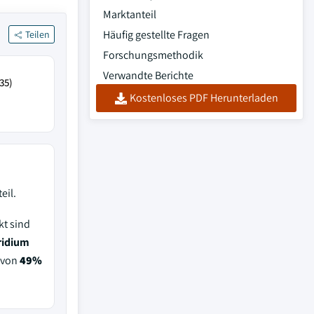
Marktanteil
Häufig gestellte Fragen
Teilen
Forschungsmethodik
Verwandte Berichte
35)
Kostenloses PDF Herunterladen
eil.
kt sind
ridium
 von
49%