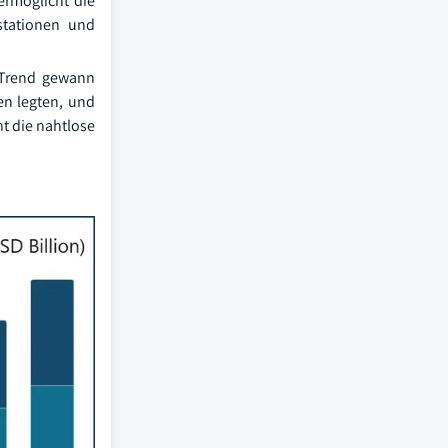
ermöglicht die
stationen und
r Trend gewann
en legten, und
ht die nahtlose