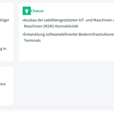
Chance
driger
Ausbau der satellitengestützten IoT- und Maschinen-
Maschinen (M2M)-Konnektivität
Entwicklung softwaredefinierter Bodeninfrastruktur
Terminals
g in
ktur