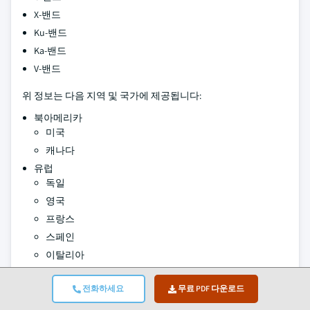
X-밴드
Ku-밴드
Ka-밴드
V-밴드
위 정보는 다음 지역 및 국가에 제공됩니다:
북아메리카
미국
캐나다
유럽
독일
영국
프랑스
스페인
이탈리아
네덜란드
전화하세요
무료 PDF 다운로드
아시아 태평양
중국