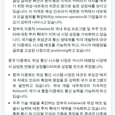
결성 급속한 확산과 원격·농촌 지역의 커버리지 격차를 메우
기 위한 위성 네트워크 의존도 증가로 높은 성장세를 보이고
있습니다. 이 지역은 육상 인프라가 제한된 지역에서 네트워
크 도달 범위를 확장하려는 telecom operators와 기업들의 수
요가 강하게 나타나고 있습니다.
정부의 지원적 initiatives와 국내 위성 프로그램 및 우주 인프
라에 대한 투자 확대가 지역 내 시장 성장을 가속화하고 있습
니다. 국가들은 위성군과 통신 생태계를 적극 개발하여 대규
모 다중궤도 시스템 배포를 가능하게 하고, 아시아 태평양을
글로벌 고성장 시장으로 positioning하고 있습니다.
중국 다중궤도 위성 통신 시스템 시장은 아시아 태평양 시장에
서 상당한 연평균 성장률(CAGR)로 성장할 것으로 추정됩니다.
중국 다중궤도 위성 통신 시스템 시장은 대규모 위성군 배치
와 저궤도 인프라 확장에 중점을 둔 강력한 국가 프로그램으
로 발전하고 있습니다. 국내 개발 네트워크의 지속적인
Rollout이 국가 내 통합 다중궤도 통신 능력을 가능하게 하고
있습니다.
우주 기술 개발을 촉진하는 정부의 initiatives와 위성 제조 및
발사 능력에 대한 투자 확대가 채택을 가속화하고 있습니다.
통합 통신 및 디지털 인프라 구축에 중점을 둔 중국은 다중궤