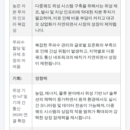
높은 자
다중궤도 위성 시스템 구축을 위해서는 위성 제
본 투자
조, 발사 및 지상 인프라에 막대한 자본 투자가
와 인프
필요하며, 이로 인해 비용 부담이 커지고 대규
라 복잡
모 상업화가 지연되면서 시장의 성장이 제약됩
성
니다.
주파수
복잡한 주파수 관리와 글로벌 표준화의 부족으
할당 및
로 인해 간섭 위험이 발생하고, 지역별로 다중
규제 조
궤도 통신 네트워크의 배치가 지연되면서 성장
정의 어
이 제한됩니다.
려움
기회:
영향력
위성 기
농업, 에너지, 물류 분야에서 위성 기반 IoT 솔루
반 IoT 및
션의 채택이 증가하면서 원격 환경에서도 실시
기계 간
간 모니터링 및 데이터 전송이 가능해져, 다중
통신
궤도 시스템의 상업적 적용 범위가 확대되어 강
(M2M) 연
력한 성장 잠재력을 제시합니다.
결 확장