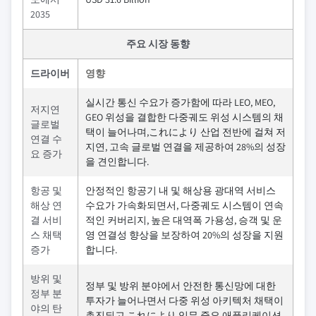
2035
주요 시장 동향
드라이버
영향
실시간 통신 수요가 증가함에 따라 LEO, MEO,
저지연
GEO 위성을 결합한 다중궤도 위성 시스템의 채
글로벌
택이 늘어나며,これにより 산업 전반에 걸쳐 저
연결 수
지연, 고속 글로벌 연결을 제공하여 28%의 성장
요 증가
을 견인합니다.
항공 및
안정적인 항공기 내 및 해상용 광대역 서비스
해상 연
수요가 가속화되면서, 다중궤도 시스템이 연속
결 서비
적인 커버리지, 높은 대역폭 가용성, 승객 및 운
스 채택
영 연결성 향상을 보장하여 20%의 성장을 지원
증가
합니다.
방위 및
정부 및 방위 분야에서 안전한 통신망에 대한
정부 분
투자가 늘어나면서 다중 위성 아키텍처 채택이
야의 탄
촉진되고,これにより 임무 중요 애플리케이션