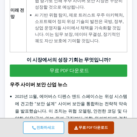
협 증가로 인해 우주 사이버 보안 시장은 꾸준히
성장할 것으로 예상됩니다.
미래 전
AI 기반 위협 탐지, 제로 트러스트 우주 아키텍처,
망
소프트웨어 정의 위성 기술의 발전은 국방, 정부,
상업 운영자들 사이에서 채택을 가속화할 것입
니다. 이는 임무 보장, 데이터 무결성, 장기적인
궤도 자산 보호에 기여할 것입니다.
이 시장에서의 성장 기회는 무엇입니까?
무료 PDF 다운로드
우주 사이버 보안 산업 뉴스
2025년 11월, 에어버스 디펜스 앤드 스페이스는 위성 시스템
에 견고한 "보안 설계" 사이버 보안을 통합하는 전략적 약속
을 발표했습니다. 이 조치는 위협 모델링, 안전한 코딩 및 다
양한 임무(국가 안보 위성 군집부터 과학 위성까지)에 걸친
수명 주기 보호에 중점을 두고 있으며, 진화하는 사이버 위협
전화하세요
무료 PDF 다운로드
에 대한 내성과 유럽 및 동맹국 우주 인프라에 대한 신뢰를 강