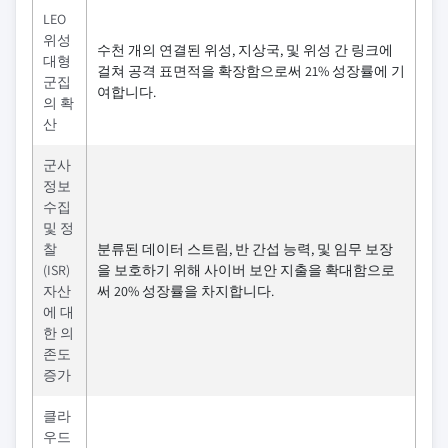
LEO
위성
수천 개의 연결된 위성, 지상국, 및 위성 간 링크에
대형
걸쳐 공격 표면적을 확장함으로써 21% 성장률에 기
군집
여합니다.
의 확
산
군사
정보
수집
및 정
찰
분류된 데이터 스트림, 반 간섭 능력, 및 임무 보장
(ISR)
을 보호하기 위해 사이버 보안 지출을 확대함으로
자산
써 20% 성장률을 차지합니다.
에 대
한 의
존도
증가
클라
우드