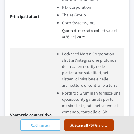
RTX Corporation
Thales Group
Principali attori
Cisco Systems, Inc.
Quota di mercato collettiva del
40% nel 2025
Lockheed Martin Corporation
sfrutta l'integrazione profonda
della cybersecurity nelle
piattaforme satellitari, nei
sistemi di missione e nelle
architetture di controllo a terra.
Northrop Grumman fornisce una
cybersecurity garantita per le
missioni integrata nei sistemi di
comando, controllo e ISR
Vantaggio competitivo
spaziali, combinando resilienza
informatica, anti-jamming e
Chiamaci
Scarica Il PDF Gratuito
capacità di comunicazioni sicure.