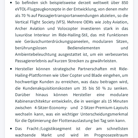
So befinden sich beispielsweise derzeit weltweit über 850
eVTOL-Flugzeugkonzepte in der Entwicklung, von denen mehr
als 70 % auf Passagiertransportanwendungen abzielen, so die
Vertical Flight Society (VFS). Mehrere OEMs wie Joby Aviation,
Archer Aviation und Volocopter investieren stark in das
luxuriöse Interieur im Ride-Hailing-Stil, das mit Funktionen
wie Geräuschunterdrückungspaneelen, modularen Sitzen,
berührungslosen Bedienelementen und
Ambientebeleuchtung ausgestattet ist, um ein verbessertes
Passagiererlebnis auf kurzen Strecken zu gewährleisten.
Hersteller können strategische Partnerschaften mit Ride-
Hailing-Plattformen wie Uber Copter und Blade eingehen, um
hochwertige Kunden zu erreichen, was dazu beitragen wird,
die Kundenakquisitionskosten um 35 bis 50 % zu senken.
Darüber hinaus können Hersteller eine modulare
Kabinenarchitektur entwickeln, die in weniger als 15 Minuten
zwischen 4-Sitzer-Economy- und 2-Sitzer-Premium-Layouts
wechseln kann, was ein wichtiger Unterscheidungsmerkmal
für die Optimierung der Flottenauslastung bei Tag sein kann.
Das Fracht-/Logistiksegment ist der am schnellsten
wachsende Markt und wird im Prognosezeitraum