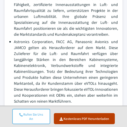
Fähigkeit, zertifizierte Innenausstattungen in Luft- und
Raumfahrtqualität zu liefern, unterstützen Projekte in der
urbanen Luftmobilität. Ihre globale Präsenz und
Spezialisierung auf die Innenausstattung der Luft- und
Raumfahrt positionieren sie als die wichtigsten Innovatoren,
die Marktstandards und Kundenakzeptanz vorantreiben.
Astronics Corporation, FACC AG, Panasonic Avionics und
JAMCO gelten als Herausforderer auf dem Markt. Diese
Zulieferer für die Luft- und Raumfahrt verfügen über
langjährige Stärken in den Bereichen Kabinensysteme,
Kabinenelektronik, Verbundwerkstoffe und integrierte
Kabinenlösungen. Trotz der Bedeutung ihrer Technologien
und Produkte halten diese Unternehmen einen geringeren
Marktanteil, da ihr Kundenstamm über eVTOLs hinausgeht.
Diese Herausforderer bringen fokussierte eVTOL-Innovationen
und Kooperationen mit OEMs ein, stehen aber weiterhin im
Schatten von reinen Marktführern.
Aviointeriors, AUTOFLUG, Archer Aviation und Wisk Aero
werden als Follower klassifiziert. Diese Unternehmen
Rufen Sie Uns
An
Kostenloses PDF Herunterladen
verfügen über eine starke regionale Präsenz und eine
ausgeprägte Nischenspezialisierung in den Bereichen