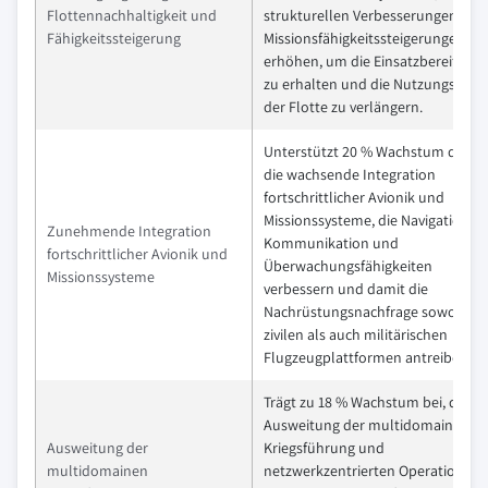
Flottennachhaltigkeit und
strukturellen Verbesserungen und
Fähigkeitssteigerung
Missionsfähigkeitssteigerungen
erhöhen, um die Einsatzbereitscha
zu erhalten und die Nutzungsdaue
der Flotte zu verlängern.
Unterstützt 20 % Wachstum durch
die wachsende Integration
fortschrittlicher Avionik und
Missionssysteme, die Navigation,
Zunehmende Integration
Kommunikation und
fortschrittlicher Avionik und
Überwachungsfähigkeiten
Missionssysteme
verbessern und damit die
Nachrüstungsnachfrage sowohl be
zivilen als auch militärischen
Flugzeugplattformen antreiben.
Trägt zu 18 % Wachstum bei, da die
Ausweitung der multidomainen
Ausweitung der
Kriegsführung und
multidomainen
netzwerkzentrierten Operationen