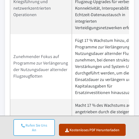
Kriegsführung und
Flugzeug-Upgrades für verbessert
netzwerkzentrierten
Konnektivität, Interoperabilität u
Operationen
Echtzeit-Datenaustausch in
integrierten
Verteidigungsnetzwerken erfordert
Fügt 17 % Wachstum hinzu, da
Programme zur Verlängerung der
Nutzungsdauer alternder Flugzeu
Zunehmender Fokus auf
zunehmen, bei denen strukturelle
Programme zur Verlängerung
Verstärkungen und System-Upgra
der Nutzungsdauer alternder
durchgeführt werden, um die
Flugzeugflotten
Einsatzdauer zu verlängern und h
Kapitalausgaben für
Ersatzinvestitionen hinauszuzöger
Macht 17 % des Wachstums aus,
angetrieben durch die steigende
Nachfrage nach plattformspezifisc
Steigende Nachfrage nach
Individualisierung, die es ermöglich
Rufen Sie Uns
plattformspezifischer
An
Kostenloses PDF Herunterladen
Flugzeuge für spezialisierte Rollen
Individualisierung und
wie Überwachung und Transport