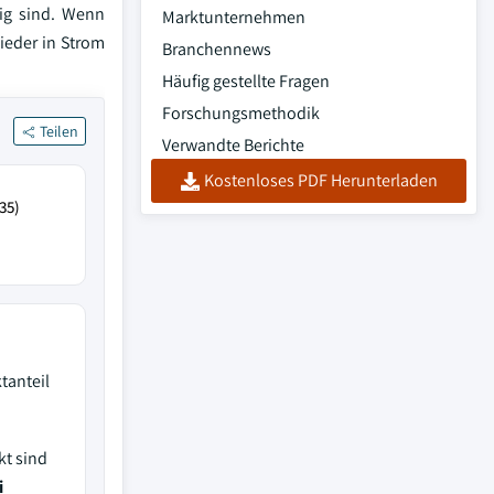
lig sind. Wenn
Marktunternehmen
ieder in Strom
Branchennews
Häufig gestellte Fragen
Forschungsmethodik
Teilen
Verwandte Berichte
Kostenloses PDF Herunterladen
35)
tanteil
kt sind
i