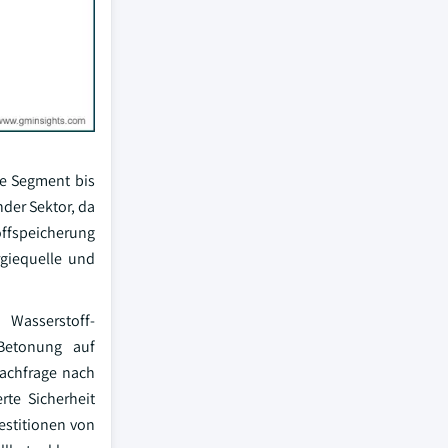
le Segment bis
nder Sektor, da
offspeicherung
rgiequelle und
 Wasserstoff-
 Betonung auf
Nachfrage nach
rte Sicherheit
estitionen von