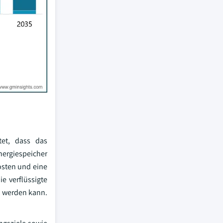
tet, dass das
nergiespeicher
osten und eine
e verflüssigte
t werden kann.