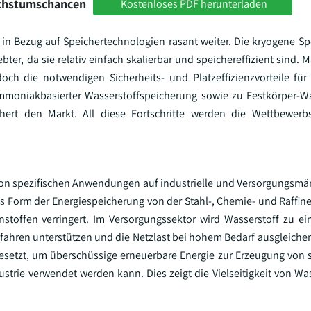
achstumschancen
Kostenloses PDF herunterladen
h in Bezug auf Speichertechnologien rasant weiter. Die kryogene S
er, da sie relativ einfach skalierbar und speichereffizient sind. M
ch die notwendigen Sicherheits- und Platzeffizienzvorteile für
ammoniakbasierter Wasserstoffspeicherung sowie zu Festkörper-W
hert den Markt. All diese Fortschritte werden die Wettbewerbs
von spezifischen Anwendungen auf industrielle und Versorgungsmä
s Form der Energiespeicherung von der Stahl-, Chemie- und Raffiner
nstoffen verringert. Im Versorgungssektor wird Wasserstoff zu e
fahren unterstützen und die Netzlast bei hohem Bedarf ausgleiche
esetzt, um überschüssige erneuerbare Energie zur Erzeugung von
ustrie verwendet werden kann. Dies zeigt die Vielseitigkeit von Wa