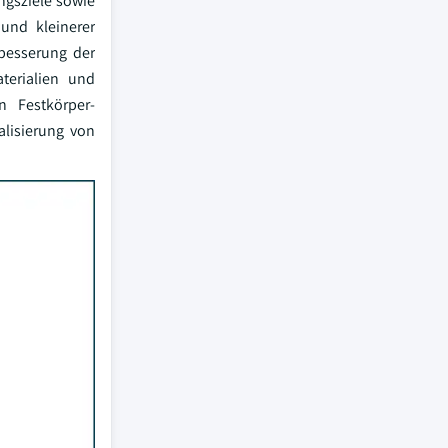
ngsziele sowie
 und kleinerer
besserung der
terialien und
n Festkörper-
alisierung von