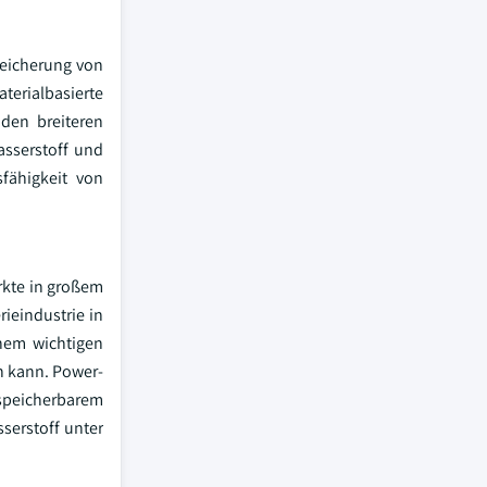
peicherung von
aterialbasierte
 den breiteren
asserstoff und
fähigkeit von
rkte in großem
ieindustrie in
inem wichtigen
n kann. Power-
 speicherbarem
sserstoff unter