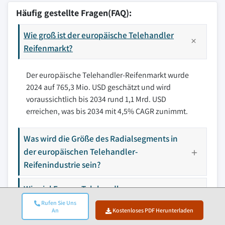
Häufig gestellte Fragen(FAQ):
Wie groß ist der europäische Telehandler
Reifenmarkt?
Der europäische Telehandler-Reifenmarkt wurde
2024 auf 765,3 Mio. USD geschätzt und wird
voraussichtlich bis 2034 rund 1,1 Mrd. USD
erreichen, was bis 2034 mit 4,5% CAGR zunimmt.
Was wird die Größe des Radialsegments in
der europäischen Telehandler-
Reifenindustrie sein?
Wie viel Europa Telehandler
Reifenmarktanteil von Westeuropa im Jahr
Rufen Sie Uns
An
Kostenloses PDF Herunterladen
2024 erfasst?