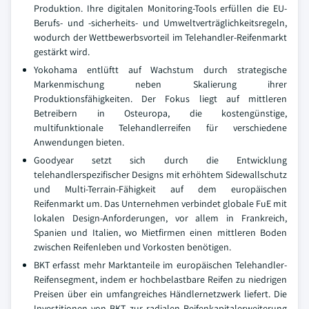
Produktion. Ihre digitalen Monitoring-Tools erfüllen die EU-
Berufs- und -sicherheits- und Umweltverträglichkeitsregeln,
wodurch der Wettbewerbsvorteil im Telehandler-Reifenmarkt
gestärkt wird.
Yokohama entlüftt auf Wachstum durch strategische
Markenmischung neben Skalierung ihrer
Produktionsfähigkeiten. Der Fokus liegt auf mittleren
Betreibern in Osteuropa, die kostengünstige,
multifunktionale Telehandlerreifen für verschiedene
Anwendungen bieten.
Goodyear setzt sich durch die Entwicklung
telehandlerspezifischer Designs mit erhöhtem Sidewallschutz
und Multi-Terrain-Fähigkeit auf dem europäischen
Reifenmarkt um. Das Unternehmen verbindet globale FuE mit
lokalen Design-Anforderungen, vor allem in Frankreich,
Spanien und Italien, wo Mietfirmen einen mittleren Boden
zwischen Reifenleben und Vorkosten benötigen.
BKT erfasst mehr Marktanteile im europäischen Telehandler-
Reifensegment, indem er hochbelastbare Reifen zu niedrigen
Preisen über ein umfangreiches Händlernetzwerk liefert. Die
Investitionen von BKT zur radialen Reifenkapitalerweiterung