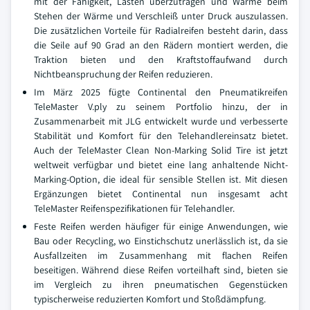
mit der Fähigkeit, Lasten überzutragen und Wärme beim
Stehen der Wärme und Verschleiß unter Druck auszulassen.
Die zusätzlichen Vorteile für Radialreifen besteht darin, dass
die Seile auf 90 Grad an den Rädern montiert werden, die
Traktion bieten und den Kraftstoffaufwand durch
Nichtbeanspruchung der Reifen reduzieren.
Im März 2025 fügte Continental den Pneumatikreifen
TeleMaster V.ply zu seinem Portfolio hinzu, der in
Zusammenarbeit mit JLG entwickelt wurde und verbesserte
Stabilität und Komfort für den Telehandlereinsatz bietet.
Auch der TeleMaster Clean Non-Marking Solid Tire ist jetzt
weltweit verfügbar und bietet eine lang anhaltende Nicht-
Marking-Option, die ideal für sensible Stellen ist. Mit diesen
Ergänzungen bietet Continental nun insgesamt acht
TeleMaster Reifenspezifikationen für Telehandler.
Feste Reifen werden häufiger für einige Anwendungen, wie
Bau oder Recycling, wo Einstichschutz unerlässlich ist, da sie
Ausfallzeiten im Zusammenhang mit flachen Reifen
beseitigen. Während diese Reifen vorteilhaft sind, bieten sie
im Vergleich zu ihren pneumatischen Gegenstücken
typischerweise reduzierten Komfort und Stoßdämpfung.