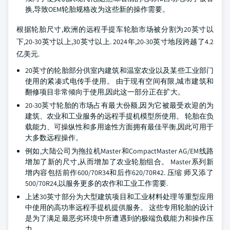
换,导致OEM轮胎规格改为这些新的操作需要。
根据轮胎尺寸,欧洲的远程手提车轮胎市场被分割为20英寸以
下,20-30英寸以上,30英寸以上. 2024年,20-30英寸地段跨越了4.2
亿美元.
20英寸的轮胎部分供室内建筑和温室农业以及某些工业部门
使用的紧凑式电传手使用。 由于现有空间有限,城市建筑和
翻修项目非常倾向于使用,因此这一部分正在扩大。
20-30英寸轮胎的市场占有最大份额,因为它被最受欢迎的为
建筑、农业和工业服务的远程手提机模型所使用。 轮胎在负
载能力、可操纵性和多用途性方面拥有最佳平衡,因此可用于
大多数远程操作。
例如,大陆公司为拖拉机Master和CompactMaster AG/EM线路
增加了新的尺寸,从而增加了农业轮胎组合。 Master系列新
增内容包括前作600/70R34和后作620/70R42. 压缩 师又添了
500/70R24,以服务更多的农作和工业工作需要.
上述30英寸部分为大型建筑项目和工业材料处理等重型应用
中使用的高功率远程手提机提供服务。 这些专用轮胎的设计
是为了满足最恶劣环境中所遭遇到的极端负载能力和操作压
力.