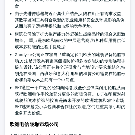
合.
由于先进传感器与近距离生产结合,大陆在船上有需求收益。
其数字监测工具符合欧盟的职业健康和安全及环境影响条例,
从而加强了远程手提轮胎市场的竞争优势。
横滨公司除了扩大生产能力外,还通过战略品牌的混合来刺激
增长。 重点是东欧和南欧的中层运营商,为各种应用提供低
成本多功能的远程手提轮胎.
Goodyear公司正在将自己重新定位到欧洲的建筑设备轮胎市
场,方法是开发具有更高侧墙防护和多地铁能力的专用远程手
提车设计. 该公司正在将全球研发与当地设计要求相结合,特
别是在法国、西班牙和意大利,那里的租赁公司需要在轮胎寿
命和前期成本之间有一个中间点。
BKT通过一个广泛的经销商网络,以低价提供高耐用轮胎,从而
获得欧洲电传手轮胎部分更多的市场份额。 BKT在印度对射
线轮胎资本扩张的投资是尚未开发的欧洲建筑和农业市场.
BKT越来越受小承包商和合作社的欢迎,它们注重其每小时的
业务开支价值。
欧洲电信 轮胎市场公司