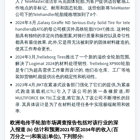
入了TeleMaster清洁非马克固体轮胎,为客户提供适合敏感工
作地点的非标记、耐用和固态轮胎。 这些创新将TeleMaster
公司下的Telehandler轮胎规格增加到了8个.
2024年8月,Galaxy Giraffe ND Serious-Duty Solid Tire for tele
handlers由ATG的母公司横滨外高铁轮胎(YOHT)推出. 这种轮
胎具有独特的非定向挡板图案,对骑行质量和操控以及牵引性
都具有最佳效果. 此外,它是用无法被刺穿的固体材料建造的,
使其工作寿命更长。
2024年3月,Trelleborg Tires推出了一个新的溢价全轮胎范围,
解决了Logimat 2024的材料处理韧性. Trelleborg XP900轮胎
是专门为超高需求工作量而设计的. 他们在仓库、工厂等地
装卸货物时,能提供出色的稳定性和机动性。
2023年4月,BKT在紧凑式设备部门强化了它们的提供,为紧凑
式跑道装载机(CTL)引入了该公司的第一条橡胶道,即
MULTIFORCE BK T91工业道,将它加入了该公司不断增长的目
录. 其具体设计是为了在材料处理任务中实现极端耐用和效
率.
欧洲电传手轮胎市场调查报告包括对该行业的深
入报道 (b) 估计和预测2021年至2034年的收入(百
万分之一)和装运(单位), 下列部分: