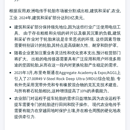
根据应用,欧洲电传手轮胎市场被分割成出租,建筑和采矿,农业,
工业. 2024年,建筑和采矿部分达到3亿美元。
建筑和采矿部分保持领先地位,因为这些行业广泛使用电信工
具。 由于存在粗糙和尖锐的碎片以及极其沉重的负载,建筑
和采矿作业对于轮胎来说是非常恶劣的环境. 这些因素导致
需要特别设计的轮胎,其特点是高级耐久性、耐穿和防护罩。
随着企业更加注重业务灵活性和优化资本支出,预计租赁部门
将扩大。 出租的电传接器需要具有广泛应用和用户环境多用
途的坚固轮胎,从而在这一段内对更换轮胎产生稳定的需求。
2025年3月,布里奇斯通在Aggregate Academy & Expo/AGG1上
引入了27.00R49 V-Steel Rock Deep Ultra (VRDU)综合轮胎. 专
有外壳采用宽带外壳和专有橡胶混合物的克瓦克技术建造。
与所有桥石轮胎相比,这种增强提高了10%的承载能力。
农业部门对远程手提车轮胎的需求日益增加,因为农业远程手
提车需要专门的轮胎进行田间和院子操作。 现代农业电传手
需要有能力在穿越田地时保护土壤,并在粮仓周围的硬化地表
提供牵引力.