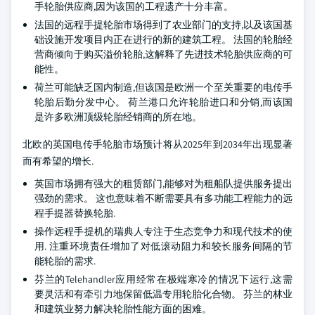
手轮胎供应商,因为该国的工程遗产十分丰富。
法国的远程手提轮胎市场得到了农业部门的支持,以及该国基
础设施开发项目内正在进行的新的建筑工程。 法国的轮胎经
营商倾向于购买溢价轮胎,这解释了先进技术轮胎供应商的可
能性。
荷兰可能缺乏国内制造,但该国是欧洲一个至关重要的电传手
轮胎后勤分发中心。 荷兰港口允许轮胎进口和分销,而该国
是许多欧洲顶级轮胎经销商的所在地。
北欧的英国电传手轮胎市场预计将从2025年到2034年出现显著
而有希望的增长.
英国市场拥有强大的租赁部门,能够对为租船队提供服务提出
强劲的需求。 这也意味着不断需要具有多功能工程能力的远
程手提器替换轮胎.
操作远程手提机的瑞典人专注于生态竞争力和现代技术的使
用. 注重环境责任增加了对低滚动阻力和较长服务间隔的节
能轮胎的需求.
芬兰的Telehandler应用经常在极端寒冷的情况下运行,这需
要灵活和有牵引力地保留低温专用轮胎化合物。 芬兰的林业
和建筑业努力解决轮胎性能方面的困难。