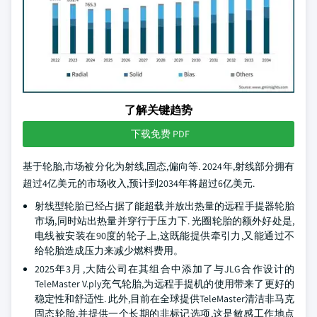
了解关键趋势
下载免费 PDF
基于轮胎,市场被分化为射线,固态,偏向等. 2024年,射线部分拥有
超过4亿美元的市场收入,预计到2034年将超过6亿美元.
射线型轮胎已经占据了能超载并放出热量的远程手提器轮胎
市场,同时站出热量并穿行于压力下. 光圈轮胎的额外好处是,
电线被安装在90度的轮子上,这既能提供牵引力,又能通过不
给轮胎造成压力来减少燃料费用。
2025年3月,大陆公司在其组合中添加了与JLG合作设计的
TeleMaster V.ply充气轮胎,为远程手提机的使用带来了更好的
稳定性和舒适性. 此外,目前在全球提供TeleMaster清洁非马克
固态轮胎,并提供一个长期的非标记选项,这是敏感工作地点