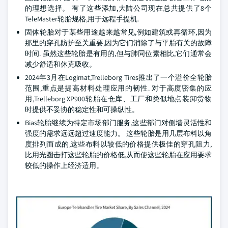
的理想选择。 有了这些添加,大陆公司现在总共提供了8个
TeleMaster轮胎规格,用于远程手提机.
固体轮胎对于某些用途越来越常见,例如建筑或再循环,因为
那里的穿孔防护至关重要,因为它们消除了与平胎有关的故障
时间. 虽然这些轮胎是有用的,但与肺同位素相比,它们通常会
减少舒适和休克吸收。
2024年3月在Logimat,Trelleborg Tires推出了一个溢价全轮胎
范围,重点是提高材料处理应用的韧性. 对于高度密集的应
用,Trelleborg XP900轮胎在仓库、工厂和类似地点装卸货物
时提供不妥协的稳定性和可操纵性。
Bias轮胎继续为特定市场部门服务,这些部门对侧墙灵活性和
强度的需求远远超过速度能力。 这些轮胎是用几层布料以角
度排列而成的,这些布料以较低的价格提供极佳的穿孔阻力,
比用光圈击打这些轮胎的价格低,从而使这些轮胎在应用要求
较低的操作上经济适用。