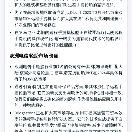
扩大的建筑和基础设施部门对远程手提轮胎的需求增加。
为了在高增长地区取得立足点,Dieci于2023年3月开始为东欧
市场销售远程手提机,从而扩大其在波兰和捷克共和国建筑业
和农业部门的市场存在.
在罗马尼亚,老旧的远程手提机模型正在被逐渐取代,使远程
手提机的操作现代化. 这一转变为拥有现代技术的轮胎设计
师提供了比老型号更好的性能能力.
欧洲电信 轮胎市场 份额
欧洲电传手轮胎行业前7名的公司有:米其林,布里奇斯通,大
陆,横滨外高速轮胎,古德年,诺克扬轮胎,BKT,在2024年集体持
有了约85%的市场.
通过创新,特别是在创造环保产品方面,米其林抓住了远程手
提轮胎市场. 它们的研发支出与欧洲的可持续性目标相一致,
使得它们能够将去碳化的努力脱钩,作为排他性供应商关系中
的一种增值服务。
Bridgestone正在扩大其市场存在,采用可提高运营商资本效
率的远程手提智能轮胎解决方案。 它们的技术集成提供了自
发的维修,并最大限度地提高了轮胎的效率,减少了故障时间,
提高了可使用寿命,从而与欧洲运营商的成本效益要求相配