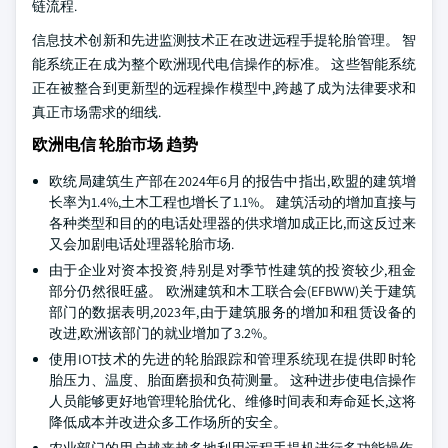
链流程.
信息技术创新和先进监测技术正在改进远程手提轮胎管理。 智
能系统正在成为整个欧洲现代电信操作的标准。 这些智能系统
正在被整合到更新型的远程操作模型中,跨越了成为法律要求和
真正市场需求的细线.
欧洲电信 轮胎市场 趋势
欧统局建筑生产部在2024年6月的报告中指出,欧盟的建筑增
长率为1.4%,土木工程也增长了1.1%。 建筑活动的增加直接与
各种类型和目的的电话处理器的供求增加成正比,而这反过来
又会加剧电话处理器轮胎市场.
由于企业对资本投资,特别是对季节性建筑的投资较少,租金
部分仍然很旺盛。 欧洲建筑和木工联合会(EFBWW)关于建筑
部门的数据表明,2023年,由于建筑服务的增加和租赁设备的
改进,欧洲该部门的就业增加了3.2%。
使用IOT技术的先进的轮胎跟踪和管理系统现在提供即时轮
胎压力、温度、胎面磨损和负荷测量。 这种进步使电信操作
人员能够更好地管理轮胎优化、维修时间表和寿命延长,这将
降低成本并改进众多工作场所的安全。