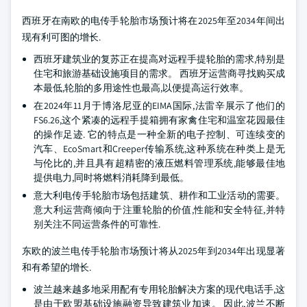
西班牙在南欧的电传手轮胎市场预计将在2025年至2034年间出
现有利可图的增长.
西班牙建筑业的复苏正在提高对远程手提轮胎的需求,特别是
住宅和旅游基础设施项目的需求。 西班牙运营商寻找购买成
本最低,轮胎的多用途性也最高,以便提高运行效率。
在2024年11月于博洛尼亚的EIMA国际,法雷辛展示了他们的
FS6.26,这个紧凑的远程手提箱拥有家禽住宅和温室花园最佳
的操作足迹. 它的特点是一种全新的电子控制、可连续变的
汽车、EcoSmart和Creeper传输系统,这种系统在种类上是无
与伦比的,并且具有超精密的液压燃料管理系统,能够最佳地
提供电力,同时将燃料消耗降到最低。
意大利电传手轮胎市场包括建筑、耕作和工业活动的需要。
意大利运营商倾向于注重轮胎的价值,性能和安全特征,并特
别关注不同运营条件的可靠性.
东欧的波兰电传手轮胎市场预计将从2025年到2034年出现显著
和有希望的增长.
波兰越来越多地采用配有专用轮胎解决方案的现代电话手,这
是由于欧盟基础设施融资导致建筑业加速。 因此,波兰不断