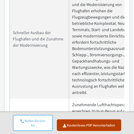
und die Modernisierung von
Flughafen erhohen die
Flugzeugbewegungen und die
betriebliche Komplexitat. Neue
Terminals, Start- und Landebahne
Schneller Ausbau der
sowie modernisierte Einrichtungen
Flughafen und die Zunahme
erfordern fortschrittliche
der Modernisierung
Bodenunterstutzungsausrustung f
Schlepp-, Stromversorgungs-,
Gepackhandhabungs- und
Wartungszwecke, was die Nachfrag
nach effizienter, leistungsstarker 
technologisch fortschrittlicher
Ausrustung an Flughafen weltweit
antreibt.
Zunehmende Luftfrachtoperation
erreichten 20 % in Bezug auf das
Marktwachstum. Das Wachstum de
Rufen Sie Uns
Luftfrachtoperationen, getrieben
An
Kostenloses PDF Herunterladen
durch E-Commerce und zeitkritisc