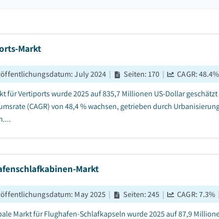
orts-Markt
röffentlichungsdatum
:
July 2024
|
Seiten
:
170
|
CAGR:
48.4
kt für Vertiports wurde 2025 auf 835,7 Millionen US-Dollar geschätzt
msrate (CAGR) von 48,4 % wachsen, getrieben durch Urbanisierung 
....
afenschlafkabinen-Markt
röffentlichungsdatum
:
May 2025
|
Seiten
:
245
|
CAGR:
7.3
%
bale Markt für Flughafen-Schlafkapseln wurde 2025 auf 87,9 Millione