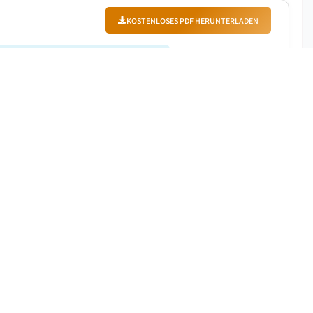
KOSTENLOSES PDF HERUNTERLADEN
|
Prognosezeitraum
:
2025 - 2034
und wird geschätzt, zwischen 2025 und 2034 mit einer
KOSTENLOSES PDF HERUNTERLADEN
|
Prognosezeitraum
:
2025 - 2034
leuchtung mit einem Volumen von 3,48 Millionen
von 6,7% auf 1,4 Milliarden US-Dollar bis 2034