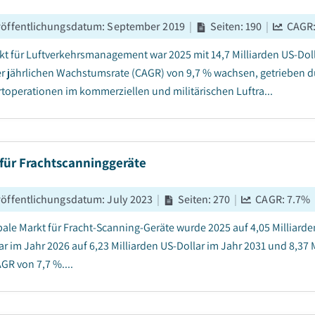
röffentlichungsdatum
:
September 2019
|
Seiten
:
190
|
CAGR
kt für Luftverkehrsmanagement war 2025 mit 14,7 Milliarden US-Doll
er jährlichen Wachstumsrate (CAGR) von 9,7 % wachsen, getrieben du
rtoperationen im kommerziellen und militärischen Luftra...
für Frachtscanninggeräte
röffentlichungsdatum
:
July 2023
|
Seiten
:
270
|
CAGR:
7.7
%
bale Markt für Fracht-Scanning-Geräte wurde 2025 auf 4,05 Milliarden
ar im Jahr 2026 auf 6,23 Milliarden US-Dollar im Jahr 2031 und 8,37 
GR von 7,7 %....