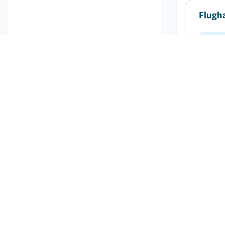
Flugh
Ve
Der glo
durchsc
Markt
Ve
Im Jahr
Einheit
wachsen