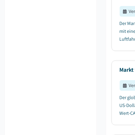
Ve
Der Mar
mit ein
Luftfah
Markt 
Ve
Der glo
US-Doll
Wert-CA