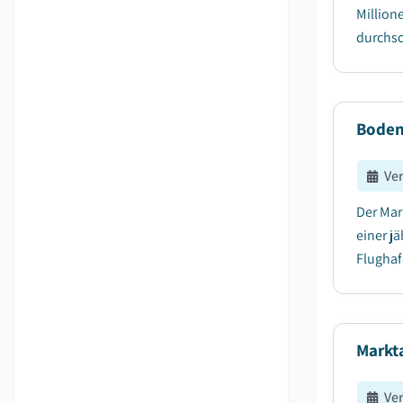
Million
durchsc
Boden
Ve
Der Mar
einer j
Flughaf
Markt
Ve