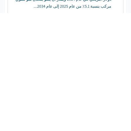
مركب بنسبة 5.1٪ من عام 2025 إلى عام 2034....
سوق الأقمار الصناعية الزائفة
تحميل قوات الدفاع الشعبي مجانا
تاريخ النشر
:
May 2025
الصفحات
:
180
%
15.4
CAGR:
فترة التوقع
:
2025 - 2034
بلغت قيمة سوق الأقمار الصناعية الزائفة العالمية 1.9 مليار
دولار أمريكي في عام 2024 ، بحجم 127 وحدة ومن المتوقع
أن ينمو بمعدل نمو سنوي مركب بنسبة 15.4٪ من عام 2025
إلى عام 2034....
سوق أنظمة الهبوط الآلية ومساعدات الهبوط
البصرية