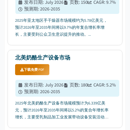
发布日期
:
July 2026
页数
:
150
CAGR:
9.7
%
预测期
:
2026-2035
2025年亚太地区手干燥器市场规模约为5.78亿美元，
预计2026年至2035年间将以9.7%的年复合增长率增
长，主要受到公众卫生意识提升的推动。...
北美奶酪生产设备市场
下载免费 PDF
发布日期
:
July 2026
页数
:
180
CAGR:
5.2
%
预测期
:
2026-2035
2025年北美奶酪生产设备市场规模预计为6.339亿美
元，预计2026年至2035年间将以5.2%的复合年增长率
增长，主要受乳制品加工业发展带动设备安装活动增
加。...