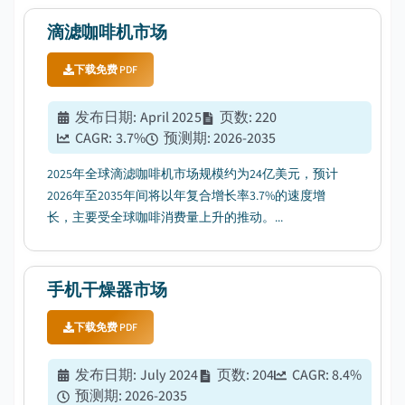
滴滤咖啡机市场
下载免费 PDF
发布日期
:
April 2025
页数
:
220
CAGR:
3.7
%
预测期
:
2026-2035
2025年全球滴滤咖啡机市场规模约为24亿美元，预计
2026年至2035年间将以年复合增长率3.7%的速度增
长，主要受全球咖啡消费量上升的推动。...
手机干燥器市场
下载免费 PDF
发布日期
:
July 2024
页数
:
204
CAGR:
8.4
%
预测期
:
2026-2035