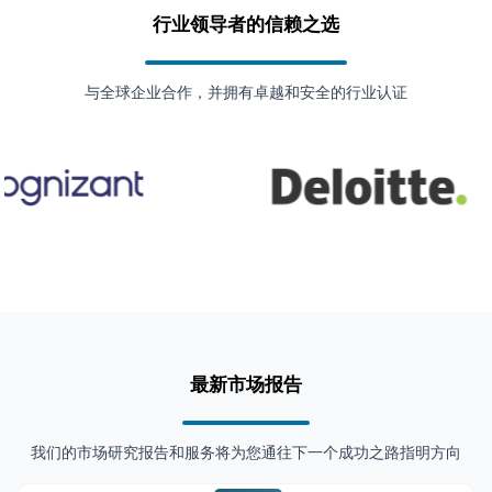
行业领导者的信赖之选
与全球企业合作，并拥有卓越和安全的行业认证
最新市场报告
我们的市场研究报告和服务将为您通往下一个成功之路指明方向