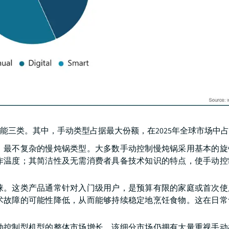
三类。其中，手动类型占据最大份额，在2025年全球市场中占比达
、最不复杂的慢炖锅类型。大多数手动控制慢炖锅采用基本的旋
作温度；其简洁性及无需消费者具备技术知识的特点，使手动控
睐。这类产品通常针对入门级用户，是预算有限的家庭或首次使
术故障的可能性降低，从而能够持续稳定地烹饪食物。这在日常
动控制型机型的整体市场增长。该细分市场仍拥有大量重视手动