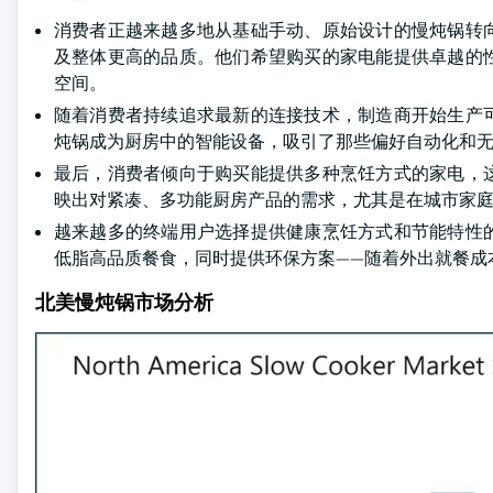
消费者正越来越多地从基础手动、原始设计的慢炖锅转
及整体更高的品质。他们希望购买的家电能提供卓越的
空间。
随着消费者持续追求最新的连接技术，制造商开始生产
炖锅成为厨房中的智能设备，吸引了那些偏好自动化和
最后，消费者倾向于购买能提供多种烹饪方式的家电，
映出对紧凑、多功能厨房产品的需求，尤其是在城市家
越来越多的终端用户选择提供健康烹饪方式和节能特性
低脂高品质餐食，同时提供环保方案——随着外出就餐成
北美慢炖锅市场分析