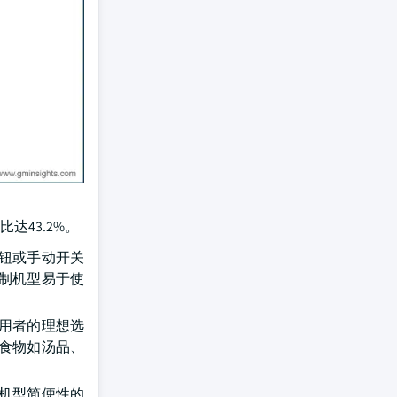
43.2%。
钮或手动开关
制机型易于使
用者的理想选
食物如汤品、
机型简便性的