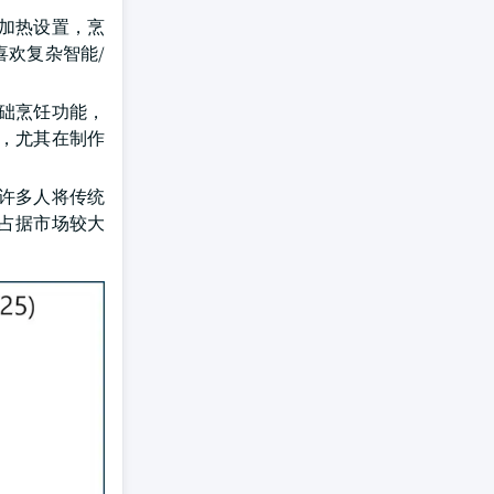
加热设置，烹
欢复杂智能/
础烹饪功能，
，尤其在制作
许多人将传统
占据市场较大