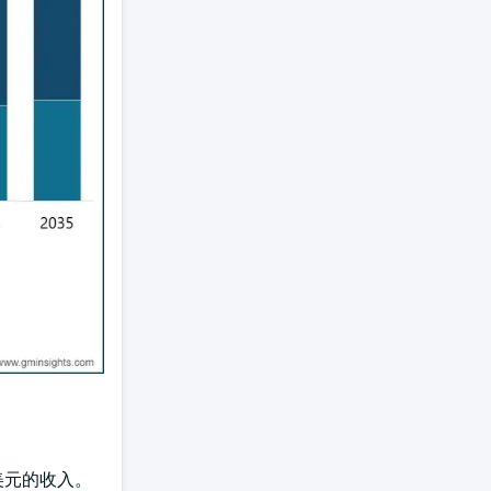
美元的收入。