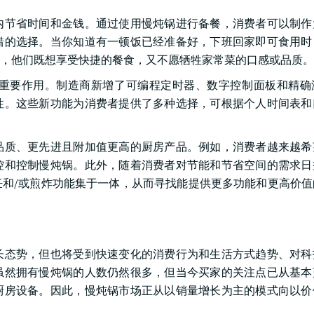
内节省时间和金钱。通过使用慢炖锅进行备餐，消费者可以制作
错的选择。当你知道有一顿饭已经准备好，下班回家即可食用时
，他们既想享受快捷的餐食，又不愿牺牲家常菜的口感或品质。
重要作用。制造商新增了可编程定时器、数字控制面板和精确
性。这些新功能为消费者提供了多种选择，可根据个人时间表和
品质、更先进且附加值更高的厨房产品。例如，消费者越来越希
控和控制慢炖锅。此外，随着消费者对节能和节省空间的需求日
和/或煎炸功能集于一体，从而寻找能提供更多功能和更高价值
长态势，但也将受到快速变化的消费行为和生活方式趋势、对科
虽然拥有慢炖锅的人数仍然很多，但当今买家的关注点已从基本
厨房设备。因此，慢炖锅市场正从以销量增长为主的模式向以价