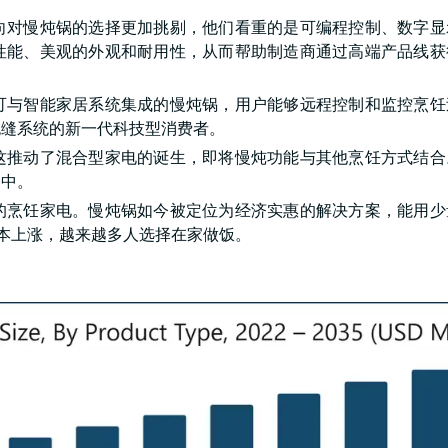
向对慢炖锅的选择更加挑剔，他们看重的是可编程控制、数字显
性能、美观的外观和耐用性，从而帮助制造商通过高端产品线获
可与智能家居系统集成的慢炖锅，用户能够远程控制和监控烹饪
无缝系统的新一代科技型消费者。
这推动了混合型家电的诞生，即将慢炖功能与其他烹饪方式结合
庭中。
的烹饪家电。慢炖锅如今被定位为经济实惠的解决方案，能用少
本上涨，越来越多人选择在家做饭。