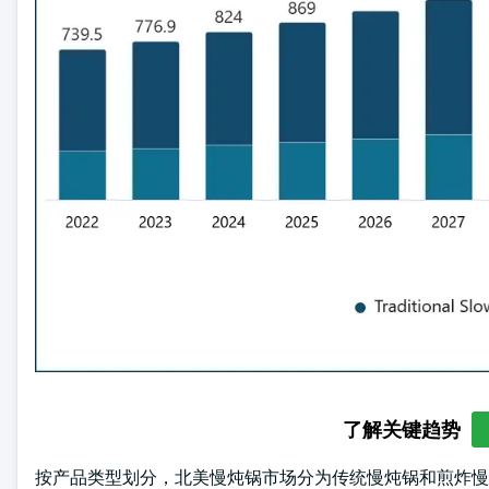
了解关键趋势
按产品类型划分，北美慢炖锅市场分为传统慢炖锅和煎炸慢炖锅