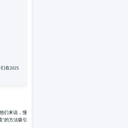
们在2025
他们来说，慢
成”的方法吸引