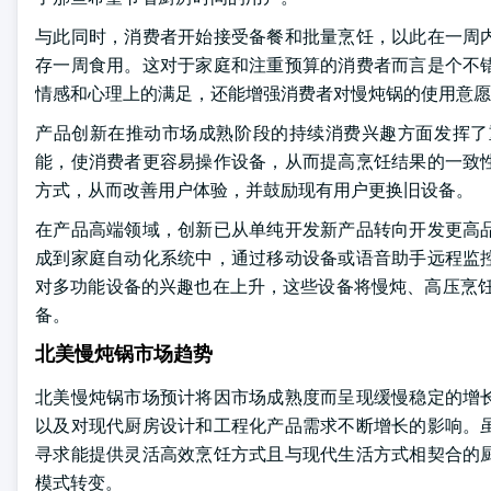
与此同时，消费者开始接受备餐和批量烹饪，以此在一周
存一周食用。这对于家庭和注重预算的消费者而言是个不
情感和心理上的满足，还能增强消费者对慢炖锅的使用意愿
产品创新在推动市场成熟阶段的持续消费兴趣方面发挥了
能，使消费者更容易操作设备，从而提高烹饪结果的一致
方式，从而改善用户体验，并鼓励现有用户更换旧设备。
在产品高端领域，创新已从单纯开发新产品转向开发更高
成到家庭自动化系统中，通过移动设备或语音助手远程监
对多功能设备的兴趣也在上升，这些设备将慢炖、高压烹饪
备。
北美慢炖锅市场趋势
北美慢炖锅市场预计将因市场成熟度而呈现缓慢稳定的增
以及对现代厨房设计和工程化产品需求不断增长的影响。
寻求能提供灵活高效烹饪方式且与现代生活方式相契合的
模式转变。