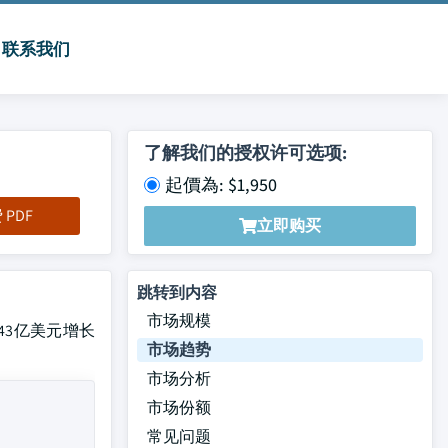
联系我们
了解我们的授权许可选项:
起價為: $1,950
PDF
立即购买
跳转到内容
市场规模
.243亿美元增长
市场趋势
市场分析
市场份额
常见问题