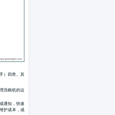
助手）四类。其
管理洗碗机的运
完成通知，快速
期维护成本，成