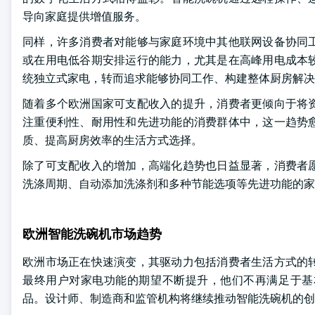
导向家庭提供增值服务。
同样，许多消费者对能够与家庭环境中其他联网设备协同
或在用电低谷期安排运行的能力，尤其是在高峰用电成本
统独立式家电，转而追求能够协同工作、构建整体厨房解决
随着多个欧洲国家可支配收入的提升，消费者更倾向于将
注重便利性、耐用性和先进功能的消费群体中，这一趋势
质、提高厨房效率的生活方式选择。
除了可支配收入的增加，高端化趋势也日益显著，消费者
洗涤周期、自动添加洗涤剂和多种节能选项等先进功能的家
欧洲智能洗碗机市场趋势
欧洲市场正在快速演变，其驱动力包括消费者生活方式的
最终用户对家电功能的期望不断提升，他们不再满足于基
品。设计师、制造商和监管机构将继续推动智能洗碗机的创