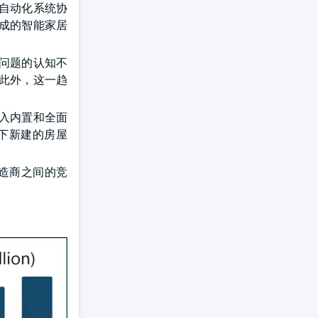
自动化系统协
成的智能家居
问题的认知不
此外，这一趋
入内置和全面
下新建的房屋
造商之间的竞