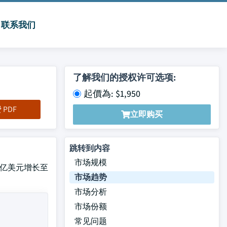
联系我们
了解我们的授权许可选项:
起價為: $1,950
PDF
立即购买
跳转到内容
市场规模
的17亿美元增长至
市场趋势
市场分析
市场份额
常见问题