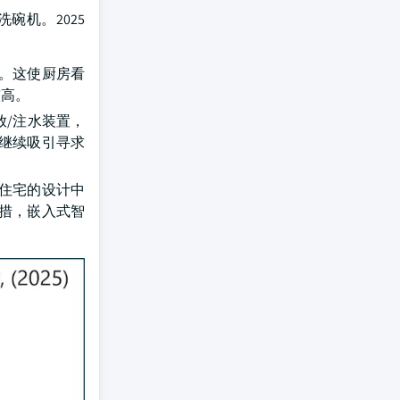
机。2025
。这使厨房看
较高。
/注水装置，
继续吸引寻求
住宅的设计中
措，嵌入式智