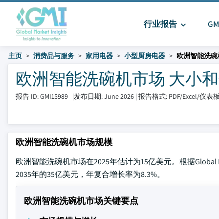
行业报告
G
主页
消费品与服务
家用电器
小型厨房电器
欧洲智能洗碗
欧洲智能洗碗机市场 大小和分享 
报告 ID: GMI15989
|
发布日期: June 2026
|
报告格式: PDF/Excel/仪表
欧洲智能洗碗机市场规模
欧洲智能洗碗机市场在2025年估计为15亿美元。根据Global Ma
2035年的35亿美元，年复合增长率为8.3%。
欧洲智能洗碗机市场关键要点