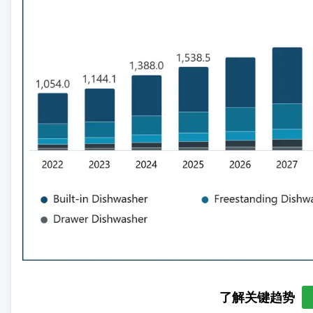
了解关键趋势