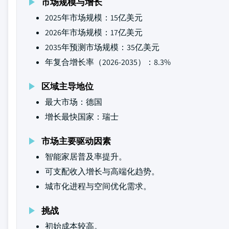
市场规模与增长
2025年市场规模：15亿美元
2026年市场规模：17亿美元
2035年预测市场规模：35亿美元
年复合增长率（2026-2035）：8.3%
区域主导地位
最大市场：德国
增长最快国家：瑞士
市场主要驱动因素
智能家居普及率提升。
可支配收入增长与高端化趋势。
城市化进程与空间优化需求。
挑战
初始成本较高。