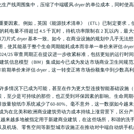
生产线周围集中，压缩了中端暖风 dryer 的单位成本，同时使
的重要因素。例如，英国《能源技术清单》（ETL）已制定要求，使手 
环的耗电量不得超过 4.5 千瓦时，待机功率限制在 2 瓦以内，最
刀片式 dryer 基本一致。如今，在商业设施的规划中几乎无法
，使其能基于整个生命周期能耗成本而非单一单价来评估 drye
的 2024/25 审查周期正在提议进一步收紧标准，包括更短的运行
大。建筑信息模型（BIM）集成如今已成为发达市场商业卫生间规
单价来评估 dryer，这一转变正将市场份额集中到少数高利润
在许多情况下已成为可能，甚至在作为更大型连接智能基础设施
策，至少是可持续的那些，也正受到环保因素的影响。生命周期
放量较纸巾系统减少了60-80%。毫不意外，这一数据如今越
正成为在北美和欧洲商业建筑劳动力成本持续上涨背景下，区分
们正越来越多地被指定用于新建商业建筑，在这些场所，和谐的洗手
以及机场、零售空间等新型城市设施正在推动对中端自动烘手机