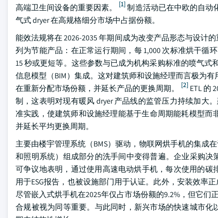
[1]
高端卫生间设备的重要因素。
制造活动已在中欧的自动化
气式 dryer 在高规格细分市场中占据份额。
能效法规将在 2026-2035 年期间成为改变产品形态与设计
列为节能产品：在正常运行期间，每 1,000 次标准烘干循
15 秒或更短等。这些参数与已成为机构采购标准的喷气式和
信息模型（BIM）集成。这对建筑师和设施经理而言极为有用
[2]
在重新分配市场份额，并延长产品的更换周期。
ETL 
制，这表明对现有暖风 dryer 产品线的监管压力持续加
准实践，使建筑师和设施经理能基于生命周期能耗模型而非前期
并延长平均更换周期。
主要由楼宇管理系统（BMS）驱动，物联网烘手机的集成
和照明系统）组成部分的洗手间中变得普遍。企业采购决
可争议地表明，通过使用高速电动烘手机，每次使用的碳排
用于ESG报告，也被设施部门用于认证。此外，安装效率
尽管嵌入式烘手机在2025年仅占市场份额的9.2%，但它
合规被视为同等重要。与此同时，新兴市场的快速城市化