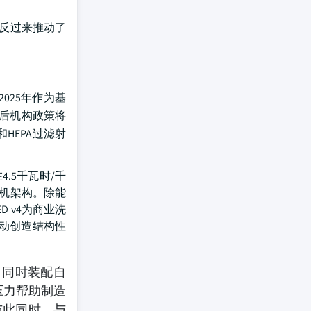
这反过来推动了
025年作为基
情后机构政策将
HEPA过滤射
.5千瓦时/千
机架构。除能
 v4为商业洗
动创造结构性
，同时装配自
压力帮助制造
与此同时，与