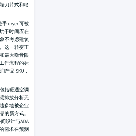
高端刀片式和喷
dryer 可被
大烘干时间应在
想象不考虑建筑
r。这一转变正
时间和最大噪音限
范工作流程的标
产品 SKU，
（包括暖通空调
碳排放分析无
来越多地被企业
产品的新方式。
间设计与ADA
的需求在预测