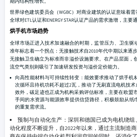
期内结构性增长。
世界绿色建筑委员会（WGBC）对商业建筑的认证意味着
全球对ETL认证和ENERGY STAR认证产品的需求激增，
烘手机市场趋势
全球市场正进入技术加速融合的时期，监管压力、卫生驱动
准年标志着一个拐点：无接触技术自2010年代中期以来逐步
无接触卫生确立为标准而非溢价设施要求。在产品层面，创
流空气类别则吸引了加速研发投资与溢价定价能力。
向高性能材料与可持续性转变：能效要求推动了烘手机材料
次循环且待机功耗不超过2瓦，推动了无刷直流电机技
效外，碳足迹也正成为机构采购评估标准，主要在欧盟市场（受
手间的水资源与能源效率提供信贷路径，积极鼓励从纸
的重复需求流。
预制与自动化生产：深圳和德国已成为电机绕组
动化程度不断提升，自2022年以来，通过主流制造商
商在保持中端自动化机型利润空间的同时，还消化了