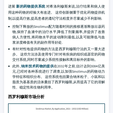
进展
新的药物提供系统
对希洛利穆斯来说,治疗结果和病人使
用这种药物的经验大有改进。 这些创新侧重于优化药物提供机
制,以提高疗效,提高患者的遵纪守法程度并尽量减少不利影响.
控制下释放的Sinolimus配方随着时间的推移逐渐释放出该药
物,保持了血液中的治疗水平,降低了剂量频率,并提供了改善
病人方便性,将药物水平的波动降到最低,以及可能降低与血
浆浓度峰值有关的副作用等好处.
有针对性地提供药物的方法是西罗利穆斯疗法的又一重大进
步。 这些方法涉及使用专门针对有疾病的组织或器官的药物
交付系统,同时尽量减少系统性接触和离目标外的影响。
此外,
纳米技术药物的提供
在2032年之前,估计达到3084亿美
元,已经对各种系统进行了调查,以加强Sinolimus的药物动力
学特征和组织分布。 这些系统包括聚合纳米粒子、小鼠和以
脂质为基基质的活体囊括了西罗利穆斯,从而提高了它的溶解
性、稳定性和生物利用率。
西罗利穆斯市场分析