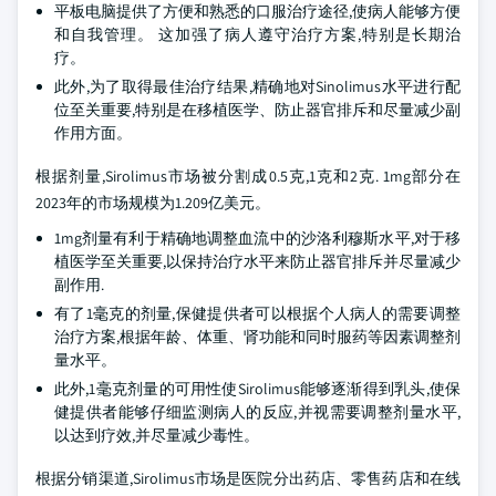
平板电脑提供了方便和熟悉的口服治疗途径,使病人能够方便
和自我管理。 这加强了病人遵守治疗方案,特别是长期治
疗。
此外,为了取得最佳治疗结果,精确地对Sinolimus水平进行配
位至关重要,特别是在移植医学、防止器官排斥和尽量减少副
作用方面。
根据剂量,Sirolimus市场被分割成0.5克,1克和2克. 1mg部分在
2023年的市场规模为1.209亿美元。
1mg剂量有利于精确地调整血流中的沙洛利穆斯水平,对于移
植医学至关重要,以保持治疗水平来防止器官排斥并尽量减少
副作用.
有了1毫克的剂量,保健提供者可以根据个人病人的需要调整
治疗方案,根据年龄、体重、肾功能和同时服药等因素调整剂
量水平。
此外,1毫克剂量的可用性使Sirolimus能够逐渐得到乳头,使保
健提供者能够仔细监测病人的反应,并视需要调整剂量水平,
以达到疗效,并尽量减少毒性。
根据分销渠道,Sirolimus市场是医院分出药店、零售药店和在线