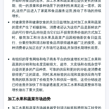
开箱即用食品的需求。加工水果和蔬菜通过提供更长的保质
期、统一的质量和多种场景下的便利性来满足这一需求。因
此,这些产品进入了家庭和食品服务运营,推动了市场的持续
增长。
对健康营养和健康饮食的关注日益增加,这对加工水果和蔬菜
的需求产生了积极影响。消费者还认为这些产品是新鲜农产
品的可行替代品,特别是当它们以不损害营养价值的方式加工
时。极简加工和冷冻水果及蔬菜产品因植物基饮食日益流
行、分量控制和清洁标签食品而获得越来越广泛的接受。这
种消费者认知正在扩大市场可达基础,并加强长期增长前景。
有组织的零售网络和电子商务平台的快速增长对加工水果和
蔬菜的分销和知名度贡献很大。超市、大卖场和在线杂货平
台提供更多的产品种类、可靠的供应和更好的冷链,使消费者
获得更广泛的渠道。同时,私有标签的出现和直接供应商与零
售商的联系加强了价格竞争力和供应一致性。这些分销改进
已经改善并加快了市场渗透速度,对加工水果和蔬菜整体市场
增长做出了重大贡献。
加工水果和蔬菜市场趋势
加工水果和蔬菜市场越来越受到清洁标签和透明加工转变的