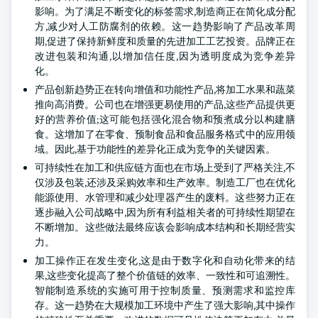
影响。为了满足不断变化的标签需求,制造商正在简化成分配
方,减少对人工防腐剂的依赖。这一趋势影响了产品改革周
期,促进了保持新鲜度和质量的先进加工工艺投资。品牌正在
改进包装和沟通,以增加信任度,因为透明度成为竞争差异
化。
产品创新趋势正在转向增值和功能性产品,将加工水果和蔬菜
推向高消费。公司也在增强更易使用的产品,这些产品提供更
好的营养价值;这可能包括强化混合物和预煮成分以构建膳
食。这增加了在零食、预制食品和食品服务格式中的应用领
域。因此,基于功能性的差异化正成为竞争的关键因素。
可持续性在加工和供应链方面也在市场上受到了严格关注,不
仅涉及包装,还涉及采购效率和生产效率。制造工厂也在优化
能源使用、水管理和减少处理器产生的废料。这些努力正在
逐步融入公司战略中,因为所有利益相关者的可持续性期望在
不断增加。这些做法最终应该会影响成本结构和长期经营实
力。
加工操作正在发生变化,这是由于数字化和自动化带来的结
果,这些变化提高了整个价值链的效率、一致性和可追溯性。
智能制造系统的实施可用于控制质量、预测需求和监控库
存。这一趋势在大规模加工环境中产生了强大影响,其中操作