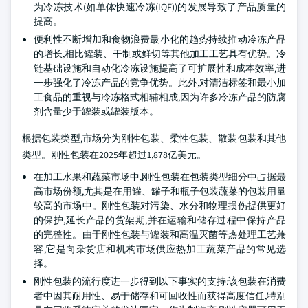
为冷冻技术(如单体快速冷冻(IQF))的发展导致了产品质量的
提高。
便利性不断增加和食物浪费最小化的趋势持续推动冷冻产品
的增长,相比罐装、干制或鲜切等其他加工工艺具有优势。冷
链基础设施和自动化冷冻设施提高了可扩展性和成本效率,进
一步强化了冷冻产品的竞争优势。此外,对清洁标签和最小加
工食品的重视与冷冻格式相辅相成,因为许多冷冻产品的防腐
剂含量少于罐装或罐装版本。
根据包装类型,市场分为刚性包装、柔性包装、散装包装和其他
类型。刚性包装在2025年超过1,878亿美元。
在加工水果和蔬菜市场中,刚性包装在包装类型细分中占据最
高市场份额,尤其是在用罐、罐子和瓶子包装蔬菜的包装用量
较高的市场中。刚性包装对污染、水分和物理损伤提供更好
的保护,延长产品的货架期,并在运输和储存过程中保持产品
的完整性。由于刚性包装与罐装和高温灭菌等热处理工艺兼
容,它是向杂货店和机构市场供应热加工蔬菜产品的常见选
择。
刚性包装的流行度进一步得到以下事实的支持:该包装在消费
者中因其耐用性、易于储存和可回收性而获得高度信任,特别