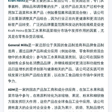
Kraft Heinz
是一家主要的加工食品公司，在美国运营，专门从
事酱料、调味品和调理餐的生产，这些产品在其生产过程中使
用加工蔬菜和水果产品（例如番茄酱和蔬菜混合物）。该公司
正在重新调整其产品组合，因为行业正在向更健康和更清洁的
标签产品转变。广泛的品牌覆盖范围和发达的制造规模是促使
Kraft Heinz在加工水果和蔬菜细分市场中发挥作用的因素，尤
其是在零售杂货店领域。
General Mills
是一家总部位于美国的食品制造商和品牌食品制
造商，通过品牌产品和成分应用（例如谷物、零食和烘焙混合
物中的水果成分）参与加工水果和蔬菜类别。该公司在国际市
场销售众多知名消费品品牌，并继续根据对更清洁和功能性食
品日益增长的需求创新与健康相关的产品。该公司还实践可持
续发展计划和产品组合更新，以在加工食品细分市场中保持竞
争力。
ADM
是一家跨国农产品加工商和成分供应商，在加工水果和蔬
菜市场中参与，在将原料转化为浓缩物、果泥、粉末和糊状物
方面发挥巨大作用，这些产品在全球食品工业中应用。该公司
拥有庞大的企业对企业业务，涉及为果汁、烘焙、乳制品替代