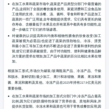
在加工水果和蔬菜市场中,蔬菜是产品类型分部门中最普遍的
产品,这得到了全面的餐饮服务使用、家庭消费和工业食品加
工使用的支持。冷冻餐、汤、酱料、零食和即食产品是加工
蔬菜的一些广泛用途,全年都能提供需求。它们具有更长的储
存寿命、含糖量低于水果且在所有菜系中都具有多功能性,这
进一步确立了它们的市场渗透。
对健康的认识提高和向均衡和植物性膳食的饮食改变(加工
蔬菜被视为必需品)也促进了蔬菜的强劲地位。冷冻、漂烫
和最小加工等加工技术的不断进步促进了质量和便利性的保
留,使它们更容易被接受。由于对功能性、便利和健康食品解
决方案的需求在增加,加工产品中蔬菜的百分比相比水果在增
加。
根据加工形式,市场分为罐装/玻璃瓶装产品、冷冻产品、干燥
和脱水、新鲜切割/最少加工、果汁和浓缩物、果酱、果冻和果
酱、果泥和酱料及其他。冷冻产品在2025年持有217.9亿美元的
重要份额。
在加工水果和蔬菜市场的加工形式分部门中,冷冻产品占最高
比例,因为它们的防腐特性保留了营养价值、质地和风味,并
提供长货架期。冷冻水果和蔬菜也可用于零售或餐饮应用,因