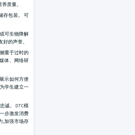
营养质量。
储存包装。 可
环或可生物降解
友好的声誉。
构侧重于过时的
交媒体、网络研
,展示如何方便
够为学生建立一
诚。 DTC模
进一步激发消费
力,加强市场存