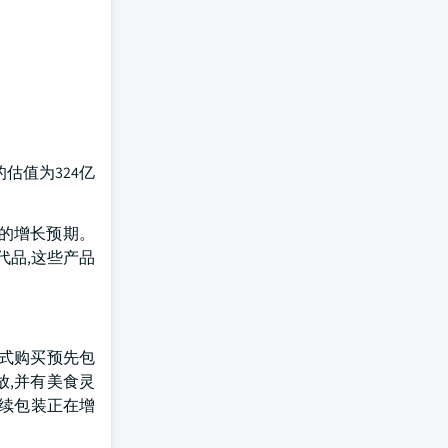
的估值为324亿
劲的增长预期。
代品,这些产品
式购买预先包
放,并有美食灵
持续包装正在增