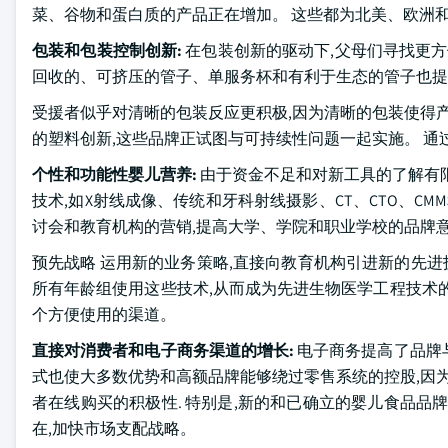
菜、谷物和蛋白质的产品正在增加。 这些都为北美、欧洲
包装和包装控制创新:
在包装创新的驱动下,父母们寻找更方
回收的、可挤压的管子、单服务杯和有利于生态的管子也提
受援者似乎对清晰的包装反应更积极,因为清晰的包装使得产
的塑料创新,这些品牌正试图与可持续性问题一起实施。 通
个性和功能性婴儿营养:
由于资金不足和对新工具的了解有
技术,如X射线成像、传统和牙科射线摄影、CT、CTO、C
讨会和教育机构的营销,提高大学、学院和职业学校的品牌意
预先战略 运用新的业务策略,直接向教育机构引进新的先进
所有年龄组使用这些技术,从而成为先进生物医学工程技术
个方便使用的渠道。
直接对消费者和电子商务渠道的增长:
电子商务提高了品牌与
式也使大多数优势和高额品牌能够绕过零售系统的控股,因为
者在线购买的积极性. 特别是,新的和已确立的婴儿食品品
在,加快市场支配战略。