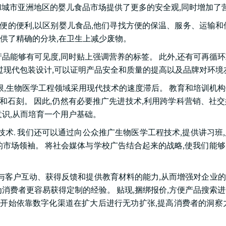
和城市亚洲地区的婴儿食品市场提供了更多的安全观,同时增加了
便的便利,以区别婴儿食品,他们寻找方便的保温、服务、运输和
供了精确的分块,在卫生上减少废物。
品能够有可见度,同时贴上强调营养的标签。 此外,还有可再循
过现代包装设计,可以证明产品安全和质量的提高以及品牌对环境
限,生物医学工程领域采用现代技术的速度滞后。 教育和培训机
MM和石刻。 因此,仍然有必要推广先进技术,利用跨学科营销、社
识,从而培育一个用户基础。
技术. 我们还可以通过向公众推广生物医学工程技术,提供讲习班
的市场领袖。 将社会媒体与学校广告结合起来的战略,使我们能
客户互动、获得反馈和提供教育材料的能力,从而增强对企业的忠
消费者更容易获得定制的经验。 贴现,捆绑报价,方便产品搜索
牌开始依靠数字化渠道在扩大后进行无功扩张,提高消费者的洞察