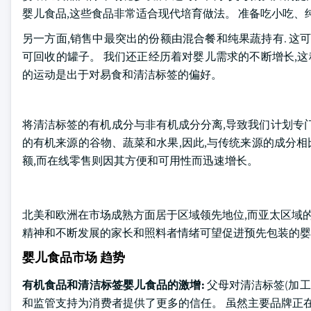
婴儿食品,这些食品非常适合现代培育做法。 准备吃小吃、
另一方面,销售中最突出的份额由混合餐和纯果蔬持有. 这
可回收的罐子。 我们还正经历着对婴儿需求的不断增长,这
的运动是出于对易食和清洁标签的偏好。
将清洁标签的有机成分与非有机成分分离,导致我们计划专
的有机来源的谷物、蔬菜和水果,因此,与传统来源的成分相比
额,而在线零售则因其方便和可用性而迅速增长。
北美和欧洲在市场成熟方面居于区域领先地位,而亚太区域的
精神和不断发展的家长和照料者情绪可望促进预先包装的婴
婴儿食品市场 趋势
有机食品和清洁标签婴儿食品的激增:
父母对清洁标签(加
和监管支持为消费者提供了更多的信任。 虽然主要品牌正