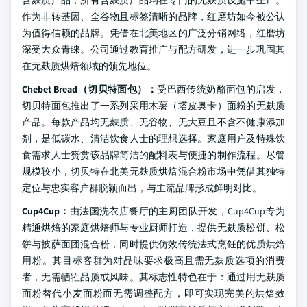
含麸质产品，所有含麸质产品均在专门的无麸质设施中生产。
作为非转基因、全谷物且标签清晰的品牌，红磨坊如今被公认
为值得信赖的品牌。凭借在北美地区的广泛分销网络，红磨坊
深受大众青睐。公司通过教育推广与配方研发，进一步巩固其
在无麸质烘焙领域的领先地位。
Chebet Bread（切贝特面包）：
受巴西传统奶酪面包的启发，
切贝特面包推出了一系列采用木薯（塔皮奥卡）面粉的无麸质
产品。每款产品均无麸质、无谷物、无大豆且不含不健康添加
剂，是低碳水、清洁饮食人士的理想选择。家庭用户及特殊饮
食需求人士赞赏该品牌简洁的配料表与便捷的制作流程。尽管
规模较小，切贝特在北美无麸质烘焙混合粉市场中凭借其独特
定位与忠实客户群脱颖而出，与主流品牌形成鲜明对比。
Cup4Cup：
由法国洗衣店餐厅的主厨团队开发，Cup4Cup专为
精通烘焙的家庭烘焙师与专业厨师打造，提供无麸质松饼、松
饼与披萨面团混合粉，同时提供仿效传统法式烹饪的优质烘焙
用粉。其目标客群为对品味要求极高且需无麸质选项的消费
者，无需牺牲品质或风味。其标志性特色在于：通过用无麸质
面粉替代小麦面粉而无需调整配方，即可实现完美的烘焙效