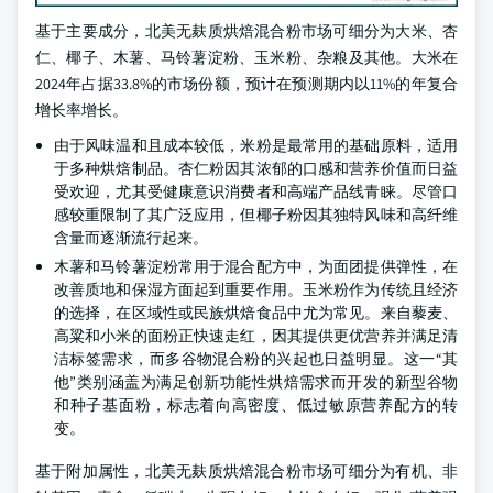
基于主要成分，北美无麸质烘焙混合粉市场可细分为大米、杏
仁、椰子、木薯、马铃薯淀粉、玉米粉、杂粮及其他。大米在
2024年占据33.8%的市场份额，预计在预测期内以11%的年复合
增长率增长。
由于风味温和且成本较低，米粉是最常用的基础原料，适用
于多种烘焙制品。杏仁粉因其浓郁的口感和营养价值而日益
受欢迎，尤其受健康意识消费者和高端产品线青睐。尽管口
感较重限制了其广泛应用，但椰子粉因其独特风味和高纤维
含量而逐渐流行起来。
木薯和马铃薯淀粉常用于混合配方中，为面团提供弹性，在
改善质地和保湿方面起到重要作用。玉米粉作为传统且经济
的选择，在区域性或民族烘焙食品中尤为常见。来自藜麦、
高粱和小米的面粉正快速走红，因其提供更优营养并满足清
洁标签需求，而多谷物混合粉的兴起也日益明显。这一“其
他”类别涵盖为满足创新功能性烘焙需求而开发的新型谷物
和种子基面粉，标志着向高密度、低过敏原营养配方的转
变。
基于附加属性，北美无麸质烘焙混合粉市场可细分为有机、非