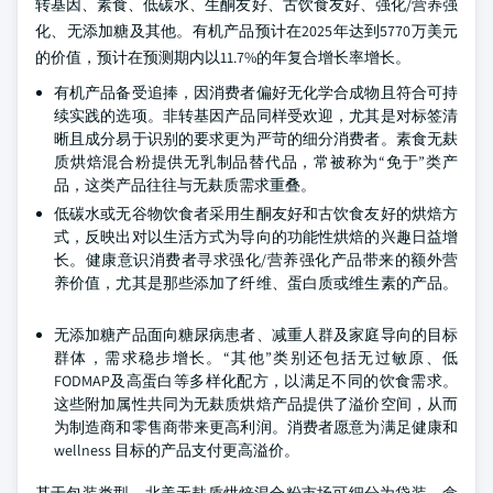
转基因、素食、低碳水、生酮友好、古饮食友好、强化/营养强
化、无添加糖及其他。有机产品预计在2025年达到5770万美元
的价值，预计在预测期内以11.7%的年复合增长率增长。
有机产品备受追捧，因消费者偏好无化学合成物且符合可持
续实践的选项。非转基因产品同样受欢迎，尤其是对标签清
晰且成分易于识别的要求更为严苛的细分消费者。素食无麸
质烘焙混合粉提供无乳制品替代品，常被称为“免于”类产
品，这类产品往往与无麸质需求重叠。
低碳水或无谷物饮食者采用生酮友好和古饮食友好的烘焙方
式，反映出对以生活方式为导向的功能性烘焙的兴趣日益增
长。健康意识消费者寻求强化/营养强化产品带来的额外营
养价值，尤其是那些添加了纤维、蛋白质或维生素的产品。
无添加糖产品面向糖尿病患者、减重人群及家庭导向的目标
群体，需求稳步增长。“其他”类别还包括无过敏原、低
FODMAP及高蛋白等多样化配方，以满足不同的饮食需求。
这些附加属性共同为无麸质烘焙产品提供了溢价空间，从而
为制造商和零售商带来更高利润。消费者愿意为满足健康和
wellness 目标的产品支付更高溢价。