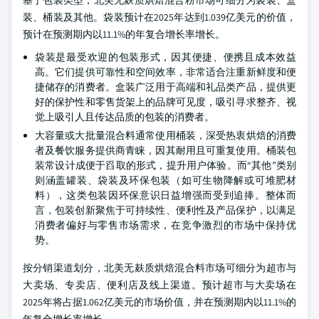
基于包装类型，北美无麸质烘焙混合粉市场可细分为袋装、盒
装、桶装及其他。袋装预计在2025年达到1.039亿美元的价值，
预计在预测期内以11.1%的年复合增长率增长。
袋装是最受欢迎的包装形式，因其便捷、便携且成本效益
高。它们提供可靠性和空间效率，非常适合注重新鲜度和便
捷储存的消费者。盒装广泛用于高端和礼品类产品，提供更
好的保护性和零售货架上的品牌可见度，吸引寻求整齐、视
觉上吸引人且传达品质的包装的消费者。
大容量或大批量混合料通常使用桶装，深受热衷烘焙的消费
者及餐饮服务提供商青睐，因其耐用且可重复使用。桶装包
装常设计成便于舀取的形式，提升用户体验。而“其他”类别
则涵盖罐装、袋装及环保包装（如可生物降解或可堆肥材
料），这类包装因环保意识日益增强而受到追捧。整体而
言，包装创新聚焦于可持续性、便利性及产品保护，以满足
消费者偏好与零售市场需求，在竞争激烈的市场中保持优
势。
按分销渠道划分，北美无麸质烘焙混合料市场可细分为超市与
大卖场、专卖店、便利店及线上渠道。预计超市与大卖场在
2025年将占据1.062亿美元的市场价值，并在预测期内以11.1%的