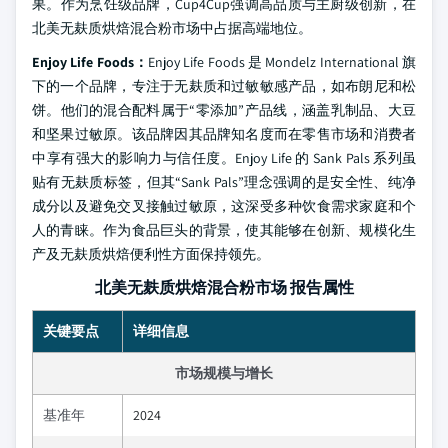
果。作为烹饪级品牌，Cup4Cup强调高品质与主厨级创新，在
北美无麸质烘焙混合粉市场中占据高端地位。
Enjoy Life Foods：
Enjoy Life Foods 是 Mondelz International 旗
下的一个品牌，专注于无麸质和过敏敏感产品，如布朗尼和松
饼。他们的混合配料属于“零添加”产品线，涵盖乳制品、大豆
和坚果过敏原。该品牌因其品牌知名度而在零售市场和消费者
中享有强大的影响力与信任度。Enjoy Life 的 Sank Pals 系列虽
贴有无麸质标签，但其“Sank Pals”理念强调的是安全性、纯净
成分以及避免交叉接触过敏原，这深受多种饮食需求家庭和个
人的青睐。作为食品巨头的背景，使其能够在创新、规模化生
产及无麸质烘焙便利性方面保持领先。
北美无麸质烘焙混合粉市场 报告属性
关键要点
详细信息
市场规模与增长
基准年
2024