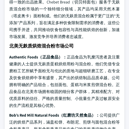
得一致的出品效果。Chebet Bread（切贝特面包）服务于无麸
质混合粉市场的一个独特细分领域，其产品均采用天然木薯
（塔皮奥卡）面粉制成。他们的无麸质混合粉属于更广泛的“无
添加”产品系列，旨在满足多种饮食限制需求的消费者。这些公
司携手并进，共同推动饮食包容性与高性能烘焙的创新，加速
市场发展、激发竞争并培养消费者忠诚度。
北美无麸质烘焙混合粉市场公司
Authentic Foods（正品食品）：
正品食品为乳糜泻患者及注重
健康的人士提供无麸质蛋糕烘焙用粉与混合粉。他们凭借专业
磨粉工艺所赋予面粉无与伦比的质地与超细研磨工艺，在专业
及饮食烘焙师中享有盛誉，其产出的烘焙制品品质卓越。公司
拥有明确的产品组合，包括面包、蛋糕与米浆煎饼混合粉。正
品食品在北美市场拥有稳固的细分客户群体，其精准配方、对
优质原料的信任、严格的质量控制、小批量生产及过敏原安全
的生产流程是其核心优势。
Bob’s Red Mill Natural Foods（红磨坊天然食品）：
公司提供广
泛的烘焙产品系列，涵盖松饼、布朗尼、煎饼与面包混合粉等