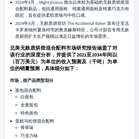
2024年8月，Mightylicious 推出以米粉为基础的无麸质烘焙混
合配料新品，包括通用面粉、纯素通用面粉及纯素巧克力布
朗尼，旨在提供柔软质地与中性口感。
2024年8月，无麸质烘焙坊 The Accidental Baker 宣布迁至北
卡罗来纳州夏洛特市的奥克赫斯特区，公司计划在专用无麸
质厨房扩大生产规模以满足日益增长的市场需求。
北美无麸质烘焙混合配料市场研究报告涵盖了对
该行业的深度分析，并提供了2021至2034年间以
（百万美元）为单位的收入预测及（千吨）为单
位的销量预测，具体细分如下：
市场，按产品类型划分
面包混合配料
白面包
全麦面包
特色面包
蛋糕与松饼混合配料
香草味
巧克力味