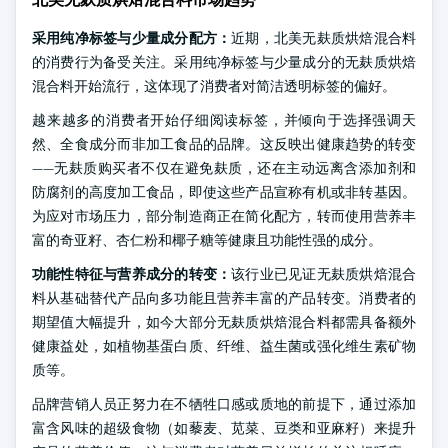
采用纯净标签与少量成分配方：
近期，北美无麸质烘焙混合料
的消费行为备受关注。采用纯净标签与少量成分的无麸质烘焙
混合料开始流行，这体现了消费者对简洁透明标签的偏好。
越来越多的消费者开始仔细阅读标签，并倾向于选择强调天
然、全食成分而非加工食品的品牌。这反映出健康趋势的转变
——无麸质购买者不仅在避免麸质，还在主动远离含添加剂和
防腐剂的高度加工食品，即使这些产品宣称有机或非转基因。
为应对市场压力，部分制造商正在简化配方，转而使用营养丰
富的奇亚籽、杏仁粉和椰子糖等健康且功能性强的成分。
功能性特征与营养成分的转变：
该行业已见证无麸质烘焙混合
料从基础替代产品向多功能且营养丰富的产品转变。消费者的
期望值大幅提升，如今大部分无麸质烘焙混合料都需具备额外
健康益处，如植物基蛋白质、纤维、益生菌或强化维生素矿物
质等。
品牌营销人员正努力在不牺牲口感或质地的前提下，通过添加
富含风味的超级食物（如藜麦、苋菜、豆类和亚麻籽）来提升