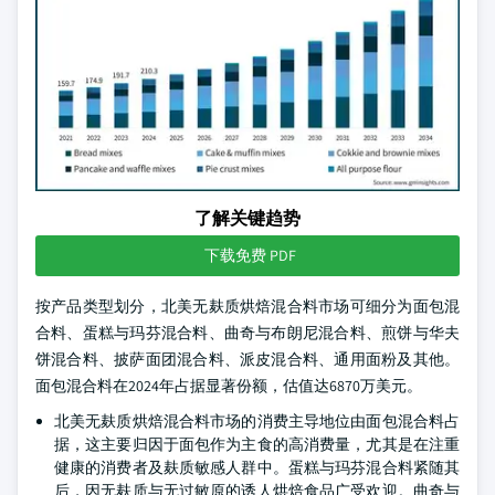
了解关键趋势
下载免费 PDF
按产品类型划分，北美无麸质烘焙混合料市场可细分为面包混
合料、蛋糕与玛芬混合料、曲奇与布朗尼混合料、煎饼与华夫
饼混合料、披萨面团混合料、派皮混合料、通用面粉及其他。
面包混合料在2024年占据显著份额，估值达6870万美元。
北美无麸质烘焙混合料市场的消费主导地位由面包混合料占
据，这主要归因于面包作为主食的高消费量，尤其是在注重
健康的消费者及麸质敏感人群中。蛋糕与玛芬混合料紧随其
后，因无麸质与无过敏原的诱人烘焙食品广受欢迎。曲奇与