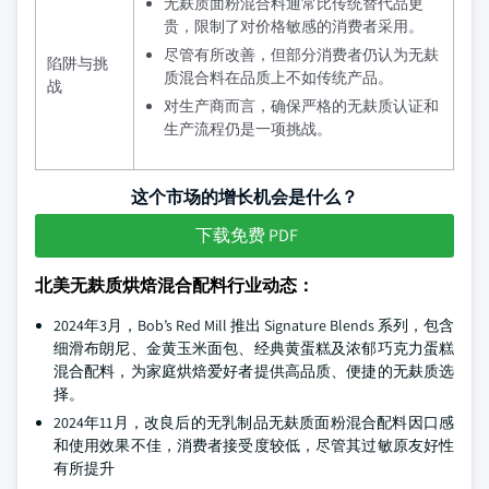
无麸质面粉混合料通常比传统替代品更
贵，限制了对价格敏感的消费者采用。
尽管有所改善，但部分消费者仍认为无麸
陷阱与挑
质混合料在品质上不如传统产品。
战
对生产商而言，确保严格的无麸质认证和
生产流程仍是一项挑战。
这个市场的增长机会是什么？
下载免费 PDF
北美无麸质烘焙混合配料行业动态：
2024年3月，Bob’s Red Mill 推出 Signature Blends 系列，包含
细滑布朗尼、金黄玉米面包、经典黄蛋糕及浓郁巧克力蛋糕
混合配料，为家庭烘焙爱好者提供高品质、便捷的无麸质选
择。
2024年11月，改良后的无乳制品无麸质面粉混合配料因口感
和使用效果不佳，消费者接受度较低，尽管其过敏原友好性
有所提升