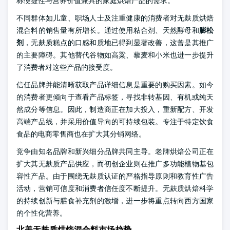
称便捷性与营养价值兼具的家庭烘焙产品的需求。
不同群体如儿童、职场人士及注重健康的消费者对无麸质烘焙
混合料的销售量有所增长。通过使用粘合剂、天然酵母和
膨松
剂
，无麸质糕点的口感和质地已得到显著改善，这曾是其推广
的主要障碍。其他替代谷物如高粱、藜麦和小米也进一步提升
了消费者对这些产品的接受度。
信任品牌并能清晰获取产品详细信息是重要的购买因素。如今
的消费者更倾向于查看产品标签，寻找非转基因、有机或纯天
然成分等信息。因此，制造商正在加大投入，重新配方、开发
高端产品线，并采用价值导向的可持续包装。专注于特定饮食
食品的电商零售商也在扩大其分销网络。
竞争由知名品牌和新兴细分品牌共同主导。老牌烘焙公司正在
扩大其无麸质产品供应，而初创企业则在推广多功能植物基包
容性产品。由于围绕无麸质认证的严格指导原则和教育性广告
活动，营销可信度和消费者信任度不断提升。无麸质烘焙科学
的持续创新与膳食补充剂的激增，进一步将重点转向西方国家
的个性化营养。
北美无麸质烘焙混合料市场趋势