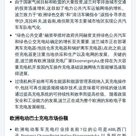
由于国家气候目标和欧盟的大量投资,波兰对零排放城市交通
的投资迅速增长,这鼓励了电力公共汽车运输网络的增长。
波兰致力于"欧洲绿色交易"和"清洁车辆指令",该指令寻求在
华沙,克拉科夫,波兹南,格但斯克等主要城市地区实现公共汽
车车队电气化.
"绿色公共交通"融资举措对政府共同融资支持绿色公共汽车
和绿色公交充电站确定的增长至关重要. 波兰城市正在部署
离车充电器(包括仓库充电器和锅炉离车充电器),在此之前,这
些充电器更注重当地供应和生产以及电网的发展。 关键的
是,波兰拥有欧洲顶级充电厂家Ekoenergetyka,使得在为大容
量充电机开发国内互操作充电基础设施网络方面能够迅速取
得进展。
过境机构开始将可再生能源和能源管理系统纳入其充电操作
中,包括可再生能源规模储存技术,这意味着可持续的做法将
通过提高充电系统的可持续性和效率而提高价值。 随着政策
安全和工业能力的发展,波兰正在成为整个欧洲的东欧电子客
车充电发展枢纽。
欧洲电动巴士充电市场份额
欧洲电动客车充电行业排名前7位的公司是ABB,西门
子,Proterra,ChargePoint,Heliox,Ekoenergetyka,以及阿尔斯