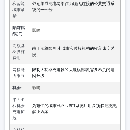
和智能
鼓励集成充电网络作为现代,连接的公共交通系
城市举
统的一部分.
措
陷阱挑
影响
战( T)
高额基
由于预算限制,小城市和过境机构的收养速度缓
础设施
慢。
费用
网格能
限制大功率充电器的大规模部署,需要昂贵的电
力限制
网升级.
机会:
影响
平面图
和机会
为繁忙的城市线路和BRT系统启用高频,快速充电
充电扩
解决方案.
展
农村和