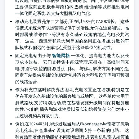
端设施,可提供可靠的夜间和定期充电。 西门子,ABB,Heliox等
主要供应商正积极参与跨柏林,巴黎,维也纳等城市推出电网
一体化固定系统,以支持大型机队电气化.
移动充电装置是第二大部分,正在以9.8%的CAGR增长。 这些
便携式系统为车队运营商提供了灵活性,允许在道路测试、临
时部署或维修作业等没有永久基础设施的地点充电公共汽
车。 波兰、西班牙和意大利等国的采用正在增加,分散的车
队模式和偏远的仓库地点受益于这些单位的机动性。
固定充电站由于与
智能网格
一体化、提高电力能力以及长
期成本效益。 它们支持集中能源管理,安排在非高峰时间充
电,并遵守欧盟的能源过渡目标。 与移动解决方案不同的是,
固定车站提供基础设施稳定性,并适合大型常设车库和可预测
的线路运营.
作为补充或临时解决办法,移动充电装置正在增加,特别是在
仍在开发永久基础设施的新兴城市或地区。 这些单位常用于
测试路线,支持特别活动,或在基础设施升级期间保持服务连
续性. 它们的插头和游戏性质以及低初始投资使它们对中小
型过境机构具有吸引力。
例如,在2024年3月,华沙过境当局从Ekoenergetyka部署了流动
充电拖车,在仓库基础设施建设期间支持一条新的电路。 这
种灵活部署使行动能够不间断地进行,并表明机动部队如何通