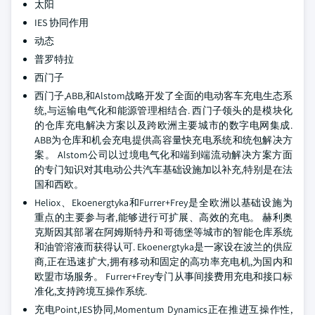
太阳
IES 协同作用
动态
普罗特拉
西门子
西门子,ABB,和Alstom战略开发了全面的电动客车充电生态系
统,与运输电气化和能源管理相结合. 西门子领头的是模块化
的仓库充电解决方案以及跨欧洲主要城市的数字电网集成.
ABB为仓库和机会充电提供高容量快充电系统和统包解决方
案。 Alstom公司以过境电气化和端到端流动解决方案方面
的专门知识对其电动公共汽车基础设施加以补充,特别是在法
国和西欧。
Heliox、Ekoenergtyka和Furrer+Frey是全欧洲以基础设施为
重点的主要参与者,能够进行可扩展、高效的充电。 赫利奥
克斯因其部署在阿姆斯特丹和哥德堡等城市的智能仓库系统
和油管溶液而获得认可. Ekoenergtyka是一家设在波兰的供应
商,正在迅速扩大,拥有移动和固定的高功率充电机,为国内和
欧盟市场服务。 Furrer+Frey专门从事间接费用充电和接口标
准化,支持跨境互操作系统.
充电Point,IES协同,Momentum Dynamics正在推进互操作性,