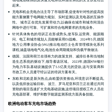
场地规划模拟以及快速充电系统和油管系统的安全认证结合
起来。
充电和机会充电办法主导了市场部署,促使有针对性的提高技
能方案侧重于电网能力规划、实时监测以及充电器的互操作
性。 城市正在优先发展劳动力,以确保在城市和城市间混合
网络中进行可靠、可扩展和符合电网要求的充电业务。
针对具体角色的培训正在形成势头,使车队运营商、能源顾
问、电工和城市规划人员能够采用EV战略。 2024年5月,德国
地方公用事业协会(VKU)推出电动巴士仓库管理模块化系列
课程,涵盖场地电气化,电池生命周期规划和负载平衡做法.
德国、法国和荷兰在强有力的政策支持、减排任务和当地制
造生态系统的驱动下,领导着该区域。 2023年,德国KfW银行
为电力车队基础设施提供了5.5亿美元的贷款,这与安装商和
市政工作人员遵守经认证的培训方案有关。
东欧和北欧是新兴热点,由欧盟供资推动,环境意识不断提高,
以及低排放运输目标。 波兰、罗马尼亚和芬兰正在通过共同
资助的项目迅速扩大充电基础设施,这些项目授权工作人员在
充电器部署、维护和数字能源监测系统方面具备技能。
欧洲电动客车充电市场趋势