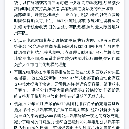
统可以在终端或路由停留时进行快速,高功率充电,尽量减少
故障时间,并支持高频线路. 具有密集过境系统的欧洲城市——
如苏黎世、哥德堡和华沙——正在采用这种模式,以便在高峰
时段保持船队可用性。 BRT(快速过境车)系统和过境机构特
别倾向于机会收费,目的是减少车队规模,同时最大限度地利
用车队。
定点充电线索因其基础设施效率高,执行方便,与现有调度系
统兼容. 它允许运营商在非高峰时段优化电网使用,与可再生
能源储存相结合,并从集中地点管理大型机队业务. 与机会或
油管充电不同,仓库系统需要较少的实时运行调整,使它们成
为扩大全市电气化规模的理想.
平面充电系统按市场份额排名第三,但在北欧和西欧的势头正
在增强。 这些在汉堡和Eindhoven等城市部署的自动化高压
充电技术提供了快速、无司机连接,并适合高容量、清晰的电
子客车。 尽管它们需要大量的前置基础设施投资,但锅炉系
统支持基于路基的电气化,并能在铺设期间无缝充电。
例如,2023年10月,巴黎的RATP集团利用西门子的充电基础设
施,在多个公共汽车车库扩展了其电力车队. 这种以解决方案
为重点的部署使得500多辆公共汽车能够一夜之间有效充电,
减少了电网的日间压力,也符合巴黎到2025年电动公共汽车车
队达到100%的目标。 该倡议表明,大型过境机构如何优先考