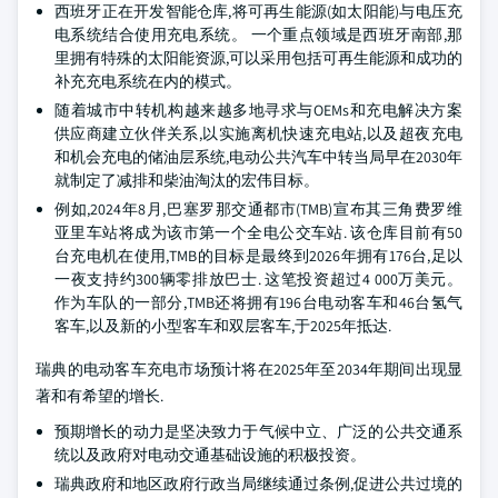
西班牙正在开发智能仓库,将可再生能源(如太阳能)与电压充
电系统结合使用充电系统。 一个重点领域是西班牙南部,那
里拥有特殊的太阳能资源,可以采用包括可再生能源和成功的
补充充电系统在内的模式。
随着城市中转机构越来越多地寻求与OEMs和充电解决方案
供应商建立伙伴关系,以实施离机快速充电站,以及超夜充电
和机会充电的储油层系统,电动公共汽车中转当局早在2030年
就制定了减排和柴油淘汰的宏伟目标。
例如,2024年8月,巴塞罗那交通都市(TMB)宣布其三角费罗维
亚里车站将成为该市第一个全电公交车站. 该仓库目前有50
台充电机在使用,TMB的目标是最终到2026年拥有176台,足以
一夜支持约300辆零排放巴士. 这笔投资超过4 000万美元。
作为车队的一部分,TMB还将拥有196台电动客车和46台氢气
客车,以及新的小型客车和双层客车,于2025年抵达.
瑞典的电动客车充电市场预计将在2025年至2034年期间出现显
著和有希望的增长.
预期增长的动力是坚决致力于气候中立、广泛的公共交通系
统以及政府对电动交通基础设施的积极投资。
瑞典政府和地区政府行政当局继续通过条例,促进公共过境的