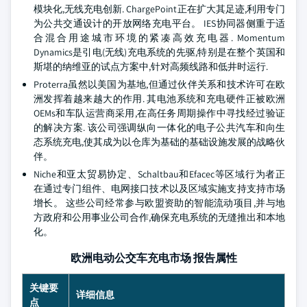
模块化,无线充电创新. ChargePoint正在扩大其足迹,利用专门
为公共交通设计的开放网络充电平台。 IES协同器侧重于适
合混合用途城市环境的紧凑高效充电器. Momentum
Dynamics是引电(无线)充电系统的先驱,特别是在整个英国和
斯堪的纳维亚的试点方案中,针对高频线路和低井时运行.
Proterra虽然以美国为基地,但通过伙伴关系和技术许可在欧
洲发挥着越来越大的作用. 其电池系统和充电硬件正被欧洲
OEMs和车队运营商采用,在高任务周期操作中寻找经过验证
的解决方案. 该公司强调纵向一体化的电子公共汽车和向生
态系统充电,使其成为以仓库为基础的基础设施发展的战略伙
伴。
Niche和亚太贸易协定、Schaltbau和Efacec等区域行为者正
在通过专门组件、电网接口技术以及区域实施支持支持市场
增长。 这些公司经常参与欧盟资助的智能流动项目,并与地
方政府和公用事业公司合作,确保充电系统的无缝推出和本地
化。
欧洲电动公交车充电市场 报告属性
关键要
详细信息
点