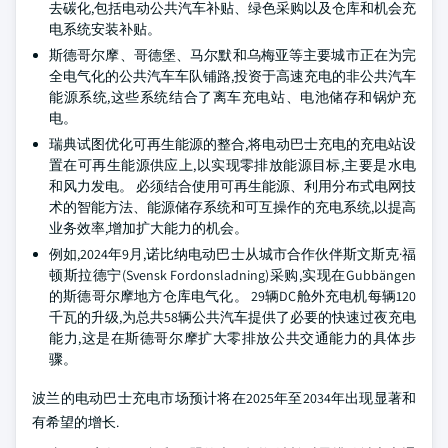
去碳化,包括电动公共汽车补贴、绿色采购以及仓库和机会充
电系统安装补贴。
斯德哥尔摩、哥德堡、马尔默和乌梅亚等主要城市正在为完
全电气化的公共汽车车队铺路,投资于高速充电的非公共汽车
能源系统,这些系统结合了离车充电站、电池储存和锅炉充
电。
瑞典试图优化可再生能源的整合,将电动巴士充电的充电站设
置在可再生能源供应上,以实现零排放能源目标,主要是水电
和风力发电。 必须结合使用可再生能源、利用分布式电网技
术的智能方法、能源储存系统和可互操作的充电系统,以提高
业务效率,增加扩大能力的机会。
例如,2024年9月,诺比纳电动巴士从城市合作伙伴斯文斯克·福
顿斯拉德宁(Svensk Fordonsladning)采购,实现在Gubbängen
的斯德哥尔摩地方仓库电气化。 29辆DC舱外充电机每辆120
千瓦的升级,为总共58辆公共汽车提供了必要的快速过夜充电
能力,这是在斯德哥尔摩扩大零排放公共交通能力的具体步
骤。
波兰的电动巴士充电市场预计将在2025年至2034年出现显著和
有希望的增长.