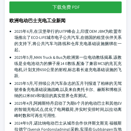
下载免费 PDF
欧洲电动巴士充电工业新闻
2025年6月,在汉堡举行的UITP峰会上,印度OEM JBM为欧盟市
场推出了ECO-LIFE城市电子公共汽车,在德国的租赁伙伴关系
的支持下,将公共汽车与路线和仓库充电基础设施捆绑在一
起。
2025年5月,MAN Truck & Bus为欧洲第一位电动教练揭幕,该教
练是全电池动力的狮子座14 E教练,配备了兼容MCS的兆瓦充
电机,计划支持650公里的射程,标志着长途充电基础设施的飞
跃.
2025年5月,可持续公共汽车杂志的五月刊报道了柏林的无驾
驶准备充电基础设施战略,以及来自奥托卡尔、赫斯和博格沃
纳的12米BEV和项目的真实世界仓库测试。
2025年4月,阿姆斯特丹启动了为期6个月的电动巴士和其他EV
的智能充电试点,优化了电网载荷,并实时安排时间,以拉动离
峰时数和可再生可用性.
2024年9月,诺比纳电动巴士从城市合作伙伴斯文斯克·福顿斯
拉德宁(Svensk Fordonsladning)采购,实现在Gubbängen当地