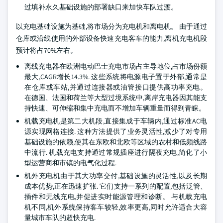
过填补永久基础设施的部署缺口来加快车队过渡。
以充电基础设施为基础,将市场分为充电机和离电机。 由于通过
仓库或沿线使用的外部设备快速充电客车的能力,离机充电机段
预计将占70%左右。
离线充电器在欧洲电动巴士充电市场占主导地位,占市场份额
最大,CAGR增长14.3%. 这些系统将电源电子置于外部,通常是
在仓库或车站,并通过连接器或油管接口提供高功率充电。
在德国、法国和荷兰等大型过境系统中,离岸充电器因其能支
持快速、可伸缩和集中充电而不增加车辆重量而得到青睐。
机载充电机是第二大机段,直接集成于车辆内,通过标准AC电
源实现网格连接. 这种方法提供了业务灵活性,减少了对专用
基础设施的依赖,使其在东欧和北欧等区域的农村和低频线路
中流行. 机载充电支持通过常规插座进行隔夜充电,简化了小
型运营商和市镇的电气化过程.
机外充电机由于其大功率交付,基础设施的灵活性,以及长期
成本优势,正在迅速扩张. 它们支持一系列的配置,包括泛管、
插件和无线充电,并促进实时能源管理和诊断。 与机载充电
机不同,机外系统保持客车较轻,效率更高,同时允许适合大容
量城市车队的超快充电.