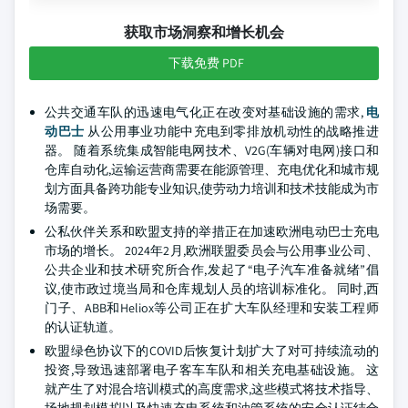
获取市场洞察和增长机会
下载免费 PDF
公共交通车队的迅速电气化正在改变对基础设施的需求,
电
动巴士
从公用事业功能中充电到零排放机动性的战略推进
器。 随着系统集成智能电网技术、V2G(车辆对电网)接口和
仓库自动化,运输运营商需要在能源管理、充电优化和城市规
划方面具备跨功能专业知识,使劳动力培训和技术技能成为市
场需要。
公私伙伴关系和欧盟支持的举措正在加速欧洲电动巴士充电
市场的增长。 2024年2月,欧洲联盟委员会与公用事业公司、
公共企业和技术研究所合作,发起了“电子汽车准备就绪”倡
议,使市政过境当局和仓库规划人员的培训标准化。 同时,西
门子、ABB和Heliox等公司正在扩大车队经理和安装工程师
的认证轨道。
欧盟绿色协议下的COVID后恢复计划扩大了对可持续流动的
投资,导致迅速部署电子客车车队和相关充电基础设施。 这
就产生了对混合培训模式的高度需求,这些模式将技术指导、