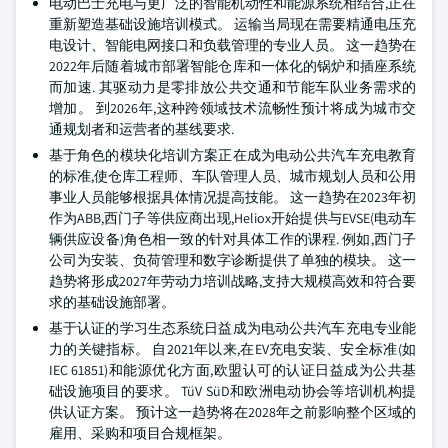
电动巴士充电与更广泛的智能机动性和能源系统相结合,正在
重新塑造基础设施培训模式。 运输当局现在需要精通电压充
电设计、智能电网接口和负载管理的专业人员。 这一趋势在
2022年后随着城市部署智能仓库和一体化的锅炉和插座系统
而加速. 其驱动力是零排放公共交通和节能车队业务需求的
增加。 到2026年,这种跨领域技术流畅性预计将成为城市交
通规划者和运营者的基线要求.
基于角色的模块化培训方案正在成为电动公共汽车充电教育
的标准,使仓库工程师、车队管理人员、城市规划人员和公用
事业人员能够根据具体情况提高技能。 这一趋势在2023年初
作为ABB,西门子等供应商出现,Heliox开始提供与EVSE(电动车
辆供应设备)角色相一致的针对具体工作的课程. 例如,西门子
公司为安装、负荷管理和数字诊断提供了单独的模块。 这一
趋势将形成2027年劳动力培训战略,支持大规模高效和符合要
求的基础设施部署。
基于认证的学习生态系统日益成为电动公共汽车充电专业能
力的关键指标。 自2021年以来,在EV充电安装、安全标准(如
IEC 61851)和能源优化方面,欧盟认可的认证日益成为公共基
础设施项目的要求。 TüV SüD和欧洲电动协会等培训机构提
供认证方案。 预计这一趋势将在2028年之前影响整个区域的
雇用、采购和项目合规框架。