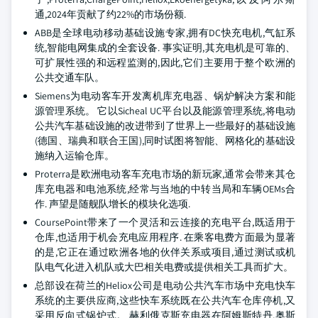
通,2024年贡献了约22%的市场份额.
ABB是全球电动移动基础设施专家,拥有DC快充电机,气缸系
统,智能电网集成的全套设备. 事实证明,其充电机是可靠的、
可扩展性强的和远程监测的,因此,它们主要用于整个欧洲的
公共交通车队。
Siemens为电动客车开发离机库充电器、锅炉解决方案和能
源管理系统。 它以Sicheal UC平台以及能源管理系统,将电动
公共汽车基础设施的改进带到了世界上一些最好的基础设施
(德国、瑞典和联合王国),同时试图将智能、网格化的基础设
施纳入运输仓库。
Proterra是欧洲电动客车充电市场的新玩家,通常会带来其仓
库充电器和电池系统,经常与当地的中转当局和车辆OEMs合
作. 声望是随舰队增长的模块化选项.
CoursePoint带来了一个灵活和云连接的充电平台,既适用于
仓库,也适用于机会充电应用程序. 在乘客电费方面最为显著
的是,它正在通过欧洲各地的伙伴关系或项目,通过测试或机
队电气化进入机队或大巴相关电费或提供相关工具而扩大。
总部设在荷兰的Heliox公司是电动公共汽车市场中充电快车
系统的主要供应商,这些快车系统既在公共汽车仓库停机,又
采用反向式锅炉式。 赫利俄克斯充电器在阿姆斯特丹,奥斯