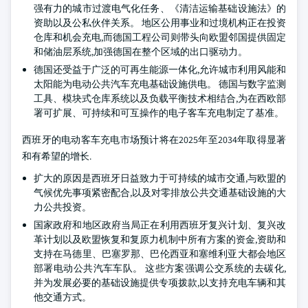
强有力的城市过渡电气化任务、《清洁运输基础设施法》的
资助以及公私伙伴关系。 地区公用事业和过境机构正在投资
仓库和机会充电,而德国工程公司则带头向欧盟邻国提供固定
和储油层系统,加强德国在整个区域的出口驱动力。
德国还受益于广泛的可再生能源一体化,允许城市利用风能和
太阳能为电动公共汽车充电基础设施供电。 德国与数字监测
工具、模块式仓库系统以及负载平衡技术相结合,为在西欧部
署可扩展、可持续和可互操作的电子客车充电制定了基准。
西班牙的电动客车充电市场预计将在2025年至2034年取得显著
和有希望的增长.
扩大的原因是西班牙日益致力于可持续的城市交通,与欧盟的
气候优先事项紧密配合,以及对零排放公共交通基础设施的大
力公共投资。
国家政府和地区政府当局正在利用西班牙复兴计划、复兴改
革计划以及欧盟恢复和复原力机制中所有方案的资金,资助和
支持在马德里、巴塞罗那、巴伦西亚和塞维利亚大都会地区
部署电动公共汽车车队。 这些方案强调公交系统的去碳化,
并为发展必要的基础设施提供专项拨款,以支持充电车辆和其
他交通方式。