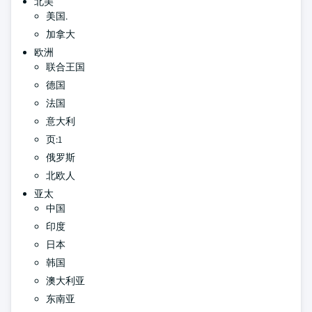
北美
美国.
加拿大
欧洲
联合王国
德国
法国
意大利
页:1
俄罗斯
北欧人
亚太
中国
印度
日本
韩国
澳大利亚
东南亚