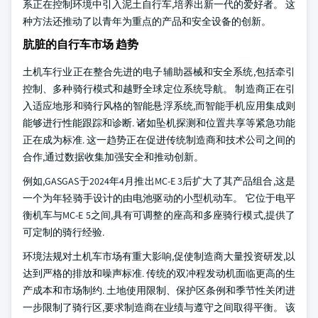
系正在控制环境中引入泥土自行车,培养出新一代的爱好者。 这
种方法还推动了以青年为重点的产品和安全设备的创新。
肮脏的自行车市场 趋势
土机车行业正在整合先进的电子辅助器械和安全系统,包括牵引
控制、多种骑行模式和越野全球定位系统导航。 制造商正在引
入适应地形和骑行风格的智能悬浮系统,而智能手机应用集成则
能够进行性能跟踪和诊断. 诸如坠机探测和位置共享等紧急功能
正在成为标准. 这一趋势正在促进传统制造商和技术公司之间的
合作,通过数据收集加强安全和推动创新。
例如,GASGAS于2024年4月推出MC-E 3后扩大了其产品组合,这是
一个为年轻骑手设计的由电池驱动的小型机动车。 它位于电平
衡机车与MC-E 5之间,具有可调整的座高和多座骑行模式,提供了
可定制的骑行经验.
环境法规对土机车市场有重大影响,促使制造商大量投资研发,以
达到严格的排放和噪声标准. 传统的双冲程发动机面临更高的生
产成本和市场制约. 土地使用限制、保护区条例和季节性关闭进
一步限制了骑行区,要求制造商在业绩与遵守之间取得平衡。 该