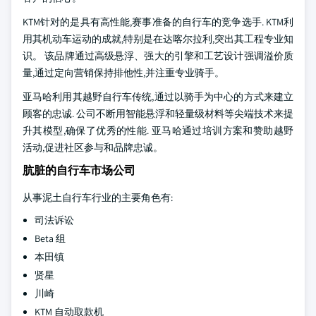
KTM针对的是具有高性能,赛事准备的自行车的竞争选手. KTM利
用其机动车运动的成就,特别是在达喀尔拉利,突出其工程专业知
识。 该品牌通过高级悬浮、强大的引擎和工艺设计强调溢价质
量,通过定向营销保持排他性,并注重专业骑手。
亚马哈利用其越野自行车传统,通过以骑手为中心的方式来建立
顾客的忠诚. 公司不断用智能悬浮和轻量级材料等尖端技术来提
升其模型,确保了优秀的性能. 亚马哈通过培训方案和赞助越野
活动,促进社区参与和品牌忠诚。
肮脏的自行车市场公司
从事泥土自行车行业的主要角色有:
司法诉讼
Beta 组
本田镇
贤星
川崎
KTM 自动取款机