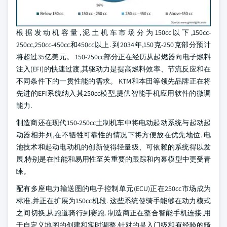
根据发动机容量,泥土机车市场分为150cc以下,150cc-
250cc,250cc-450cc和450cc以上. 到2034年,150克-250克部分预计
将超过35亿美元。 150-250cc部分正在经历从起燃器向电子燃料
注入(EFI)的快速过渡,其驱动力是提高燃料效率、节流反应和在
不同条件下的一贯性能的需求。 KTM和本田等领先品牌正在将
先进的EFI系统纳入其250cc模型,提供智能手机应用软件的微调
能力.
制造商还在现代150-250cc土制机车中将电动起动系统与起动起
动器相并列,在不牺牲可靠性的情况下将方便放在优先地位. 电
池技术和起动电动机的创新使得轻量级、可依赖的系统得以发
展,特别是在性能和易用性至关重要的跟踪和内幕模型中更受青
睐。
配有多座电力输送图的电子控制单元(ECU)正在250cc市场成为
标准,并正在扩展为150cc机段. 这些系统使骑手能够在动力模式
之间切换,从跑道骑行到赛跑. 制造商正在整合智能手机连接,用
于自定义地图的创建和实时调整,针对的是入门级和有经验的骑