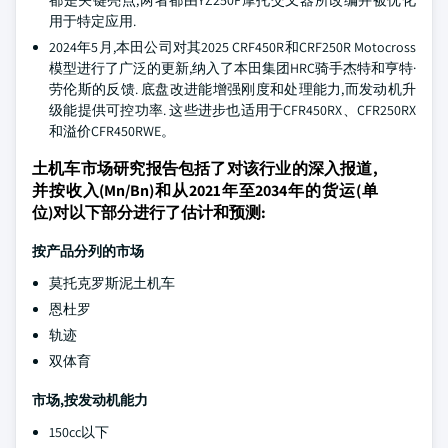
都是关键亮点,两者都由YZ250F摩托交叉器所改编并被优化
用于特定应用.
2024年5月,本田公司对其2025 CRF450R和CRF250R Motocross
模型进行了广泛的更新,纳入了本田集团HRC骑手杰特和亨特·
劳伦斯的反馈. 底盘改进能增强刚度和处理能力,而发动机升
级能提供可控功率. 这些进步也适用于CFR450RX、CFR250RX
和溢价CFR450RWE。
土机车市场研究报告包括了对该行业的深入报道,
并按收入(Mn/Bn)和从2021年至2034年的货运(单
位)对以下部分进行了估计和预测:
按产品分列的市场
莫托克罗斯泥土机车
恩杜罗
轨迹
双体育
市场,按发动机能力
150cc以下