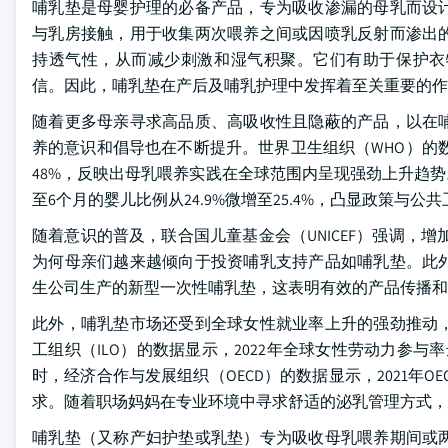
哺乳垫是母婴护理的必备产品，专为吸收渗漏的母乳而设
与乳房接触，用于收集两次喂养之间或因喷乳反射而渗出
持透气性，从而减少刺激和湿气积聚。它们有助于保护衣
信。因此，哺乳垫在产后及哺乳护理中发挥着至关重要的作
随着更多母亲寻求高品质、高吸收性且隐蔽的产品，以在
养的意识和倡导也在不断提升。世界卫生组织（WHO）的数
48%，反映出母乳喂养实践在全球范围内呈现强劲上升趋势。
至6个月的婴儿比例从24.9%微增至25.4%，凸显政策与
随着意识的普及，联合国儿童基金会（UNICEF）强调，增
为何母亲们越来越倾向于投资哺乳支持产品如哺乳垫。此
生公司生产的新型一次性哺乳垫，这表明有效的产品传播
此外，哺乳垫市场还受到全球女性就业率上升的强劲推动
工组织（ILO）的数据显示，2022年全球女性劳动力参与
时，经济合作与发展组织（OECD）的数据显示，2021年
求。随着职场妈妈在专业环境中寻求舒适的泌乳管理方式，
哺乳垫（又称产妇护垫或乳垫）专为吸收母乳喂养期间或