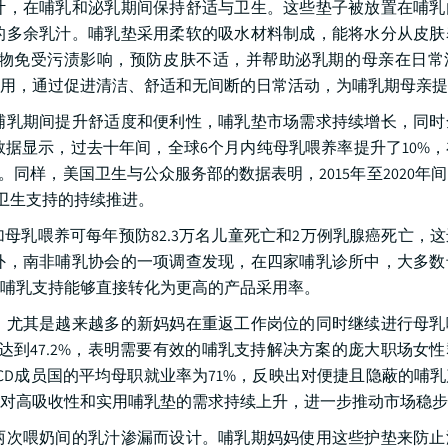
计，在哺乳和泌乳期间保持舒适与卫生。这些垫子被放置在哺乳
的多余乳汁。哺乳垫采用柔软的吸水材料制成，能将水分从皮肤
物免受污渍影响，预防皮肤不适，并帮助泌乳期的母亲在日常
用，通过促进清洁、舒适和无间断的日常活动，为哺乳期母亲提
哺乳期间提升舒适度和便利性，哺乳垫市场需求持续增长，同时
据显示，过去十年间，全球6个月内纯母乳喂养率提升了10%，在
同样，美国卫生与公众服务部的数据表明，2015年至2020年
公共卫生支持的持续推进。
加母乳喂养可每年预防82.3万名儿童死亡和2万例乳腺癌死亡，
外，南非哺乳协会的一项调查发现，在四家哺乳诊所中，大多数
和哺乳支持能够直接转化为更高的产品采用率。
，尤其是越来越多的新妈妈在重返工作岗位的同时继续进行母乳
率达到47.2%，表明需要有效的哺乳支持解决方案的庞大职场女
OECD成员国的平均母职就业率为71%，反映出对便捷且隐蔽的哺
对高吸收性和实用哺乳垫的需求持续上升，进一步推动市场稳步
两次喂奶间的乳汁渗漏而设计。哺乳期妈妈使用这些护垫来防止