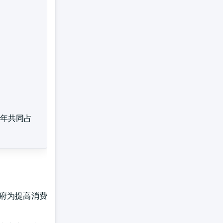
5年共同占
府为提高消费