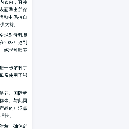
内衣内，直接
表面导出并保
活动中保持自
供支持。
全球对母乳喂
2023年达到
间，纯母乳喂养
这进一步解释了
母亲使用了强
喂养。国际劳
性群体。与此同
乳产品的广泛需
增长。
泄漏，确保舒