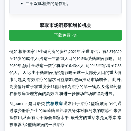
二甲双胍相关的副作用。
获取市场洞察和增长机会
下载免费 PDF
例如,根据国家卫生研究所的资料,2021年,全世界估计有5.37亿20
至79岁的成年人(占这一年龄组人口的10.5%)受糖尿病影响。 到
2030年,预计全球这一数字将增至6.43亿人,到2045年将增至7.83
亿人。 因此,由于糖尿病仍然是影响全球一大部分人口的重大健
康问题,对有效治疗的需求日益增加,进而推动市场增长。 此外,
高度偏好重于将重度安非他明作为治疗的第一线,以及这些药物
在糖尿病管理方面的高效力,将进一步推动市场取得高进展。
Biguanides是口语类
抗糖尿病
通常用于治疗2型糖尿病. 它们通
过减少肝脏产生的葡萄糖量并增强身体对胰岛素的敏感性来发
挥作用,从而有助于降低血糖水平. 最处方的重活素是元霉素,常
被推荐为2型糖尿病的一线治疗.