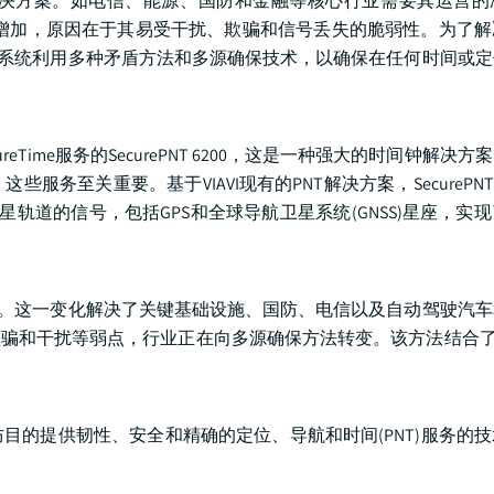
决方案。如电信、能源、国防和金融等核心行业需要其运营的
日益增加，原因在于其易受干扰、欺骗和信号丢失的脆弱性。为了
些系统利用多种矛盾方法和多源确保技术，以确保在任何时间或
出了配备SecureTime服务的SecurePNT 6200，这是一种强大的时间钟
关重要。基于VIAVI现有的PNT解决方案，SecurePNT和Se
各种卫星轨道的信号，包括GPS和全球导航卫星系统(GNSS)星座，
展。这一变化解决了关键基础设施、国防、电信以及自动驾驶汽
欺骗和干扰等弱点，行业正在向多源确保方法转变。该方法结合了G
目的提供韧性、安全和精确的定位、导航和时间(PNT)服务的