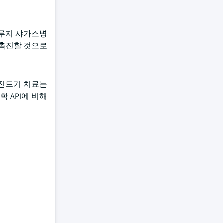
크루지 샤가스병
 촉진할 것으로
 진드기 치료는
 API에 비해