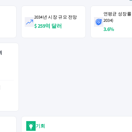
연평균 성장률 (
2034년 시장 규모 전망
2034)
$ 259억 달러
3.6%
위
역
기회