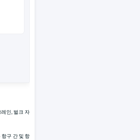
레인, 벌크 자
항구 간 및 항