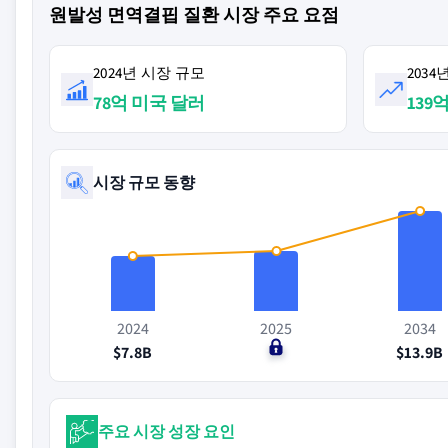
원발성 면역결핍 질환 시장 주요 요점
2024년 시장 규모
203
78억 미국 달러
139
시장 규모 동향
2024
2025
2034
$7.8B
$0
$13.9B
주요 시장 성장 요인