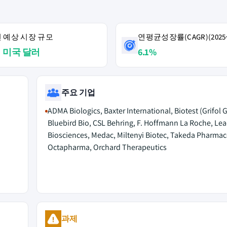
4년 예상 시장 규모
연평균성장률(CAGR)(2025~
억 미국 달러
6.1%
주요 기업
ADMA Biologics, Baxter International, Biotest (Grifol 
Bluebird Bio, CSL Behring, F. Hoffmann La Roche, Lea
Biosciences, Medac, Miltenyi Biotec, Takeda Pharmace
Octapharma, Orchard Therapeutics
과제