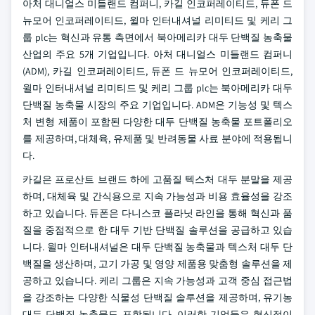
아처 대니얼스 미들랜드 컴퍼니, 카길 인코퍼레이티드, 듀폰 드
뉴모어 인코퍼레이티드, 윌마 인터내셔널 리미티드 및 케리 그
룹 plc는 혁신과 유통 측면에서 북아메리카 대두 단백질 농축물
산업의 주요 5개 기업입니다. 아처 대니얼스 미들랜드 컴퍼니
(ADM), 카길 인코퍼레이티드, 듀폰 드 뉴모어 인코퍼레이티드,
윌마 인터내셔널 리미티드 및 케리 그룹 plc는 북아메리카 대두
단백질 농축물 시장의 주요 기업입니다. ADM은 기능성 및 텍스
처 변형 제품이 포함된 다양한 대두 단백질 농축물 포트폴리오
를 제공하며, 대체육, 유제품 및 반려동물 사료 분야에 적용됩니
다.
카길은 프로산트 브랜드 하에 고품질 텍스처 대두 분말을 제공
하며, 대체육 및 간식용으로 지속 가능성과 비용 효율성을 강조
하고 있습니다. 듀폰은 다니스코 플라닛 라인을 통해 혁신과 품
질을 중점적으로 한 대두 기반 단백질 솔루션을 공급하고 있습
니다. 윌마 인터내셔널은 대두 단백질 농축물과 텍스처 대두 단
백질을 생산하며, 고기 가공 및 영양 제품용 맞춤형 솔루션을 제
공하고 있습니다. 케리 그룹은 지속 가능성과 고객 중심 접근법
을 강조하는 다양한 식물성 단백질 솔루션을 제공하며, 유기농
대두 단백질 농축물도 포함됩니다. 이러한 기업들은 혁신적이