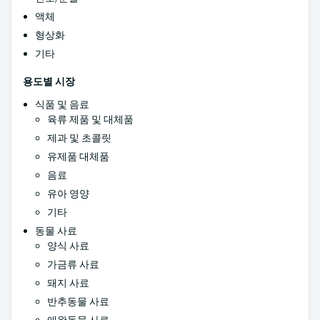
액체
형상화
기타
용도별 시장
식품 및 음료
육류 제품 및 대체품
제과 및 초콜릿
유제품 대체품
음료
유아 영양
기타
동물 사료
양식 사료
가금류 사료
돼지 사료
반추동물 사료