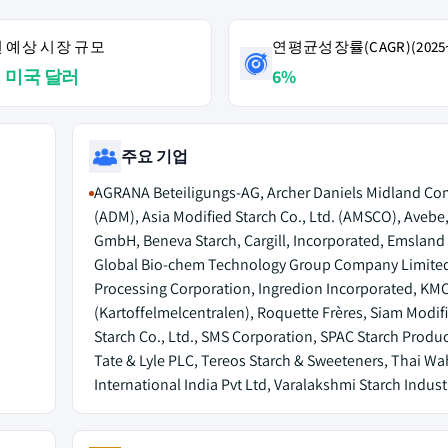
4년 예상 시장 규모
연평균성장률(CAGR)(2025~
억 미국 달러
6%
주요 기업
AGRANA Beteiligungs-AG, Archer Daniels Midland C
(ADM), Asia Modified Starch Co., Ltd. (AMSCO), Avebe
GmbH, Beneva Starch, Cargill, Incorporated, Emsland
Global Bio-chem Technology Group Company Limited
Processing Corporation, Ingredion Incorporated, KM
(Kartoffelmelcentralen), Roquette Frères, Siam Modif
Starch Co., Ltd., SMS Corporation, SPAC Starch Produc
Tate & Lyle PLC, Tereos Starch & Sweeteners, Thai Wa
International India Pvt Ltd, Varalakshmi Starch Indust