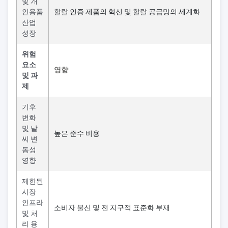
및 개
인용품
할랄 인증 제품의 혁신 및 할랄 공급망의 세계화
산업
성장
위험
요소
영향
및 과
제
기후
변화
및 날
높은 준수 비용
씨 변
동성
영향
제한된
시장
인프라
소비자 불신 및 전 지구적 표준화 부재
및 처
리 용