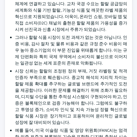
체계에 연결하고 있습니다. 교차 국경 수요는 할랄 공급망의
세계화와 식물 기반 할랄, 기능성 식품 및 깨끗한 라벨 제품의
혁신으로 지원되었습니다. 더욱이, 온라인 쇼핑, 모바일 앱 및
직접 소비자(D2C) 채널의 출현은 할랄 제품의 가용성을 증가
시켜 선진국과 신흥 시장에서 주류가 되었습니다.
그러나 할랄 식품 시장이 도전 과제가 없는 것은 아닙니다. 인
증 비용, 감사 절차 및 물류 비용과 같은 규정 준수 비용이 매
우 높아 중소기업의 이 부문 진입을 위태롭게 합니다. 이는 규
제 단편화와 특히 국제 무역에서 소비자의 불신으로 이어지
는 일관성 없는 세계 표준의 존재로 악화됩니다.
시장 신뢰는 할랄의 조정된 정의 부재, 거짓 라벨링 및 적격
인증자 부족으로 훼손됩니다. 종교적 해석의 지리적 차이는
할랄 제품 확대를 추구하는 글로벌 브랜드에 추가적인 도전
을 제공합니다. 이러한 문제를 해결하기 위해 조화가 필요하
며, 디지털 수단을 통한 추적성 시스템이 구현되어야 하고, 인
증은 블록체인으로 검증 가능해야 합니다. 그럼에도 불구하
고 투명성 증가, 소비자 인식 및 지속 가능성 정렬 혁신으로
할랄 식품 시장은 장기적이고 포용적이며 윤리적인 글로벌
성장에 잘 대비되어 있습니다.
예를 들어, 미국 이슬람 식품 및 영양 위원회(IFANCA)는 엄격
한 인증 표준과 블록체인 기술을 포함한 디지털 추적성 시스