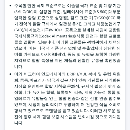
주목할 만한 국제 표준으로는 이슬람 국가 표준 및 계량 기관
(SMIIC/OIC)이 설정한 표준, 말레이시아 표준(MS 500)(대부분
엄격한 할랄 표준으로 설명됨), 걸프 표준 기구(GSO)(GCC 국
가 전역의 할랄 규제에서 일관성 유지), 그리고 식량농업기구
(FAO)/세계보건기구(WHO)가 공동으로 설계한 지침이 포함된
국제식품규격(Codex Alimentarius)(식품 안전과 할랄 프로토
콜을 결합)이 있습니다. 이러한 표준들은 광범위하게 채택되
었으며, 이는 다국적 식품 생산업체 및 수출업체에 상당한 의
미를 가지므로 아시아태평양, 중동 및 유럽을 포함한 다양한
지역으로 할랄 특성을 지닌 제품의 원활한 유통을 촉진했습
니다.
이와 비교하여 인도네시아의 BPJPH/MUI, 북미 및 유럽 위원
회, 중동/아프리카 당국과 같은 지역 인증 기관들은 지역화된
시장을 운영하며 할랄 지침을 문화적, 규제적 필요에 맞게 조
정합니다. 유기농 할랄, 블록체인 검증, 지속 가능성 통합 및
알레르기 유발물질 없는 할랄 인증과 같은 신흥 인증 범주도
있으며, 시장이 윤리적이고 투명하며 더 건강한 식품 소비로
향하고 있으므로 모멘텀을 얻고 있습니다. 이러한 새로운 발
전이 향후 세계 할랄 보증 시스템을 변화시킬 것으로 기대됩
니다.