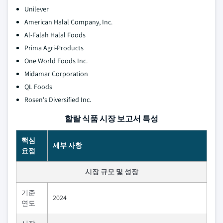
Unilever
American Halal Company, Inc.
Al-Falah Halal Foods
Prima Agri-Products
One World Foods Inc.
Midamar Corporation
QL Foods
Rosen's Diversified Inc.
할랄 식품 시장 보고서 특성
핵심
세부 사항
요점
시장 규모 및 성장
기준
2024
연도