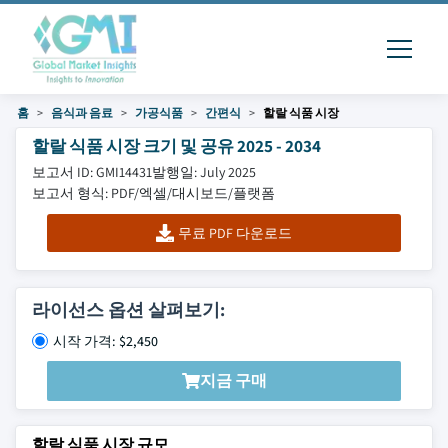
홈
음식과 음료
가공식품
간편식
할랄 식품 시장
할랄 식품 시장 크기 및 공유 2025 - 2034
보고서 ID: GMI14431
발행일: July 2025
보고서 형식: PDF/엑셀/대시보드/플랫폼
무료 PDF 다운로드
라이선스 옵션 살펴보기:
시작 가격: $2,450
지금 구매
할랄 식품 시장 규모