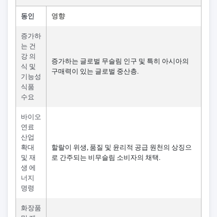
동인
영향
증가하
는 건
강 의
증가하는 글로벌 무슬림 인구 및 특히 아시아의
식 및
구매력이 있는 글로벌 중산층.
기능성
식품
수요
바이오
연료
산업
확대
할랄이 위생, 품질 및 윤리적 공급 원천의 상징으
및 재
로 간주되는 비무슬림 소비자의 채택.
생 에
너지
명령
화장품