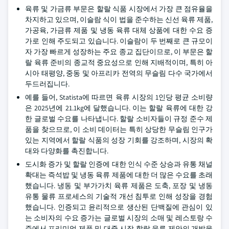
육류 및 가금류 부문은 할랄 식품 시장에서 가장 큰 점유율을
차지하고 있으며, 이슬람 식이 법을 준수하는 신선 육류 제품,
가공육, 가금류 제품 및 냉동 육류 대체 상품에 대한 수요 증
가로 인해 주도되고 있습니다. 이슬람이 두 번째로 큰 규모이
자 가장 빠르게 성장하는 주요 종교 집단이므로, 이 부문은 할
랄 육류 준비의 종교적 중요성으로 인해 지배적이며, 특히 아
시아 태평양, 중동 및 아프리카 전역의 무슬림 다수 국가에서
두드러집니다.
예를 들어, Statista에 따르면 육류 시장의 1인당 평균 소비량
은 2025년에 21.1kg에 달했습니다. 이는 할랄 육류에 대한 강
한 글로벌 수요를 나타냅니다. 할랄 소비자들이 규정 준수 제
품을 찾으므로, 이 소비 데이터는 특히 상당한 무슬림 인구가
있는 지역에서 할랄 식품의 성장 기회를 강조하며, 시장의 확
대와 다양화를 촉진합니다.
도시화 증가 및 할랄 인증에 대한 인식 수준 상승과 유통 채널
확대는 즉석밥 및 냉동 육류 제품에 대한 더 많은 수요를 초래
했습니다. 냉동 및 부가가치 육류 제품은 도축, 포장 및 냉동
유통 물류 프로세스의 기술적 개선 침투로 인해 성장을 경험
했습니다. 인증되고 윤리적으로 생산된 단백질에 관심이 있
는 소비자의 수요 증가는 글로벌 시장의 소매 및 레스토랑 수
준에서 프리미엄 제품 및 대중 시장 할랄 육류 제안의 개발을