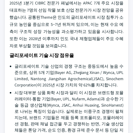
2025년 1분기 CIBRC 전문가 패널에서는 APAC 7개 주요 시장을
대표하는 7명의 선임 작물 보호 산업 전문가가 시장 전망을 공유
했습니다. 공통된Theme은 인도의 글리포세이트 시장 침투가 소
규모 농민을 중심으로 5~7년 뒤처져 있으며, 이는 현재 수요 예
측이 구조적 성장 가능성을 과소평가하고 있음을 시사합니다.
또한 이는 2028년 이후까지 인도 국내 제형업체들이 주요 수혜
자로 부상할 것임을 보여줍니다.
글리포세이트 기술 시장 점유율
글리포세이트 기술 산업의 경쟁 구조는 중등도에서 높음 수
준으로, 상위 5개 기업(Bayer AG, Zhejiang Xinan / Wynca, UPL
Limited, Nantong Jiangshan Agrochemical(JSAC), Sinochem
Corporation)이 2025년 시장 가치의 약 62%를 차지합니다.
시장 대부분 상품 화학 시장과 달리 이 시장은 브랜드형 포뮬
러레이터-통합 기업(Bayer, UPL, Nufarm, Adama)과 순수한 기
술 등급 생산업체(Wynca, JSAC, Anhui Huaxing, SinoHarvest)
로 나뉘는 특징이 있습니다. 실제로는 이중구조 경쟁이 펼쳐
지는데, 브랜드 기업들은 제품 등록 포트폴리오, 포뮬러레이
션 경험, 판매 채널 접근을 두고 경쟁하는 반면, 기술 생산업
체들은 톤당 가격, 순도 인증, 환경 규제 준수 문서 등 단일 지