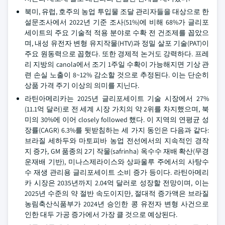
북미, 유럽, 호주의 농업 투입물 조달 관리자들을 대상으로 한
설문조사에서 2022년 기준 조사(51%)에 비해 68%가 글리포
세이트의 주요 기술적 적용 분야로 수확 전 건조제를 꼽았으
며, 내성 유전자 변형 유지작물(HTV)과 정밀 살포 기술(PAT)이
주요 원동력으로 꼽혔다. 또한 경제적 논거도 강력하다. 프레
리 지방의 canola에서 조기 1주일 수확이 가능해지면 기상 관
련 손실 노출이 8~12% 감소할 것으로 추정된다. 이는 단순히
상품 가격 주기 이상의 의미를 지닌다.
라틴아메리카는 2025년 글리포세이트 기술 시장에서 27%
(11.1억 달러)로 전 세계 시장 가치의 약 2위를 차지했으며, 북
미의 30%에 이어 closely followed 했다. 이 지역의 연평균 성
장률(CAGR) 6.3%를 뒷받침하는 세 가지 동인은 다음과 같다:
브라질 세하두와 마토피바 농업 전선에서의 지속적인 경작
지 증가, GM 품종의 2기 작물(safrinha) 옥수수 재배 확산(무경
운재배 기반), 미나스제라이스와 상파울루 주에서의 사탕수
수 재생 관리용 글리포세이트 소비 증가 등이다. 라틴아메리
카 시장은 2035년까지 2.04억 달러로 성장할 전망이며, 이는
2025년 수준의 약 절반 속도이지만, 절대적 증가액은 브라질
농림축산식품부가 2024년 승인한 콩 유전자 변형 사건으로
인한 대두 가공 증가에서 가장 클 것으로 예상된다.