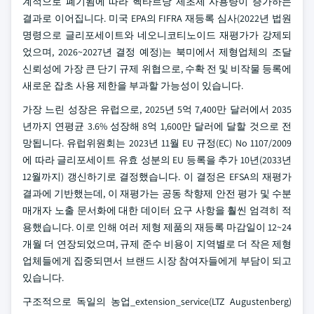
계적으로 폐기됨에 따라 헥타르당 제초제 사용량이 증가하는
결과로 이어집니다. 미국 EPA의 FIFRA 재등록 심사(2022년 법원
명령으로 글리포세이트와 네오니코티노이드 재평가가 강제되
었으며, 2026~2027년 결정 예정)는 북미에서 제형업체의 조달
신뢰성에 가장 큰 단기 규제 위협으로, 수확 전 및 비작물 등록에
새로운 잡초 사용 제한을 부과할 가능성이 있습니다.
가장 느린 성장은 유럽으로, 2025년 5억 7,400만 달러에서 2035
년까지 연평균 3.6% 성장해 8억 1,600만 달러에 달할 것으로 전
망됩니다. 유럽위원회는 2023년 11월 EU 규정(EC) No 1107/2009
에 따라 글리포세이트 유효 성분의 EU 등록을 추가 10년(2033년
12월까지) 갱신하기로 결정했습니다. 이 결정은 EFSA의 재평가
결과에 기반했는데, 이 재평가는 공동 착향제 안전 평가 및 수분
매개자 노출 문서화에 대한 데이터 요구 사항을 훨씬 엄격히 적
용했습니다. 이로 인해 여러 제형 제품의 재등록 마감일이 12~24
개월 더 연장되었으며, 규제 준수 비용이 지역별로 더 작은 제형
업체들에게 집중되면서 브랜드 시장 참여자들에게 부담이 되고
있습니다.
구조적으로 독일의 농업_extension_service(LTZ Augustenberg)