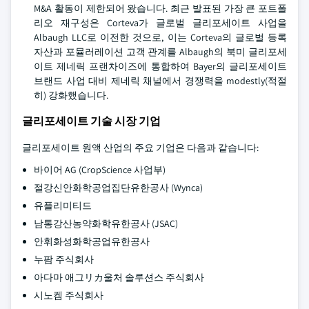
M&A 활동이 제한되어 왔습니다. 최근 발표된 가장 큰 포트폴
리오 재구성은 Corteva가 글로벌 글리포세이트 사업을
Albaugh LLC로 이전한 것으로, 이는 Corteva의 글로벌 등록
자산과 포뮬러레이션 고객 관계를 Albaugh의 북미 글리포세
이트 제네릭 프랜차이즈에 통합하여 Bayer의 글리포세이트
브랜드 사업 대비 제네릭 채널에서 경쟁력을 modestly(적절
히) 강화했습니다.
글리포세이트 기술 시장 기업
글리포세이트 원액 산업의 주요 기업은 다음과 같습니다:
바이어 AG (CropScience 사업부)
절강신안화학공업집단유한공사 (Wynca)
유플리미티드
남통강산농약화학유한공사 (JSAC)
안휘화성화학공업유한공사
누팜 주식회사
아다마 애그リカ울처 솔루션스 주식회사
시노켐 주식회사