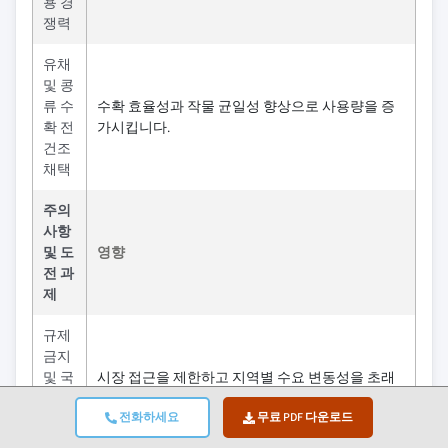
용 경
쟁력
유채
및 콩
류 수
수확 효율성과 작물 균일성 향상으로 사용량을 증
확 전
가시킵니다.
건조
채택
주의
사항
및 도
영향
전 과
제
규제
금지
및 국
시장 접근을 제한하고 지역별 수요 변동성을 초래
가 수
합니다.
전화하세요
무료 PDF 다운로드
준 규
제