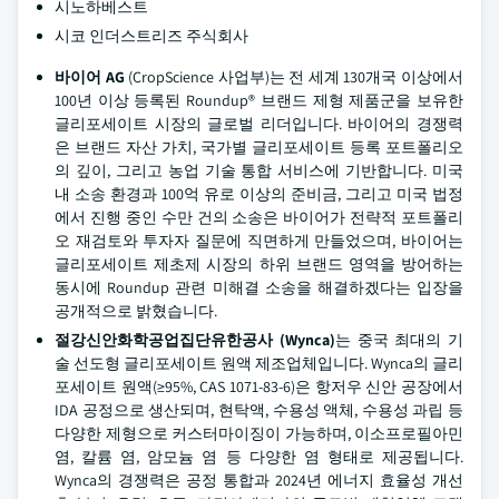
시노하베스트
시코 인더스트리즈 주식회사
바이어 AG
(CropScience 사업부)는 전 세계 130개국 이상에서
100년 이상 등록된 Roundup® 브랜드 제형 제품군을 보유한
글리포세이트 시장의 글로벌 리더입니다. 바이어의 경쟁력
은 브랜드 자산 가치, 국가별 글리포세이트 등록 포트폴리오
의 깊이, 그리고 농업 기술 통합 서비스에 기반합니다. 미국
내 소송 환경과 100억 유로 이상의 준비금, 그리고 미국 법정
에서 진행 중인 수만 건의 소송은 바이어가 전략적 포트폴리
오 재검토와 투자자 질문에 직면하게 만들었으며, 바이어는
글리포세이트 제초제 시장의 하위 브랜드 영역을 방어하는
동시에 Roundup 관련 미해결 소송을 해결하겠다는 입장을
공개적으로 밝혔습니다.
절강신안화학공업집단유한공사 (Wynca)
는 중국 최대의 기
술 선도형 글리포세이트 원액 제조업체입니다. Wynca의 글리
포세이트 원액(≥95%, CAS 1071-83-6)은 항저우 신안 공장에서
IDA 공정으로 생산되며, 현탁액, 수용성 액체, 수용성 과립 등
다양한 제형으로 커스터마이징이 가능하며, 이소프로필아민
염, 칼륨 염, 암모늄 염 등 다양한 염 형태로 제공됩니다.
Wynca의 경쟁력은 공정 통합과 2024년 에너지 효율성 개선