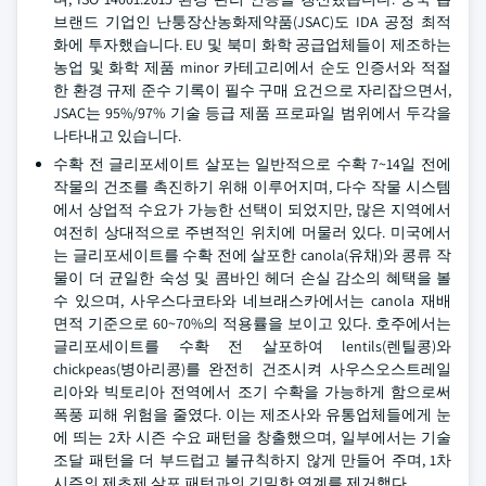
브랜드 기업인 난퉁장산농화제약품(JSAC)도 IDA 공정 최적
화에 투자했습니다. EU 및 북미 화학 공급업체들이 제조하는
농업 및 화학 제품 minor 카테고리에서 순도 인증서와 적절
한 환경 규제 준수 기록이 필수 구매 요건으로 자리잡으면서,
JSAC는 95%/97% 기술 등급 제품 프로파일 범위에서 두각을
나타내고 있습니다.
수확 전 글리포세이트 살포는 일반적으로 수확 7~14일 전에
작물의 건조를 촉진하기 위해 이루어지며, 다수 작물 시스템
에서 상업적 수요가 가능한 선택이 되었지만, 많은 지역에서
여전히 상대적으로 주변적인 위치에 머물러 있다. 미국에서
는 글리포세이트를 수확 전에 살포한 canola(유채)와 콩류 작
물이 더 균일한 숙성 및 콤바인 헤더 손실 감소의 혜택을 볼
수 있으며, 사우스다코타와 네브래스카에서는 canola 재배
면적 기준으로 60~70%의 적용률을 보이고 있다. 호주에서는
글리포세이트를 수확 전 살포하여 lentils(렌틸콩)와
chickpeas(병아리콩)를 완전히 건조시켜 사우스오스트레일
리아와 빅토리아 전역에서 조기 수확을 가능하게 함으로써
폭풍 피해 위험을 줄였다. 이는 제조사와 유통업체들에게 눈
에 띄는 2차 시즌 수요 패턴을 창출했으며, 일부에서는 기술
조달 패턴을 더 부드럽고 불규칙하지 않게 만들어 주며, 1차
시즌의 제초제 살포 패턴과의 긴밀한 연계를 제거했다.