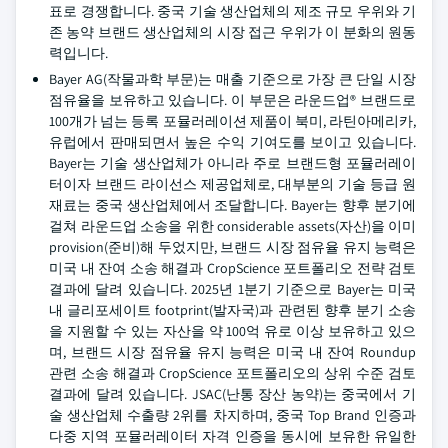
표로 경쟁합니다. 중국 기술 생산업체의 제조 규모 우위와 기
존 농약 브랜드 생산업체의 시장 접근 우위가 이 분화의 원동
력입니다.
Bayer AG(작물과학 부문)는 매출 기준으로 가장 큰 단일 시장
점유율을 보유하고 있습니다. 이 부문은 라운드업® 브랜드로
100개가 넘는 등록 포뮬러레이션 제품이 북미, 라틴아메리카,
유럽에서 판매되면서 높은 수익 기여도를 보이고 있습니다.
Bayer는 기술 생산업체가 아니라 주로 브랜드형 포뮬러레이
터이자 브랜드 라이선스 제공업체로, 대부분의 기술 등급 원
재료는 중국 생산업체에서 조달합니다. Bayer는 향후 분기에
걸쳐 라운드업 소송을 위한 considerable assets(자산)을 이미
provision(준비)해 두었지만, 브랜드 시장 점유율 유지 능력은
미국 내 잔여 소송 해결과 CropScience 포트폴리오 전략 검토
결과에 달려 있습니다. 2025년 1분기 기준으로 Bayer는 미국
내 글리포세이트 footprint(발자국)과 관련된 향후 분기 소송
을 지원할 수 있는 자산을 약 100억 유로 이상 보유하고 있으
며, 브랜드 시장 점유율 유지 능력은 미국 내 잔여 Roundup
관련 소송 해결과 CropScience 포트폴리오의 상위 수준 검토
결과에 달려 있습니다. JSAC(난통 장산 농약)는 중국에서 기
술 생산업체 수출량 2위를 차지하며, 중국 Top Brand 인증과
다중 지역 포뮬러레이터 자격 인증을 동시에 보유한 유일한