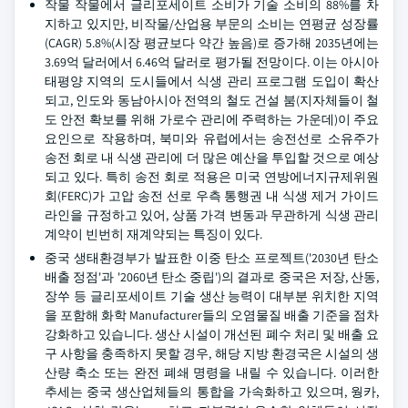
작물 작물에서 글리포세이트 소비가 기술 소비의 88%를 차
지하고 있지만, 비작물/산업용 부문의 소비는 연평균 성장률
(CAGR) 5.8%(시장 평균보다 약간 높음)로 증가해 2035년에는
3.69억 달러에서 6.46억 달러로 평가될 전망이다. 이는 아시아
태평양 지역의 도시들에서 식생 관리 프로그램 도입이 확산
되고, 인도와 동남아시아 전역의 철도 건설 붐(지자체들이 철
도 안전 확보를 위해 가로수 관리에 주력하는 가운데)이 주요
요인으로 작용하며, 북미와 유럽에서는 송전선로 소유주가
송전 회로 내 식생 관리에 더 많은 예산을 투입할 것으로 예상
되고 있다. 특히 송전 회로 적용은 미국 연방에너지규제위원
회(FERC)가 고압 송전 선로 우측 통행권 내 식생 제거 가이드
라인을 규정하고 있어, 상품 가격 변동과 무관하게 식생 관리
계약이 빈번히 재계약되는 특징이 있다.
중국 생태환경부가 발표한 이중 탄소 프로젝트('2030년 탄소
배출 정점'과 '2060년 탄소 중립')의 결과로 중국은 저장, 산동,
장쑤 등 글리포세이트 기술 생산 능력이 대부분 위치한 지역
을 포함해 화학 Manufacturer들의 오염물질 배출 기준을 점차
강화하고 있습니다. 생산 시설이 개선된 폐수 처리 및 배출 요
구 사항을 충족하지 못할 경우, 해당 지방 환경국은 시설의 생
산량 축소 또는 완전 폐쇄 명령을 내릴 수 있습니다. 이러한
추세는 중국 생산업체들의 통합을 가속화하고 있으며, 웡카,