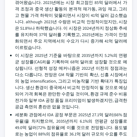
겪어왔습니다. 2023년에는 시장 최고점인 85억 달러에서 가
격 조정과 중국 생산 활동의 본격적 재가동, 과잉 재고, 그리
고 현물 가격 하락이 맞물리면서 시장이 41억 달러 감소했습
니다. although 2023년 수량은 비교적 안정적이었지만, 시장
은 51.8%나 하락했습니다. 이 시장은 2024년까지 정상화 추세
를 유지하며 37억 달러를 기록했고, 2025년에는 가격이 안정
화되면서 주요 지역에서의 수요가 다시 증가해 41억 달러에
이르렀습니다.
이 시장은 2025년 기준을 바탕으로 2035년까지 5.2%의 연평
균 성장률(CAGR)을 기록하며 68억 달러로 성장할 것으로 예
상됩니다. 선형적 성장 메커니즘은 2022년 이전의 정점과는
다소 다릅니다. 전망은 GM 작물 기반의 확산, 신흥 시장에서
의 농업 intensification, 그리고 비농작물 기반 확대가 특징입
니다. 생산 환경이 중국에서 비교적 안정적이 될 것으로 예상
되어 가격 회복은 완만한 수준일 것이며, 환경 규제 준수 비용
전가와 일부 IDA 공정 품질 프리미엄이 발생하겠지만, 급격한
공급 측면의 혼란은 없을 것입니다.
세분화 관점에서 IDA 공정 부문은 2025년 27.1억 달러(66% 점
유율)을 차지했으며, 2035년까지 6.1%의 연평균 성장률로
49.0억 달러(72% 점유율)에 이를 것으로 전망됩니다. 용도별
로는 농업이 88%의 점유율로 36.1억 달러 규모의 수요를 주도