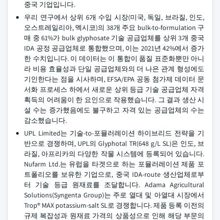
중국 기업입니다.
우리 연구에서 상위 6개 수입 시장(미국, 독일, 브라질, 인도,
오스트레일리아, 멕시코)의 38개 주요 bulk-to-formulation 구
매 중 61%가 bulk glyphosate 기술 공급업체를 상위 3개 중국
IDA 공정 공급업체로 통합했으며, 이는 2021년 42%에서 증가
한 수치입니다. 이 데이터는 이 통합이 품질 표준화뿐만 아니
라 비용 효율성과 단일 공급업체와의 더 나은 관계 형성에도
기인한다는 점을 시사하며, EFSA/EPA 공동 첨가제 데이터 문
서화 프로세스 하에서 새로운 상위 등급 기술 공급업체 자격
획득의 어려움이 한 요인으로 작용했습니다. 그 결과 생산 시
설 수는 증가했음에도 불구하고 자격 있는 공급업체의 수는
감소했습니다.
UPL Limited는 기술-to-포뮬러레이션 하이브리드 전략을 기
반으로 경쟁하며, UPL의 Glyphotal TR(648 g/L SL)은 인도, 브
라질, 아프리카의 다양한 작물 시스템에 등록되어 있습니다.
Nufarm Ltd.는 유럽을 타겟으로 하는 포뮬러레이션 제품 포
트폴리오를 보유한 기업으로, 중국 IDA-route 생산업체로부
터 기술 등급 원재료를 조달합니다. Adama Agricultural
Solutions(Syngenta Group)는 주로 열대 및 아열대 시장에서
Trop® MAX potassium-salt SL로 경쟁합니다. 제품 등록 이전의
규제 복잡성과 원재료 가격의 상품성으로 인해 해당 부문의