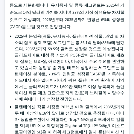
등으로 세분화됩니다. 유지종자 및 콩류 세그먼트는 2025년 기
준으로 14억 달러의 가치를 지니며 33%의 시장 점유율을 차지할
것으로 예상되며, 2026년부터 2035년까지 연평균 6%의 성장률
(CAGR)을 보일 것으로 전망됩니다.
2025년 농업용(곡물, 유지종자, 플랜테이션 작물, 과일 및 채
소의 잡초 방제 포함) 세그먼트는 총 36.1억 달러(88%)에 달했
으며, 2035년까지 59.5억 달러로 성장할 것으로 예상됩니다.
글리포세이트 내성 콩 기술과_POST-발아 글리포세이트 제초
제 살포는 브라질, 아르헨티나, 미국에서 주요 수요를 견인하
고 있습니다. 농업용 중 가장 빠르게 성장하는 세그먼트는 플
랜테이션 분야로, 7.1%의 연평균 성장률(CAGR)을 기록하며
인도네시아와 말레이시아의 팜유 플랜테이션 확산(이 지역
에서는 글리포세이트가 1,600만 헥타르 이상 등록되어 플랜
테이션 작물 제초 표준으로 자리 잡음)과 브라질의 사탕수수
재배 확대에 따라 성장할 전망입니다.
플랜테이션 작물 시장은 2025년 4.1억 달러에서 2035년까지
두 배 이상인 8.16억 달러로 성장할 것으로 추정됩니다. 아다
마 농업솔루션에서 제형화한 Trop® MAX(글리포세이트 칼륨
염 SL)와 UPL에서 제형화한 Glyphotal TR(ULP® 648g/L 이소프
로필아민염 SL)은 이 하위 세그먼트에서 열대 플랜테이션 시