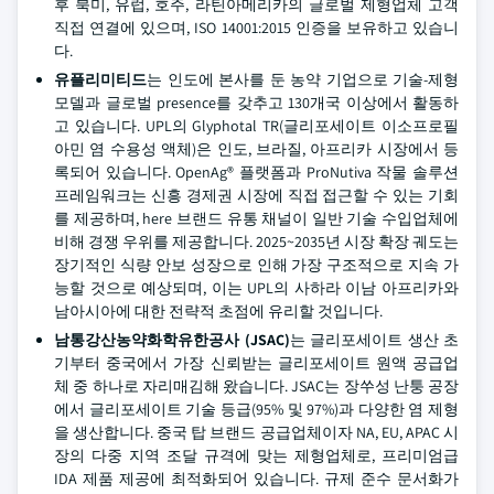
후 북미, 유럽, 호주, 라틴아메리카의 글로벌 제형업체 고객
직접 연결에 있으며, ISO 14001:2015 인증을 보유하고 있습니
다.
유플리미티드
는 인도에 본사를 둔 농약 기업으로 기술-제형
모델과 글로벌 presence를 갖추고 130개국 이상에서 활동하
고 있습니다. UPL의 Glyphotal TR(글리포세이트 이소프로필
아민 염 수용성 액체)은 인도, 브라질, 아프리카 시장에서 등
록되어 있습니다. OpenAg® 플랫폼과 ProNutiva 작물 솔루션
프레임워크는 신흥 경제권 시장에 직접 접근할 수 있는 기회
를 제공하며, here 브랜드 유통 채널이 일반 기술 수입업체에
비해 경쟁 우위를 제공합니다. 2025~2035년 시장 확장 궤도는
장기적인 식량 안보 성장으로 인해 가장 구조적으로 지속 가
능할 것으로 예상되며, 이는 UPL의 사하라 이남 아프리카와
남아시아에 대한 전략적 초점에 유리할 것입니다.
남통강산농약화학유한공사 (JSAC)
는 글리포세이트 생산 초
기부터 중국에서 가장 신뢰받는 글리포세이트 원액 공급업
체 중 하나로 자리매김해 왔습니다. JSAC는 장쑤성 난퉁 공장
에서 글리포세이트 기술 등급(95% 및 97%)과 다양한 염 제형
을 생산합니다. 중국 탑 브랜드 공급업체이자 NA, EU, APAC 시
장의 다중 지역 조달 규격에 맞는 제형업체로, 프리미엄급
IDA 제품 제공에 최적화되어 있습니다. 규제 준수 문서화가