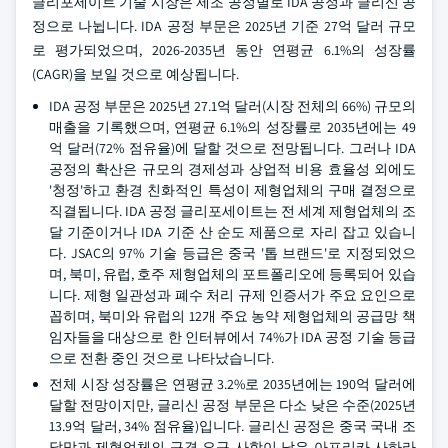
글리포세이트 기술 시장은 제조 공정별로 IDA 공정과 글리신 공
정으로 나뉩니다. IDA 공정 부문은 2025년 기준 27억 달러 규모
로 평가되었으며, 2026-2035년 동안 연평균 6.1%의 성장률
(CAGR)을 보일 것으로 예상됩니다.
IDA 공정 부문은 2025년 27.1억 달러(시장 전체의 66%) 규모의
매출을 기록했으며, 연평균 6.1%의 성장률로 2035년에는 49
억 달러(72% 점유율)에 달할 것으로 전망됩니다. 그러나 IDA
공정의 확산은 규모의 경제성과 상업적 비용 효율성 외에도
'청정'하고 환경 친화적인 특성이 제형업체의 구매 결정으로
직결됩니다. IDA 공정 글리포세이트는 전 세계 제형업체의 조
달 기준이거나 IDA 기준 산 순도 제품으로 자리 잡고 있습니
다. JSAC의 97% 기술 등급은 중국 '톱 브랜드'로 지정되었으
며, 북미, 유럽, 호주 제형업체의 포트폴리오에 등록되어 있습
니다. 제형 일관성과 폐수 처리 규제 인증서가 주요 요인으로
꼽히며, 북미와 유럽의 12개 주요 농약 제형업체의 공급망 책
임자들을 대상으로 한 인터뷰에서 74%가 IDA 공정 기술 등급
으로 전환 중인 것으로 나타났습니다.
전체 시장 성장률은 연평균 3.2%로 2035년에는 190억 달러에
달할 전망이지만, 글리신 공정 부문은 다소 낮은 수준(2025년
13.9억 달러, 34% 점유율)입니다. 글리신 공정은 중국 국내 조
달망과 제형업체의 규격 요구 사항이 낮은 아프리카 사하라