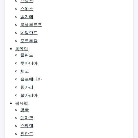
프랑스
스위스
벨기에
룩셈부르크
네덜란드
포르투갈
동유럽
폴란드
루마니아
체코
슬로베니아
헝가리
불가리아
북유럽
영국
덴마크
스웨덴
핀란드