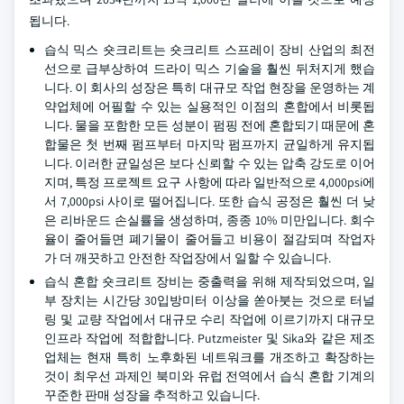
됩니다.
습식 믹스 숏크리트는 숏크리트 스프레이 장비 산업의 최전
선으로 급부상하여 드라이 믹스 기술을 훨씬 뒤처지게 했습
니다. 이 회사의 성장은 특히 대규모 작업 현장을 운영하는 계
약업체에 어필할 수 있는 실용적인 이점의 혼합에서 비롯됩
니다. 물을 포함한 모든 성분이 펌핑 전에 혼합되기 때문에 혼
합물은 첫 번째 펌프부터 마지막 펌프까지 균일하게 유지됩
니다. 이러한 균일성은 보다 신뢰할 수 있는 압축 강도로 이어
지며, 특정 프로젝트 요구 사항에 따라 일반적으로 4,000psi에
서 7,000psi 사이로 떨어집니다. 또한 습식 공정은 훨씬 더 낮
은 리바운드 손실률을 생성하며, 종종 10% 미만입니다. 회수
율이 줄어들면 폐기물이 줄어들고 비용이 절감되며 작업자
가 더 깨끗하고 안전한 작업장에서 일할 수 있습니다.
습식 혼합 숏크리트 장비는 중출력을 위해 제작되었으며, 일
부 장치는 시간당 30입방미터 이상을 쏟아붓는 것으로 터널
링 및 교량 작업에서 대규모 수리 작업에 이르기까지 대규모
인프라 작업에 적합합니다. Putzmeister 및 Sika와 같은 제조
업체는 현재 특히 노후화된 네트워크를 개조하고 확장하는
것이 최우선 과제인 북미와 유럽 전역에서 습식 혼합 기계의
꾸준한 판매 성장을 추적하고 있습니다.