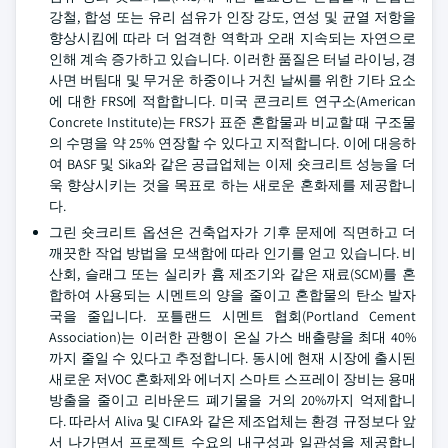
강철, 합성 또는 유리 섬유가 인장 강도, 연성 및 균열 저항을
향상시킴에 따라 더 엄격한 역학과 오래 지속되는 자연으로
인해 계속 증가하고 있습니다. 이러한 품질은 터널 라이닝, 경
사면 버팀대 및 무거운 하중이나 거친 날씨를 위한 기타 요소
에 대한 FRS에 적합합니다. 미국 콘크리트 연구소(American
Concrete Institute)는 FRS가 표준 혼합물과 비교할 때 구조물
의 수명을 약 25% 연장할 수 있다고 지적합니다. 이에 대응하
여 BASF 및 Sika와 같은 공급업체는 이제 숏크리트 성능을 더
욱 향상시키는 것을 목표로 하는 새로운 혼화제를 제공합니
다.
그린 숏크리트 옵션은 건축업자가 기후 문제에 직면하고 더
깨끗한 작업 방법을 모색함에 따라 인기를 얻고 있습니다. 비
산회, 슬래그 또는 실리카 흄 제조기와 같은 재료(SCM)를 혼
합하여 사용되는 시멘트의 양을 줄이고 혼합물의 탄소 발자
국을 줄입니다. 포틀랜드 시멘트 협회(Portland Cement
Association)는 이러한 관행이 온실 가스 배출량을 최대 40%
까지 줄일 수 있다고 추정합니다. 동시에 현재 시장에 출시된
새로운 저VOC 혼화제와 에너지 스마트 스프레이 장비는 용매
방출을 줄이고 리바운드 폐기물을 거의 20%까지 억제합니
다. 따라서 Aliva 및 CIFA와 같은 제조업체는 환경 규정보다 앞
서 나가면서 프로젝트 수요의 내구성과 일관성을 제공합니