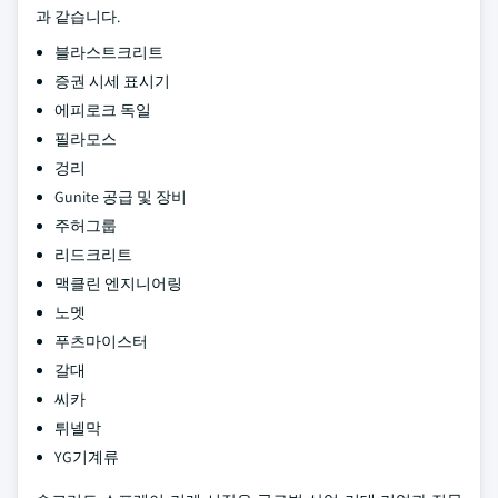
과 같습니다.
블라스트크리트
증권 시세 표시기
에피로크 독일
필라모스
겅리
Gunite 공급 및 장비
주허그룹
리드크리트
맥클린 엔지니어링
노멧
푸츠마이스터
갈대
씨카
튀넬막
YG기계류