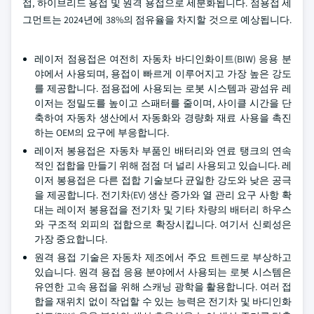
접, 하이브리드 용접 및 원격 용접으로 세분화됩니다. 점용접 세
그먼트는 2024년에 38%의 점유율을 차지할 것으로 예상됩니다.
레이저 점용접은 여전히 자동차 바디인화이트(BIW) 응용 분
야에서 사용되며, 용접이 빠르게 이루어지고 가장 높은 강도
를 제공합니다. 점용접에 사용되는 로봇 시스템과 광섬유 레
이저는 정밀도를 높이고 스패터를 줄이며, 사이클 시간을 단
축하여 자동차 생산에서 자동화와 경량화 재료 사용을 촉진
하는 OEM의 요구에 부응합니다.
레이저 봉용접은 자동차 부품인 배터리와 연료 탱크의 연속
적인 접합을 만들기 위해 점점 더 널리 사용되고 있습니다. 레
이저 봉용접은 다른 접합 기술보다 균일한 강도와 낮은 공극
을 제공합니다. 전기차(EV) 생산 증가와 열 관리 요구 사항 확
대는 레이저 봉용접을 전기차 및 기타 차량의 배터리 하우스
와 구조적 외피의 접합으로 확장시킵니다. 여기서 신뢰성은
가장 중요합니다.
원격 용접 기술은 자동차 제조에서 주요 트렌드로 부상하고
있습니다. 원격 용접 응용 분야에서 사용되는 로봇 시스템은
유연한 고속 용접을 위해 스캐닝 광학을 활용합니다. 여러 접
합을 재위치 없이 작업할 수 있는 능력은 전기차 및 바디인화