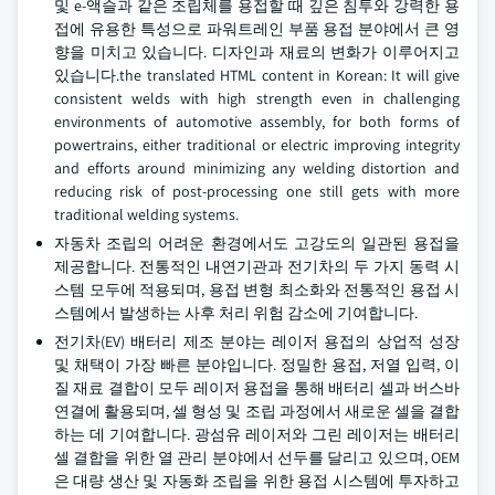
및 e-액슬과 같은 조립체를 용접할 때 깊은 침투와 강력한 용
접에 유용한 특성으로 파워트레인 부품 용접 분야에서 큰 영
향을 미치고 있습니다. 디자인과 재료의 변화가 이루어지고
있습니다.the translated HTML content in Korean: It will give
consistent welds with high strength even in challenging
environments of automotive assembly, for both forms of
powertrains, either traditional or electric improving integrity
and efforts around minimizing any welding distortion and
reducing risk of post-processing one still gets with more
traditional welding systems.
자동차 조립의 어려운 환경에서도 고강도의 일관된 용접을
제공합니다. 전통적인 내연기관과 전기차의 두 가지 동력 시
스템 모두에 적용되며, 용접 변형 최소화와 전통적인 용접 시
스템에서 발생하는 사후 처리 위험 감소에 기여합니다.
전기차(EV) 배터리 제조 분야는 레이저 용접의 상업적 성장
및 채택이 가장 빠른 분야입니다. 정밀한 용접, 저열 입력, 이
질 재료 결합이 모두 레이저 용접을 통해 배터리 셀과 버스바
연결에 활용되며, 셀 형성 및 조립 과정에서 새로운 셀을 결합
하는 데 기여합니다. 광섬유 레이저와 그린 레이저는 배터리
셀 결합을 위한 열 관리 분야에서 선두를 달리고 있으며, OEM
은 대량 생산 및 자동화 조립을 위한 용접 시스템에 투자하고