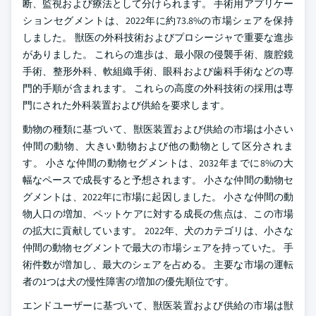
断、監視および療法として分けられます。 手術用アプリケー
ションセグメントは、2022年に約73.8%の市場シェアを保持
しました。 獣医の外科技術およびプロシージャで重要な進歩
がありました。 これらの進歩は、最小限の侵襲手術、腹腔鏡
手術、整形外科、軟組織手術、眼科および歯科手術などの専
門的手順が含まれます。 これらの高度の外科技術の採用は専
門にされた外科装置および供給を要求します。
動物の種類に基づいて、獣医装置および供給の市場は小さい
仲間の動物、大きい動物および他の動物として区分されま
す。 小さな仲間の動物セグメントは、2032年までに8%の大
幅なペースで成長すると予想されます。 小さな仲間の動物セ
グメントは、2022年に市場に起因しました。 小さな仲間の動
物人口の増加、ペットケアに対する成長の焦点は、この市場
の拡大に貢献しています。 2022年、犬のカテゴリは、小さな
仲間の動物セグメントで最大の市場シェアを持っていた。 手
術件数が増加し、最大のシェアを占める。 主要な市場の運転
者の1つは犬の慢性障害の増加の優先順位です。
エンドユーザーに基づいて、獣医装置および供給の市場は獣