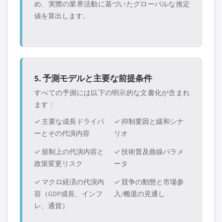
め、実際の業界活動に基づいたグローバルな推定
値を算出します。
5. 予測モデルと主要な前提条件
すべての予測には以下の明示的な文書化が含まれ
ます：
✓ 主要な成長ドライバ
✓ 抑制要因と緩和シナ
ーとその代演内容
リオ
✓ 規制上の代演内容と
✓ 技術普及曲線パラメ
政策変更リスク
ータ
✓ マクロ経済の代演内
✓ 競争の動態と市場参
容（GDP成長、インフ
入/椭退の見通し
レ、通貨）