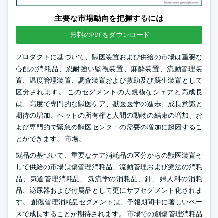
主要な市場動向を把握するには
無料のPDFをダウンロード
プロダクトに基づいて、獣医装置および供給の市場は重要な
心配の消耗品、忍耐強い監視装置、麻酔装置、流動管理装
置、温度管理装置、調査装置および救助及び蘇生装置として
区分されます。 このセグメントの大規模なシェアと高成長
は、高度で専門的な獣医ケア、獣医医学の進歩、成長意識と
期待の増加、ペットの所有権と人間の動物の結束の増加、お
よび専門的で緊急の獣医センターの需要の増加に起因するこ
とができます。 市場。
製品の基づいて、重要なケア消耗品の区分からの獣医装置そ
して供給の市場は傷管理消耗品、流動管理および療法の消耗
品、気道管理消耗品、気流学の消耗品、針、婦人科の消耗
品、泌尿器および付属品として更にサブセグメント化されま
す。 創傷管理消耗品セグメントは、予報期間中に著しいペー
スで成長することが期待されます。 市場での創傷管理消耗品