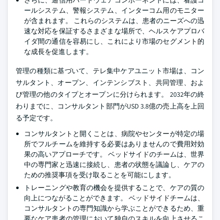
さらに、通信用ハードウェアコンポーネントには、看護コ
ールシステム、警報システム、インターコム用のモニター
が含まれます。 これらのシステムは、患者のニーズへの迅
速な対応を保証するさまざまな場所で、ヘルスケアプロバ
イダ間の通信を容易にし、これにより市場のセグメント的
な成長を促進します。
管理の種類に基づいて、テレ集中ケアユニット市場は、コン
サルタント、オープン、インテンシブスト、共同管理、およ
び管理の他のタイプとオープンに分けられます。 2032年の終
わりまでに、コンサルタント部門がUSD 3.8億の売上高を上回
る予定です。
コンサルタントと開くことは、病院やセンターが特定の場
所でフルチームを維持する必要はありませんので費用対効
果の高いアプローチです。 ベッドサイドのチームは、世界
中の専門家と迅速に接続し、患者の状態を議論し、ケアの
ための推奨事項を受け取ることを可能にします。
トレーニングや教育の機会を提供することで、ケアの質の
向上につながることができます。 ベッドサイドチームは、
コンサルタントの専門知識から学ぶことができるため、重
要なケア患者の管理において独自のスキルを向上させるこ