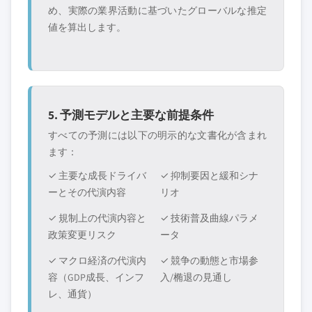
め、実際の業界活動に基づいたグローバルな推定
値を算出します。
5. 予測モデルと主要な前提条件
すべての予測には以下の明示的な文書化が含まれ
ます：
✓ 主要な成長ドライバ
✓ 抑制要因と緩和シナ
ーとその代演内容
リオ
✓ 規制上の代演内容と
✓ 技術普及曲線パラメ
政策変更リスク
ータ
✓ マクロ経済の代演内
✓ 競争の動態と市場参
容（GDP成長、インフ
入/椭退の見通し
レ、通貨）