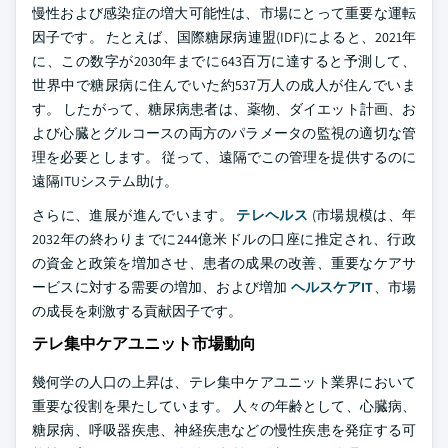
慢性および感染症の増大可能性は、市場にとって重要な運転
因子です。 たとえば、国際糖尿病連盟(IDF)によると、2021年
に、この数字が2030年までに643百万に達すると予測して、
世界中で糖尿病に住んでいた約537万人の成人が住んでいま
す。 したがって、糖尿病患者は、薬物、ダイエット計画、お
よび心臓とグルコースの両方のパラメータの監視の適切な管
理を必要とします。 従って、遠隔でこの管理を提供するのに
遠隔ITUシステム助け。
さらに、進展が進んでいます。
テレヘルス
(市場規模は、年
2032年の終わりまでに244億米ドルの口座に推定され、行政
の資金と政策を増加させ、患者の成果の改善、重要なケアサ
ービスに対する需要の増加、および増加
ヘルスケアIT
、市場
の成長を刺激する貢献因子です。
テレ集中ケアユニット市場動向
幾何学の人口の上昇は、テレ集中ケアユニット業界において
重要な役割を果たしています。 人々の年齢として、心臓病、
糖尿病、呼吸器疾患、神経疾患などの慢性疾患を発症する可