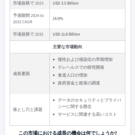
市場規模で 2023
USD 3.5 Billion
予測期間 2024 to
14.9%
2032 CAGR
市場規模で 2032
USD 11.8 Billion
主要な市場動向
慢性および感染症の早期増加
テレヘルスでの研究開発
成長要因
食道人口の増加
政府資金と政策の調達
データのセキュリティとプライバ
シーに関する懸念
落とし穴と課題
サービスに関連する高いコスト
この市場における成長の機会は何でしょうか?