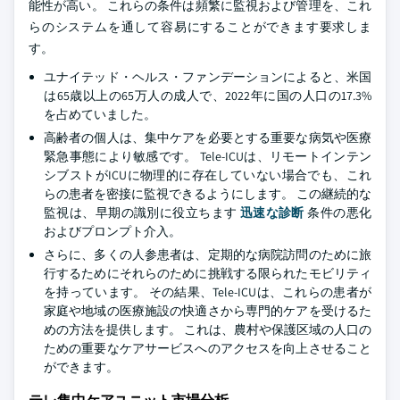
能性が高い。 これらの条件は頻繁に監視および管理を、これ
らのシステムを通して容易にすることができます要求しま
す。
ユナイテッド・ヘルス・ファンデーションによると、米国
は65歳以上の65万人の成人で、2022年に国の人口の17.3%
を占めていました。
高齢者の個人は、集中ケアを必要とする重要な病気や医療
緊急事態により敏感です。 Tele-ICUは、リモートインテン
シブストがICUに物理的に存在していない場合でも、これ
らの患者を密接に監視できるようにします。 この継続的な
監視は、早期の識別に役立ちます
迅速な診断
条件の悪化
およびプロンプト介入。
さらに、多くの人参患者は、定期的な病院訪問のために旅
行するためにそれらのために挑戦する限られたモビリティ
を持っています。 その結果、Tele-ICUは、これらの患者が
家庭や地域の医療施設の快適さから専門的ケアを受けるた
めの方法を提供します。 これは、農村や保護区域の人口の
ための重要なケアサービスへのアクセスを向上させること
ができます。