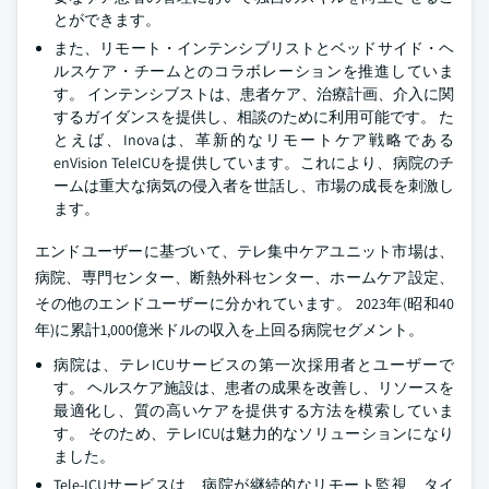
とができます。
また、リモート・インテンシブリストとベッドサイド・ヘ
ルスケア・チームとのコラボレーションを推進していま
す。 インテンシブストは、患者ケア、治療計画、介入に関
するガイダンスを提供し、相談のために利用可能です。 た
とえば、Inovaは、革新的なリモートケア戦略である
enVision TeleICUを提供しています。これにより、病院のチ
ームは重大な病気の侵入者を世話し、市場の成長を刺激し
ます。
エンドユーザーに基づいて、テレ集中ケアユニット市場は、
病院、専門センター、断熱外科センター、ホームケア設定、
その他のエンドユーザーに分かれています。 2023年(昭和40
年)に累計1,000億米ドルの収入を上回る病院セグメント。
病院は、テレICUサービスの第一次採用者とユーザーで
す。 ヘルスケア施設は、患者の成果を改善し、リソースを
最適化し、質の高いケアを提供する方法を模索していま
す。 そのため、テレICUは魅力的なソリューションになり
ました。
Tele-ICUサービスは、病院が継続的なリモート監視、タイ