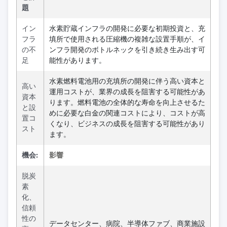
題
イン
水素貯蔵インフラの開発に必要な初期投資と、充
フラ
填所で使用される圧縮機の複雑な設置手順が、イ
の不
ンフラ開発のボトルネックを引き続き生み出す可
足
能性があります。
水素燃料電池用の充填所の開発に伴う高い資本と
高い
運用コストが、業界の成長を阻害する可能性があ
資本
ります。燃料電池の全体的な寿命を向上させるた
と設
めに必要な白金の関連コストにより、コストが高
置コ
くなり、ビジネスの成長を阻害する可能性があり
スト
ます。
機会:
影響
脱炭
素
化、
信頼
性の
データセンター、病院、半導体ファブ、商業施設