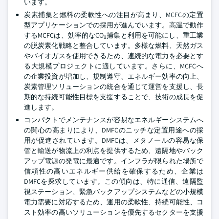
います。
炭素捕集と燃料の柔軟性への注目が高まり、MCFCの定置
型アプリケーションでの採用が進んでいます。高温で動作
するMCFCは、効率的なCO₂捕集と利用を可能にし、重工業
の脱炭素化戦略と整合しています。多様な燃料、天然ガス
やバイオガスを使用できるため、連続的な電力を必要とす
る大規模プロジェクトに適しています。さらに、MCFCへ
の企業投資が増加し、規制遵守、エネルギー効率の向上、
炭素管理ソリューションの統合を通じて運営を支援し、長
期的な持続可能性目標を支援することで、技術の成長を促
進します。
コンパクトでメンテナンスが容易なエネルギーシステムへ
の関心の高まりにより、DMFCのニッチな定置用途への採
用が促進されています。DMFCは、メタノールの容易な保
管と輸送が物流上の利点を提供するため、遠隔地やバック
アップ電源の発電に最適です。インフラが限られた場所で
信頼性の高いエネルギー供給を確保するため、企業は
DMFCを探求しています。この傾向は、特に通信、遠隔監
視ステーション、緊急バックアップシステムなどの小規模
電力需要に対応するため、運用の柔軟性、持続可能性、コ
スト効率の高いソリューションを優先するセクターを支援