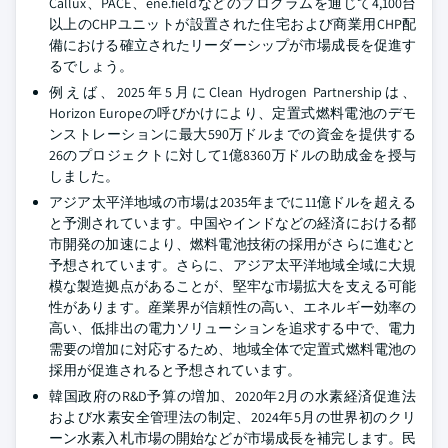
Callux、PACE、ene.fieldなどのプログラムを通じて4,100台
以上のCHPユニットが設置された住宅および商業用CHP配
備における確立されたリーダーシップが市場成長を促進す
るでしょう。
例えば、2025年5月にClean Hydrogen Partnershipは、
Horizon Europeの呼びかけにより、定置式燃料電池のデモ
ンストレーションに最大590万ドルまでの資金を提供する
26のプロジェクトに対して1億8360万ドルの助成金を授与
しました。
アジア太平洋地域の市場は2035年までに11億ドルを超える
と予測されています。中国やインドなどの経済における都
市開発の加速により、燃料電池技術の採用がさらに進むと
予想されています。さらに、アジア太平洋地域全域に大規
模な製造拠点があることが、堅牢な市場拡大を支える可能
性があります。産業界が信頼性の高い、エネルギー効率の
高い、低排出の電力ソリューションを追求する中で、電力
需要の増加に対応するため、地域全体で定置式燃料電池の
採用が促進されると予想されています。
韓国政府のR&D予算の増加、2020年2月の水素経済促進法
および水素安全管理法の制定、2024年5月の世界初のクリ
ーン水素入札市場の開始などが市場成長を補完します。民