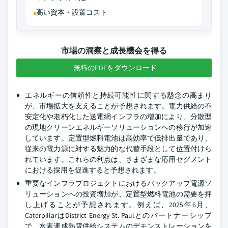
高い資本・設置コスト
市場の洞察と成長機会を得る
無料のPDFをダウンロード
エネルギーの信頼性と持続可能性に関する懸念の高まり
が、市場拡大を支えることが予想されます。電力供給の不
安定化や老朽化した送電網インフラの増加により、分散型
の現地クリーンエネルギーソリューションへの移行が加速
しています。定置型燃料電池は高効率で低排出量であり、
従来の電力源に対する魅力的な代替手段として位置付けら
れています。これらの利点は、さまざまな応用セグメント
における採用を促進すると予想されます。
重要なインフラプロジェクトにおけるバックアップ電源ソ
リューションへの投資増加が、定置型燃料電池の需要を押
し上げることが予想されます。例えば、2025年6月、
CaterpillarはDistrict Energy St. Paulとのパートナーシップ
で、水素連成熱電供給システムのデモンストレーションを