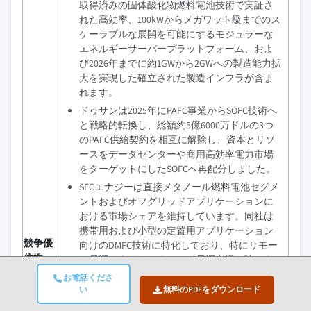
取得済みの固体酸化物燃料電池技術で実証さ
れた高効率、100kWからメガワット級までのス
ケーラブルな展開を可能にするモジュラーな
エネルギーサーバープラットフォーム、およ
び2026年までに約1GWから2GWへの製造能力拡
大を実現した確立された製造インフラが含ま
れます。
ドゥサンは2025年にPAFC事業からSOFC技術へ
と戦略的転換し、総額約5億6000万ドルの3つ
のPAFC供給契約を相互に解除し、資本とリソ
ースをデータセンターや商用高効率電力市場
をターゲットにしたSOFCへ再配分しました。
SFCエナジーは直接メタノール燃料電池セグメ
ントおよびオフグリッドアプリケーションに
おける市場シェアを維持しています。同社は
携帯用および小型の定置用アプリケーション
競争優
向けのDMFC技術に特化しており、特にリモー
位性
ト電源およびバックアップ電源市場で強みを
持っています。
お電話くださ
い
無料のPDFをダウンロード
プラグパワーは、資材取り扱い装置および定
置電源市場の両方で存在感を持つ水素燃料電