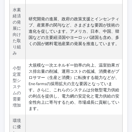
水素
経済
研究開発の進展、政府の政策支援とインセンティ
の発
ブ、産業界の関与など、さまざまな要因が技術の
展に
進化を促しています。アメリカ、日本、中国、韓
向け
国などの主要経済国やヨーロッパ諸国も含め、多
た取
くの国が燃料電池産業の発展を推進しています。
り組
み
大規模な一次エネルギー効率の向上、温室効果ガ
小型
ス排出量の削減、運用コストの低減、消費者がプ
定置
ロサマー（生産と消費）に転換する能力などが、
型シ
Ene-farmsの採用拡大の主な要因となっていま
ステ
す。さらに、これらのシステムは分散型電力供給
ムの
の利点を提供し、電力網の安定化と電力供給の安
需要
全性向上に寄与するため、市場成長に貢献してい
増加
ます。
環境
に優