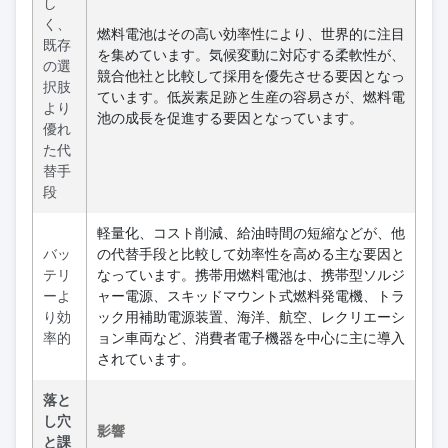
し
く、
燃料電池はその高い効率性により、世界的に注目
既存
を集めています。気候変動に対応する柔軟性が、
の選
競合他社と比較して採用を優先させる要因となっ
択肢
ています。低炭素足跡と生産の容易さが、燃料電
より
池の成長を促進する要因となっています。
優れ
た代
替手
段
軽量化、コスト削減、給油時間の短縮などが、他
バッ
の代替手段と比較して効率性を高める主な要因と
テリ
なっています。携帯用燃料電池は、携帯型ソルジ
ーよ
ャー電源、スキッドマウント式燃料発電機、トラ
り効
ック用補助電源装置、海洋、航空、レクリエーシ
率的
ョン車両など、消費者電子機器を中心に主に導入
されています。
落と
し穴
影響
と課