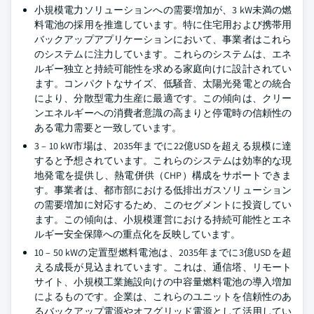
小規模電力ソリューションへの需要増加が、3 kW未満の燃
料電池の採用を推進しています。特に住宅用および携帯用
バックアップアプリケーションにおいて、事業者はこれら
のシステムに注力しています。これらのシステムは、エネ
ルギー独立と持続可能性を求める家庭向けに設計されてい
ます。コンパクトなサイズ、低騒音、太陽光発電との統合
により、分散型電力生産に最適です。この傾向は、クリー
ンエネルギーへの消費者意識の高まりと停電時の信頼性の
ある電力需要と一致しています。
3 – 10 kW市場は、2035年までに22億USDを超える規模に達
すると予想されています。これらのシステムは効率的な現
地発電を提供し、熱電併供（CHP）構成をサポートできま
す。事業者は、都市部における低排出ガスソリューション
の需要増加に対応するため、このセグメントに投資してい
ます。この傾向は、小規模運営における持続可能性とエネ
ルギー安全保障への重点化を反映しています。
10 – 50 kWの定置型燃料電池は、2035年までに3億USDを超
える成長が見込まれています。これは、通信塔、リモート
サイト、小規模工業施設向けの中容量燃料電池の導入増加
によるものです。企業は、これらのユニットを信頼性のあ
るバックアップ電源やオフグリッド電源として活用してい