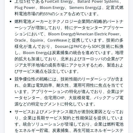
上位5社であるFuelCell Energy、Ballard Power Systems、
Plug Power、Bloom Energy、Siemens Energyは、定置式燃
料電池市場の約55%のシェアを占めています。
燃料電池メーカーとテクノロジー企業間の戦略的パートナ
ーシップが増加しており、特にデータセンターアプリケー
ションにおいて、Bloom EnergyがAmerican Electric Power、
Oracle、Equinix、CoreWeaveと提携しています。技術の多
様化が進んでおり、DoosanはPAFCからSOFC技術に転換
し、Bloom Energyは炭素捕集の統合を進めています。地理
的拡大も加速しており、北米およびヨーロッパの企業がア
ジア太平洋地域の成長市場にアクセスするため、製造およ
びサービス拠点を設立しています。
競争優位性の戦略には、技術性能のリーダーシップが含ま
れ、企業は電気効率、耐久性、運用可用性に焦点を当てて
います。アプリケーションの特化が進んでおり、企業はデ
ータセンター、住宅用CHP、大規模発電、バックアップ電
源などの特定セグメントに特化しています。
サービスおよびメンテナンス能力が差別化要因となってお
り、企業は長期サービス契約と性能保証を提供していま
す。統合ソリューションが登場しており、企業は燃料電池
をエネルギー貯蔵、炭素捕集、再生可能エネルギーシステ