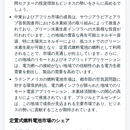
間セクターの投資増加もビジネスの勢いをさらに高めるで
しょう。
中東およびアフリカ市場の成長は、サウジアラビアとアラ
ブ首長国連邦における水素経済の取り組みによって推進さ
れており、グリーン水素生産インフラへの大規模な投資が
行われています。この地域の豊富な再生可能エネルギー資
源、特に太陽光エネルギーにより、低コストでのグリーン
水素生産が可能となり、定置式燃料電池の燃料として利用
されることで、市場の見通しが向上しています。さらに、
この地域のリモートおよびオフグリッドアプリケーション
は、電力網への接続がない地域での信頼性のある電力生産
需要を創出し、製品の需要を高めています。
ラテンアメリカの燃料電池市場は、都市部の空気質問題に
対する環境的利点、電力網インフラが限られた地域でのリ
モート電源アプリケーション、水素経済開発への関心の高
まりによって推進されています。ブラジルとアルゼンチン
は、この地域で成長が見込まれる主要市場であり、ビジネ
スの勢いに貢献することが期待されています。
定置式燃料電池市場のシェア