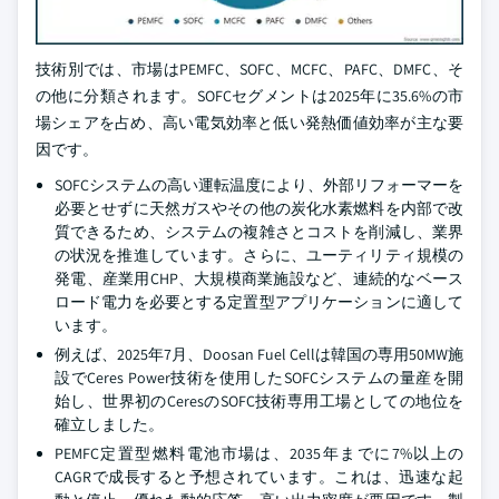
技術別では、市場はPEMFC、SOFC、MCFC、PAFC、DMFC、そ
の他に分類されます。SOFCセグメントは2025年に35.6%の市
場シェアを占め、高い電気効率と低い発熱価値効率が主な要
因です。
SOFCシステムの高い運転温度により、外部リフォーマーを
必要とせずに天然ガスやその他の炭化水素燃料を内部で改
質できるため、システムの複雑さとコストを削減し、業界
の状況を推進しています。さらに、ユーティリティ規模の
発電、産業用CHP、大規模商業施設など、連続的なベース
ロード電力を必要とする定置型アプリケーションに適して
います。
例えば、2025年7月、Doosan Fuel Cellは韓国の専用50MW施
設でCeres Power技術を使用したSOFCシステムの量産を開
始し、世界初のCeresのSOFC技術専用工場としての地位を
確立しました。
PEMFC定置型燃料電池市場は、2035年までに7%以上の
CAGRで成長すると予想されています。これは、迅速な起