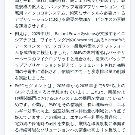
動と停止、優れた動的応答、高い出力密度が要因です。製
造規模の拡大と、バックアップ電源アプリケーション、住
宅用マイクロCHPシステム、頻繁なサイクルを必要とする
アプリケーションにおける需要の増加が、ビジネスの景観
を加速させます。
例えば、2025年1月、Ballard Power Systemsが支援するイニ
シアチブは、ワイオミング州のCheyenneにあるMicrosoftの
データセンターで、メガワット級燃料電池プラットフォー
ムを成功裏に検証しました。1.5MWの燃料電池はバッテリ
ーベースのマイクログリッドと統合され、従来のバックア
ップアプリケーションを超えて、シミュレートされた48時
間の停電中に運転され、信頼性の向上と炭素排出量の削減
を実証しました。
PAFCセグメントは、2026年から2035年まで8.5%以上の
CAGRで成長すると予想されています。これは、商業およ
び機関部門におけるCHPシステムの採用が増加しているた
めです。企業は、PAFCをその信頼性、長い運転寿命、エネ
ルギー効率の向上、温室効果ガス排出量の削減という点で
好んでいます。この傾向は、エネルギー利用を最適化し、
電力網の停電時の耐性を支援し、厳格な環境規制に準拠す
る持続可能なソリューションへの需要の高まりを反映して