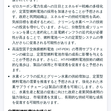
ゼロカーボン電力生成への注目とエネルギー戦略の多様化
が、定置型燃料電池の採用を加速させることが予想されま
す。政府と民間組織は、エネルギーの持続可能性を高め、
気候目標を達成するために、クリーンな水素ベースの技術
への投資を増やしています。さらに、分散型生成ソリュー
ションを通じた老朽化した送電網インフラの近代化が必要
性が高まることで、燃料電池ベースの定置型システムの導
入がさらに促進される可能性があります。
高温型質子交換膜燃料電池（HT-PEM）の専用サプライチェ
ーンの確立は、定置型燃料電池市場の成長に影響を与える
ことが予想されます。さらに、HT-PEM燃料電池技術の継続
的な進歩は、製品の採用と市場浸透を促進すると予想され
ます。
水素インフラの拡大とグリーン水素の供給増加は、定置型
燃料電池の需要を推進すると予想されます。強化された水
素サプライチェーンは製品の浸透を可能にします。さら
に、水素生産と配送の促進に向けた政府と産業関係者間の
協力強化は、市場浸透を支援し、長期的な持続可能な成長
を促進する可能性があります。