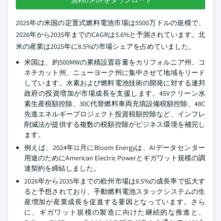
2025年の米国の定置式燃料電池市場は5500万ドルの規模で、
2026年から2035年までのCAGRは5.6%と予測されています。北
米の産業は2025年に8.5%の市場シェアを占めていました。
米国は、約500MWの累積設置容量をカリフォルニア州、コ
ネチカット州、ニューヨーク州に集中させて地域をリード
しています。水素および燃料電池技術の開発に対する連邦
政府の投資増加が市場成長を支援します。45Vクリーン水
素生産税額控除、30C代替燃料車両充填設備税額控除、48C
先進エネルギープロジェクト投資税額控除など、インフレ
削減法が提供する複数の税額控除がビジネス環境を補完し
ます。
例えば、2024年11月にBloom Energyは、AIデータセンター
用途のためにAmerican Electric Powerとギガワット規模の調
達契約を締結しました。
2026年から2035年までの欧州市場は8.5%の成長率で拡大す
ると予想されており、手動燃料電池スタックシステムの生
産増加が産業成長を促進する要因となっています。さら
に、ギガワット規模の製造に向けた継続的な推進と、