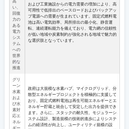
高
および工業施設からの電力需要の増加により、高
い、
可用性で低排出のベースロードおよびバックアッ
回復
プ電源への需要が生まれています。固定式燃料電
力の
池は高い電気効率、局所排出の最小化、静音運
ある
転、連続運転能力を備えており、電力網の信頼性
電力
が低い地域や炭素制約が強化される地域で魅力的
シス
な選択肢となっています。
テム
への
世界
的な
推進
グリ
ーン
政府は大規模な水素ハブ、マイクログリッド、分
水素
散型エネルギープロジェクトを積極的に支援して
およ
おり、固定式燃料電池は再生可能エネルギーとエ
び水
ネルギー貯蔵と統合して安定した出力を提供でき
素対
ます。さらに、スタックの耐久性、モジュラーシ
応エ
ステム設計、製造規模の技術的進歩によりシステ
ネル
ムの経済性が向上し、ユーティリティ規模の設
ギー