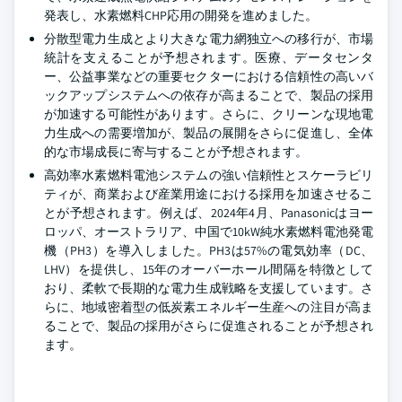
発表し、水素燃料CHP応用の開発を進めました。
分散型電力生成とより大きな電力網独立への移行が、市場
統計を支えることが予想されます。医療、データセンタ
ー、公益事業などの重要セクターにおける信頼性の高いバ
ックアップシステムへの依存が高まることで、製品の採用
が加速する可能性があります。さらに、クリーンな現地電
力生成への需要増加が、製品の展開をさらに促進し、全体
的な市場成長に寄与することが予想されます。
高効率水素燃料電池システムの強い信頼性とスケーラビリ
ティが、商業および産業用途における採用を加速させるこ
とが予想されます。例えば、2024年4月、Panasonicはヨー
ロッパ、オーストラリア、中国で10kW純水素燃料電池発電
機（PH3）を導入しました。PH3は57%の電気効率（DC、
LHV）を提供し、15年のオーバーホール間隔を特徴として
おり、柔軟で長期的な電力生成戦略を支援しています。さ
らに、地域密着型の低炭素エネルギー生産への注目が高ま
ることで、製品の採用がさらに促進されることが予想され
ます。