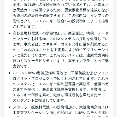
ます。電力網への接続が限られている場所でも、水素また
は天然ガスで稼働できるため、脱炭素化目標を達成しなが
ら運用の継続性を確保できます。この傾向は、インフラの
耐性とクリーンエネルギー統合への投資増加によって推進
されています。
高容量燃料電池への需要増加が、商業施設、病院、データ
センターにおける50 – 200 kWシステムの採用を促進してい
ます。事業者は、エネルギーコストと排出量を削減するた
め、これらのユニットを主電源およびCHPアプリケーショ
ンに優先しています。これらのシステムは、連続電力供給
能力とスケーラビリティにより、重要インフラにとって魅
力的です。
200 – 500 kWの定置型燃料電池は、工業施設およびマイク
ログリッドプロジェクトで広く利用されています。これら
のシステムは、エネルギー集約型運営の高効率、低排出ガ
ス電力を提供し、脱炭素化戦略を支援します。事業者は、
エネルギー耐性を高め、厳格な環境規制を満たすため、こ
のセグメントに投資しています。
メガワット級燃料電池への投資増加が、大規模商業および
工業アプリケーション向けの500 kW – 1 MWシステムの採用