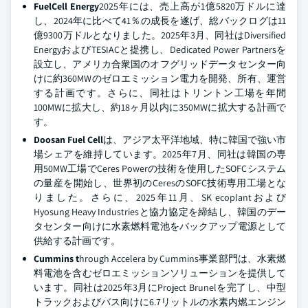
FuelCell Energy
2025年には、売上高が1億5820万ドルに達
し、2024年に比べて41％の成長を遂げ、総バックログは11
億9300万ドルとなりました。2025年3月、同社はDiversified
EnergyおよびTESIACと提携し、Dedicated Power Partnersを
設立し、アメリカ合衆国のオフグリッドデータセンター向
けに約360MWのゼロエミッション電力を開発、所有、運営
する計画です。さらに、同社はトリントン工場を年間
100MWに拡大し、約18ヶ月以内に350MWに拡大する計画で
す。
Doosan Fuel Cell
は、アジア太平洋地域、特に韓国で強い市
場シェアを維持しています。2025年7月、同社は韓国の専
用50MW工場でCeres Powerの技術を使用したSOFCシステム
の量産を開始し、世界初のCeresのSOFC技術専用工場とな
りました。さらに、2025年11月、SK ecoplantおよび
Hyosung Heavy Industriesと協力協定を締結し、韓国のデー
タセンター向けに水素燃料電池をバックアップ電源として
供給する計画です。
Cummins t
hrough Accelera by Cummins事業部門は、水素燃
料電池を含むゼロエミッションソリューションを提供して
います。同社は2025年3月にProject Brunelを完了し、中型
トラックおよびバス向けに6.7リットルの水素内燃エンジン