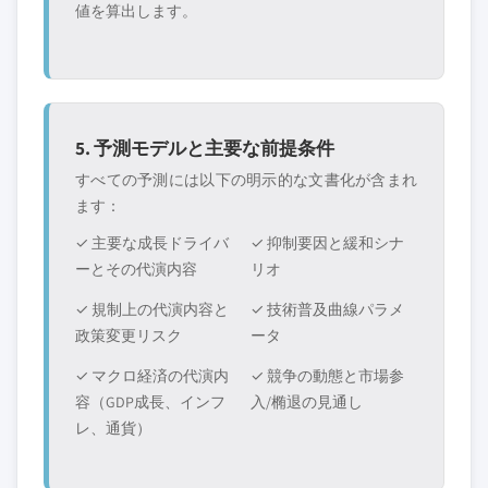
値を算出します。
5. 予測モデルと主要な前提条件
すべての予測には以下の明示的な文書化が含まれ
ます：
✓ 主要な成長ドライバ
✓ 抑制要因と緩和シナ
ーとその代演内容
リオ
✓ 規制上の代演内容と
✓ 技術普及曲線パラメ
政策変更リスク
ータ
✓ マクロ経済の代演内
✓ 競争の動態と市場参
容（GDP成長、インフ
入/椭退の見通し
レ、通貨）