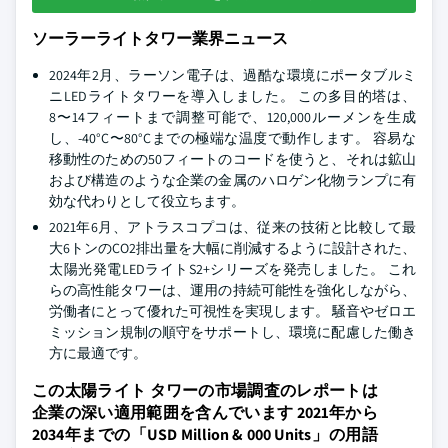
ソーラーライトタワー業界ニュース
2024年2月、ラーソン電子は、過酷な環境にポータブルミ
ニLEDライトタワーを導入しました。 この多目的塔は、
8〜14フィートまで調整可能で、120,000ルーメンを生成
し、-40°C〜80°Cまでの極端な温度で動作します。 容易な
移動性のための50フィートのコードを使うと、それは鉱山
および構造のような企業の金属のハロゲン化物ランプに有
効な代わりとして役立ちます。
2021年6月、アトラスコプコは、従来の技術と比較して最
大6トンのCO2排出量を大幅に削減するように設計された、
太陽光発電LEDライトS2+シリーズを発売しました。 これ
らの高性能タワーは、運用の持続可能性を強化しながら、
労働者にとって優れた可視性を実現します。 騒音やゼロエ
ミッション規制の順守をサポートし、環境に配慮した働き
方に最適です。
この太陽ライト タワーの市場調査のレポートは
企業の深い適用範囲を含んでいます 2021年から
2034年までの「USD Million & 000 Units」の用語