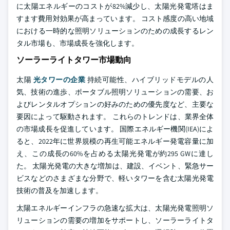
に太陽エネルギーのコストが82%減少し、太陽光発電塔はま
すます費用対効果が高まっています。 コスト感度の高い地域
における一時的な照明ソリューションのための成長するレン
タル市場も、市場成長を強化します。
ソーラーライトタワー市場動向
太陽
光タワーの企業
持続可能性、ハイブリッドモデルの人
気、技術の進歩、ポータブル照明ソリューションの需要、お
よびレンタルオプションの好みのための優先度など、主要な
要因によって駆動されます。 これらのトレンドは、業界全体
の市場成長を促進しています。 国際エネルギー機関(IEA)によ
ると、2022年に世界規模の再生可能エネルギー発電容量に加
え、この成長の60%を占める太陽光発電が約295 GWに達し
た。 太陽光発電の大きな増加は、建設、イベント、緊急サー
ビスなどのさまざまな分野で、軽いタワーを含む太陽光発電
技術の普及を加速します。
太陽エネルギーインフラの急速な拡大は、太陽光発電照明ソ
リューションの需要の増加をサポートし、ソーラーライトタ